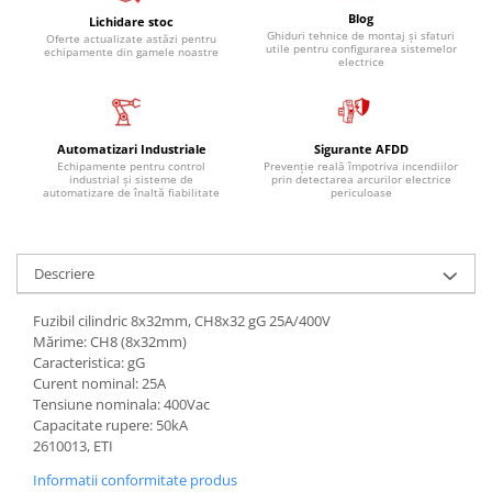
Blog
Lichidare stoc
Ghiduri tehnice de montaj și sfaturi
Oferte actualizate astăzi pentru
utile pentru configurarea sistemelor
echipamente din gamele noastre
electrice
Automatizari Industriale
Sigurante AFDD
Echipamente pentru control
Prevenție reală împotriva incendiilor
industrial și sisteme de
prin detectarea arcurilor electrice
automatizare de înaltă fiabilitate
periculoase
Descriere
Fuzibil cilindric 8x32mm, CH8x32 gG 25A/400V
Mărime: CH8 (8x32mm)
Caracteristica: gG
Curent nominal: 25A
Tensiune nominala: 400Vac
Capacitate rupere: 50kA
2610013, ETI
Informatii conformitate produs