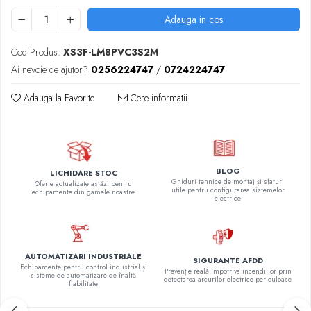
Adauga in cos
Cod Produs:
XS3F-LM8PVC3S2M
Ai nevoie de ajutor?
0256224747
/
0724224747
Adauga la Favorite
Cere informatii
BLOG
LICHIDARE STOC
Ghiduri tehnice de montaj și sfaturi
Oferte actualizate astăzi pentru
utile pentru configurarea sistemelor
echipamente din gamele noastre
electrice
AUTOMATIZARI INDUSTRIALE
SIGURANTE AFDD
Echipamente pentru control industrial și
Prevenție reală împotriva incendiilor prin
sisteme de automatizare de înaltă
detectarea arcurilor electrice periculoase
fiabilitate