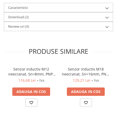
Caracteristici
Download (2)
Review-uri
(0)
PRODUSE SIMILARE
Senzor inductiv M12
Senzor inductiv M18
neecranat, Sn=8mm, PNP-
neecranat, Sn=16mm, PNP-
NO, 3 fire, conector M12
NC, 3 fire, cablu 2m
116,68 Lei
129,21 Lei
+ TVA
+ TVA
ADAUGA IN COS
ADAUGA IN COS