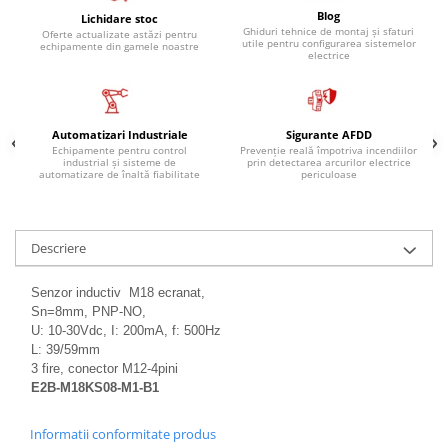
Blog
Lichidare stoc
Ghiduri tehnice de montaj și sfaturi
Oferte actualizate astăzi pentru
utile pentru configurarea sistemelor
echipamente din gamele noastre
electrice
Automatizari Industriale
Sigurante AFDD
Echipamente pentru control
Prevenție reală împotriva incendiilor
industrial și sisteme de
prin detectarea arcurilor electrice
automatizare de înaltă fiabilitate
periculoase
Descriere
Senzor inductiv M18 ecranat,
Sn=8mm, PNP-NO,
U: 10-30Vdc, I: 200mA, f: 500Hz
L: 39/59mm
3 fire, conector M12-4pini
E2B-M18KS08-M1-B1
Informatii conformitate produs