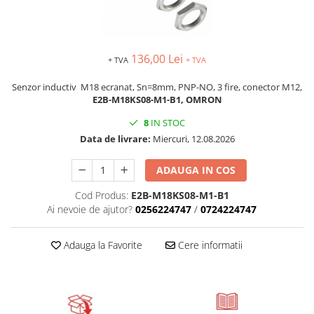
AFDD - Sigurante & dispozitive de
detectare
136,00 Lei
+ TVA
+ TVA
Senzor inductiv M18 ecranat, Sn=8mm, PNP-NO, 3 fire, conector M12,
E2B-M18KS08-M1-B1
, OMRON
8
IN STOC
Data de livrare:
Miercuri, 12.08.2026
ADAUGA IN COS
Cod Produs:
E2B-M18KS08-M1-B1
Ai nevoie de ajutor?
0256224747
/
0724224747
Adauga la Favorite
Cere informatii