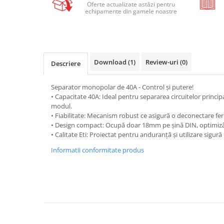
Relee de suprasarcina
Oferte actualizate astăzi pentru
echipamente din gamele noastre
Accesorii contactoare si protectii
motor
Soft startere, relee
Soft startere
Download (1)
Review-uri
(0)
Descriere
Relee comanda
Separator monopolar de 40A - Control și putere!
Relee monitorizare
• Capacitate 40A: Ideal pentru separarea circuitelor princi
Relee siguranta
modul.
• Fiabilitate: Mecanism robust ce asigură o deconectare ferm
Relee statice
• Design compact: Ocupă doar 18mm pe șină DIN, optimizân
• Calitate Eti: Proiectat pentru anduranță și utilizare sigur
Relee timp
Informatii conformitate produs
Automatizări industriale
Automate programabile (PLC)
Relee inteligente (LOGO)
Panouri operatoare (HMI)
Surse de tensiune