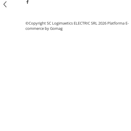
Fuzibili tip CH
Fuzibili tip D
©Copyright SC Logimaetics ELECTRIC SRL 2026
Platforma E-
Fuzibili tip D0
commerce by Gomag
Fuzibili tip MPR
Separatoare si socluri fuzibili
Comutatoare, Cleme
Comutatoare siguranta
Cleme
Limitatoare pozitie mecanice
Distribuitoare
Butoane si lampi
Butoane
Lampi
Selectoare
Ciuperci emergenta,