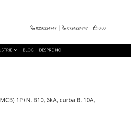
0256224747
0724224747
0,00
USTRIE
BLOG
DESPRE NOI
(MCB) 1P+N, B10, 6kA, curba B, 10A,