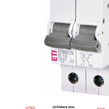
Busbar si pieptene sigurante
AFDD - Sigurante & dispozitive de
detectare
Protectii diferentiale
Protectii diferentiale RCCB
Diferential RCCB tip A
Diferential RCCB tip AC
Protectii diferentiale RCBO
Diferential RCBO curba B tip A
Diferential RCBO curba C tip A
Diferential RCBO curba B tip AC
Diferential RCBO curba C tip AC
Aparataj modular divers
Contactoare, prot.motor
Contactoare
Protectii motor
Lichidare stoc