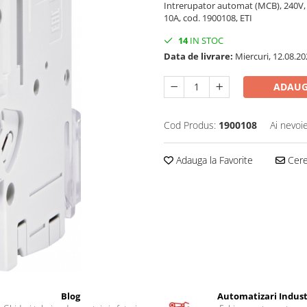
Intrerupator automat (MCB), 240V, 
10A, cod. 1900108, ETI
14
IN STOC
Data de livrare:
Miercuri, 12.08.20
ADAUG
Cod Produs:
1900108
Ai nevoi
Adauga la Favorite
Cere 
Blog
Automatizari Indust