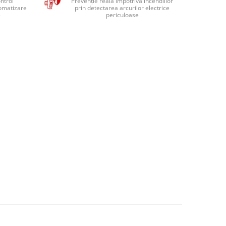
ntrol
Prevenție reală împotriva incendiilor
tomatizare
prin detectarea arcurilor electrice
e
periculoase