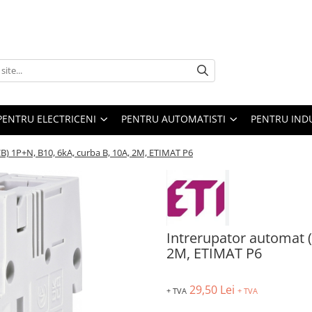
PENTRU ELECTRICENI
PENTRU AUTOMATISTI
PENTRU IND
) 1P+N, B10, 6kA, curba B, 10A, 2M, ETIMAT P6
Intrerupator automat 
2M, ETIMAT P6
29,50 Lei
+ TVA
+ TVA