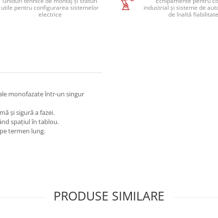
Ghiduri tehnice de montaj și sfaturi
Echipamente pentru co
utile pentru configurarea sistemelor
industrial și sisteme de au
electrice
de înaltă fiabilitat
pale monofazate într-un singur
ă și sigură a fazei.
d spațiul în tablou.
ă pe termen lung.
PRODUSE SIMILARE