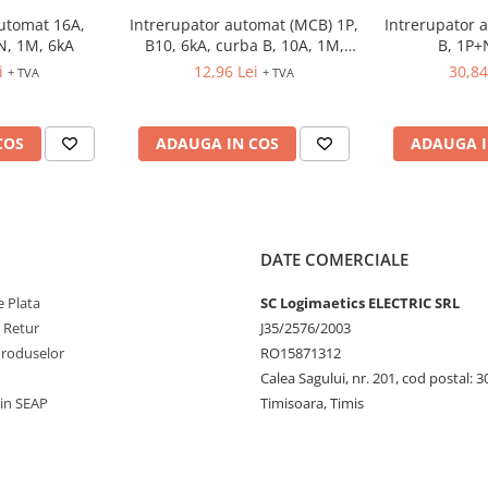
automat 16A,
Intrerupator automat (MCB) 1P,
Intrerupator 
N, 1M, 6kA
B10, 6kA, curba B, 10A, 1M,
B, 1P+
ETIMAT P6
i
12,96 Lei
30,84
+ TVA
+ TVA
COS
ADAUGA IN COS
ADAUGA I
DATE COMERCIALE
 Plata
SC Logimaetics ELECTRIC SRL
e Retur
J35/2576/2003
Produselor
RO15871312
Calea Sagului, nr. 201, cod postal: 
rin SEAP
Timisoara, Timis