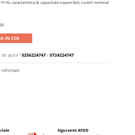
1P+N, caracteristica B, capacitate rupere 6kA, curent nominal
26
A IN COS
e de ajutor?
0256224747
/
0724224747
informatii
riale
Sigurante AFDD