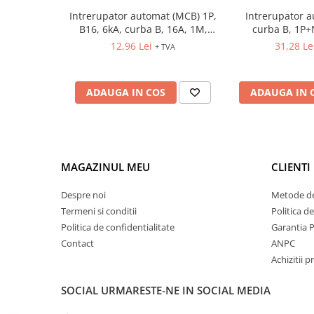
Controlere pentru automatizari
Intrerupator automat (MCB) 1P,
Intrerupator 
Switch-uri si comunicatii
B16, 6kA, curba B, 16A, 1M,
curba B, 1P+
ETIMAT P6
12,96 Lei
31,28 Le
Convertizoare frecvenţă
+ TVA
Invertoare (Convertizoare)
Accesorii convertizoare frecventa
ADAUGA IN COS
ADAUGA IN 
Senzori
Cabluri senzori
Senzori inductivi
MAGAZINUL MEU
CLIENTI
Senzori optici
Senzori presiune
Despre noi
Metode de
Termeni si conditii
Politica d
Senzori temperatura
Politica de confidentialitate
Garantia 
Întrerupt. autom. compacte
Contact
ANPC
max.1600A
Achizitii p
Intreruptoare automate compacte
Accesorii intreruptoare compacte
SOCIAL
URMARESTE-NE IN SOCIAL MEDIA
Protectii cu fuzibili