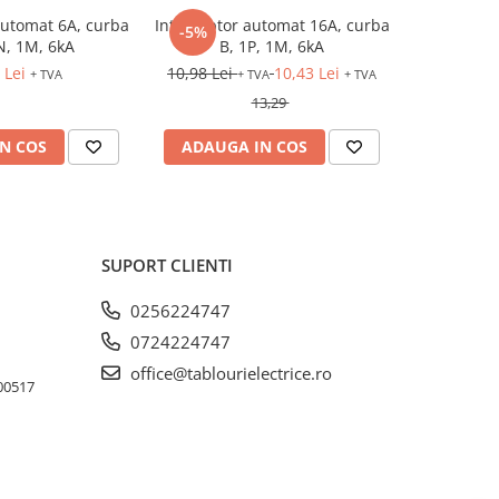
automat 6A, curba
Intreruptor automat 16A, curba
Intrerup
-5%
N, 1M, 6kA
B, 1P, 1M, 6kA
curba 
 Lei
10,98 Lei
10,43 Lei
30
+ TVA
+ TVA
+ TVA
13,29
N COS
ADAUGA IN COS
ADAUG
SUPORT CLIENTI
0256224747
0724224747
office@tablourielectrice.ro
300517