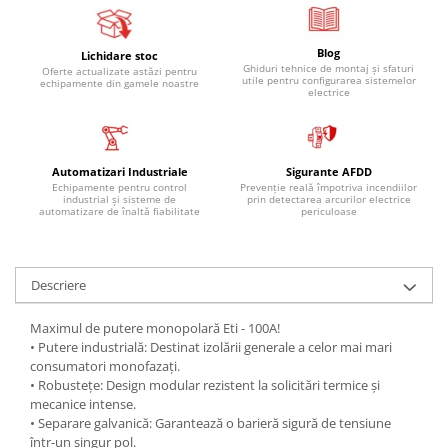
Blog
Lichidare stoc
Ghiduri tehnice de montaj și sfaturi
Oferte actualizate astăzi pentru
utile pentru configurarea sistemelor
echipamente din gamele noastre
electrice
Automatizari Industriale
Sigurante AFDD
Echipamente pentru control
Prevenție reală împotriva incendiilor
industrial și sisteme de
prin detectarea arcurilor electrice
automatizare de înaltă fiabilitate
periculoase
Descriere
Maximul de putere monopolară Eti - 100A!
• Putere industrială: Destinat izolării generale a celor mai mari
consumatori monofazați.
• Robustețe: Design modular rezistent la solicitări termice și
mecanice intense.
• Separare galvanică: Garantează o barieră sigură de tensiune
într-un singur pol.