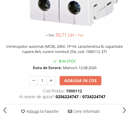
30,71 Lei
+ TVA
+ TVA
Intrerupator automat (MCB), 240V, 1P+N, caracteristica B, capacitate
rupere 6kA, curent nominal 25A, cod. 1900112, ETI
3
IN STOC
Data de livrare:
Miercuri, 12.08.2026
ADAUGA IN COS
Cod Produs:
1900112
Ai nevoie de ajutor?
0256224747
/
0724224747
Adauga la Favorite
Cere informatii