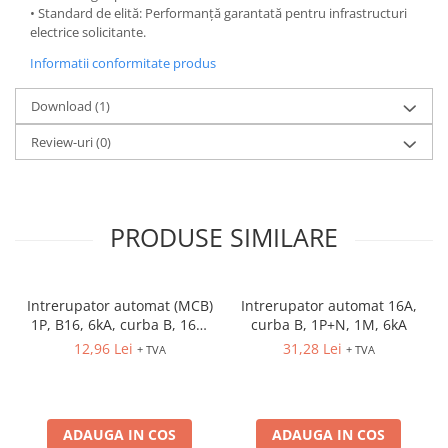
• Standard de elită: Performanță garantată pentru infrastructuri
electrice solicitante.
Informatii conformitate produs
Download (1)
Review-uri
(0)
PRODUSE SIMILARE
Intrerupator automat (MCB)
Intrerupator automat 16A,
1P, B16, 6kA, curba B, 16A,
curba B, 1P+N, 1M, 6kA
1M, ETIMAT P6
12,96 Lei
31,28 Lei
+ TVA
+ TVA
ADAUGA IN COS
ADAUGA IN COS