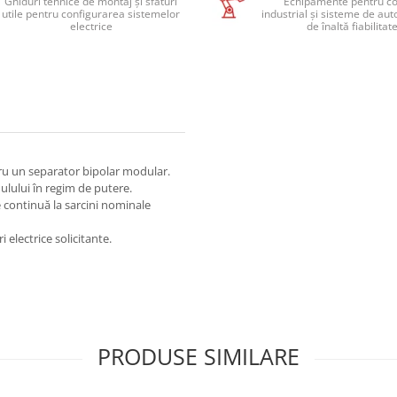
Ghiduri tehnice de montaj și sfaturi
Echipamente pentru co
utile pentru configurarea sistemelor
industrial și sisteme de au
electrice
de înaltă fiabilitat
tru un separator bipolar modular.
nulului în regim de putere.
 continuă la sarcini nominale
 electrice solicitante.
PRODUSE SIMILARE