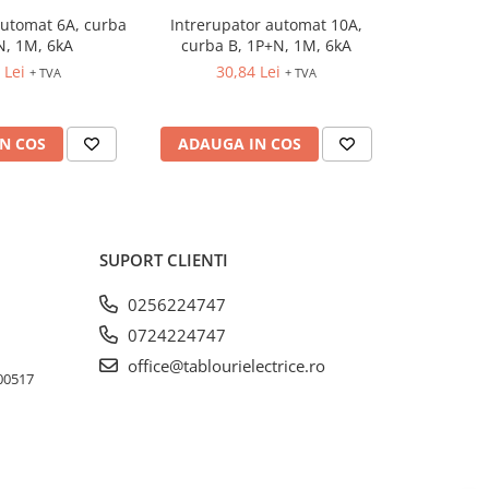
automat 6A, curba
Intrerupator automat 10A,
Intrerupto
-5%
N, 1M, 6kA
curba B, 1P+N, 1M, 6kA
B,
 Lei
30,84 Lei
10,98 Lei
+ TVA
+ TVA
N COS
ADAUGA IN COS
ADAUG
SUPORT CLIENTI
0256224747
0724224747
office@tablourielectrice.ro
300517