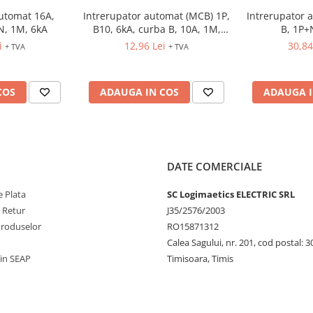
automat 16A,
Intrerupator automat (MCB) 1P,
Intrerupator 
N, 1M, 6kA
B10, 6kA, curba B, 10A, 1M,
B, 1P+
ETIMAT P6
i
12,96 Lei
30,84
+ TVA
+ TVA
COS
ADAUGA IN COS
ADAUGA I
DATE COMERCIALE
 Plata
SC Logimaetics ELECTRIC SRL
e Retur
J35/2576/2003
Produselor
RO15871312
Calea Sagului, nr. 201, cod postal: 
rin SEAP
Timisoara, Timis