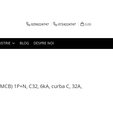
0256224747
0724224747
0,00
USTRIE
BLOG
DESPRE NOI
(MCB) 1P+N, C32, 6kA, curba C, 32A,