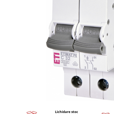
Busbar si pieptene sigurante
AFDD - Sigurante & dispozitive de
detectare
Protectii diferentiale
Protectii diferentiale RCCB
Diferential RCCB tip A
Diferential RCCB tip AC
Protectii diferentiale RCBO
Diferential RCBO curba B tip A
Diferential RCBO curba C tip A
Diferential RCBO curba B tip AC
Diferential RCBO curba C tip AC
Aparataj modular divers
Contactoare, prot.motor
Contactoare
Protectii motor
Lichidare stoc