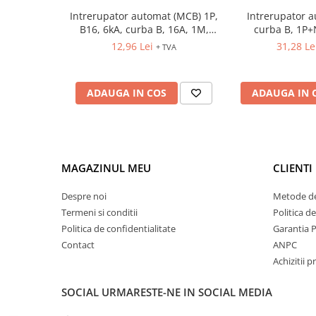
Controlere pentru automatizari
Intrerupator automat (MCB) 1P,
Intrerupator 
Switch-uri si comunicatii
B16, 6kA, curba B, 16A, 1M,
curba B, 1P+
ETIMAT P6
12,96 Lei
31,28 Le
Convertizoare frecvenţă
+ TVA
Invertoare (Convertizoare)
Accesorii convertizoare frecventa
ADAUGA IN COS
ADAUGA IN 
Senzori
Cabluri senzori
Senzori inductivi
MAGAZINUL MEU
CLIENTI
Senzori optici
Senzori presiune
Despre noi
Metode de
Termeni si conditii
Politica d
Senzori temperatura
Politica de confidentialitate
Garantia 
Întrerupt. autom. compacte
Contact
ANPC
max.1600A
Achizitii p
Intreruptoare automate compacte
Accesorii intreruptoare compacte
SOCIAL
URMARESTE-NE IN SOCIAL MEDIA
Protectii cu fuzibili