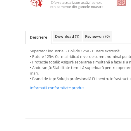
Relee de suprasarcina
Oferte actualizate astăzi pentru
echipamente din gamele noastre
Accesorii contactoare si protectii
motor
Soft startere, relee
Soft startere
Download (1)
Review-uri
(0)
Descriere
Relee comanda
Separator industrial 2 Poli de 125A - Putere extremă!
Relee monitorizare
• Putere 125A: Cel mai ridicat nivel de curent nominal pen
Relee siguranta
• Protecție totală: Asigură separarea simultană a fazei și a 
• Anduranță: Stabilitate termică superioară pentru operare
Relee statice
mari.
• Brand de top: Soluția profesională Eti pentru infrastructuri
Relee timp
Informatii conformitate produs
Automatizări industriale
Automate programabile (PLC)
Relee inteligente (LOGO)
Panouri operatoare (HMI)
Surse de tensiune