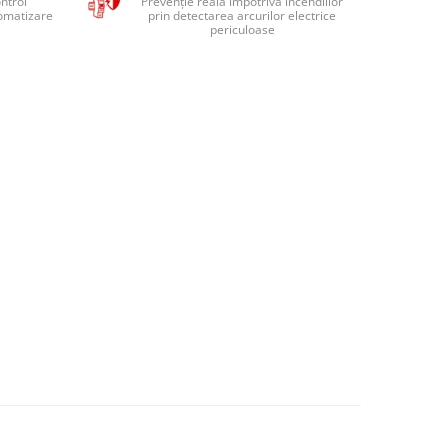
ntrol
Prevenție reală împotriva incendiilor
tomatizare
prin detectarea arcurilor electrice
e
periculoase