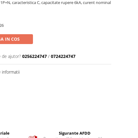
1P+N, caracteristica C, capacitate rupere 6kA, curent nominal
26
A IN COS
e de ajutor?
0256224747
/
0724224747
informatii
riale
Sigurante AFDD