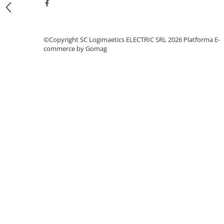
Fuzibili tip CH
Fuzibili tip D
©Copyright SC Logimaetics ELECTRIC SRL 2026
Platforma E-
Fuzibili tip D0
commerce by Gomag
Fuzibili tip MPR
Separatoare si socluri fuzibili
Comutatoare, Cleme
Comutatoare siguranta
Cleme
Limitatoare pozitie mecanice
Distribuitoare
Butoane si lampi
Butoane
Lampi
Selectoare
Ciuperci emergenta,