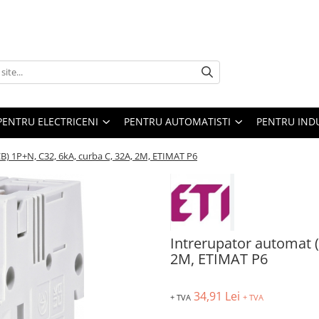
PENTRU ELECTRICENI
PENTRU AUTOMATISTI
PENTRU IND
) 1P+N, C32, 6kA, curba C, 32A, 2M, ETIMAT P6
Intrerupator automat 
2M, ETIMAT P6
34,91 Lei
+ TVA
+ TVA