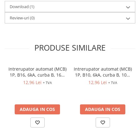
Download (1)
Review-uri
(0)
PRODUSE SIMILARE
Intrerupator automat (MCB)
Intrerupator automat (MCB)
1P, B16, 6kA, curba B, 16A,
1P, B10, 6kA, curba B, 10A,
1M, ETIMAT P6
1M, ETIMAT P6
12,96 Lei
12,96 Lei
+ TVA
+ TVA
ADAUGA IN COS
ADAUGA IN COS