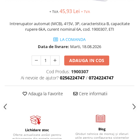
45,93 Lei
+ TVA
+ TVA
Intrerupator automat (MCB), 415V, 3P, caracteristica B, capacitate
rupere 6kA, curent nominal 6A, cod. 1900307, ETI
LA COMANDA
Data de livrare:
Marti, 18.08.2026
ADAUGA IN COS
Cod Produs:
1900307
Ai nevoie de ajutor?
0256224747
/
0724224747
Adauga la Favorite
Cere informatii
Blog
Lichidare stoc
Ghiduri tehnice de montaj și sfaturi
Oferte actualizate astăzi pentru
utile pentru configurarea sistemelor
echipamente din gamele noastre