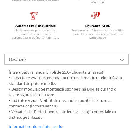
electrice
Automatizari Industriale
Sigurante AFDD
Echipamente pentru control
Prevenție reală împotriva incendiilor
industrial și sisteme de
prin detectarea arcurilor electrice
automatizare de înaltă fiabilitate
periculoase
Descriere
Întrerupător manual 3 Poli de 25A - Eficiență trifazată!
• Capacitate 25A: Recomandat pentru izolarea circuitelor trifazate
standard de putere medie.
• Design modular: Se montează ușor pe șină DIN, asigurând o
tăiere sigură a celor 3 faze.
• Indicator vizual: Vizibilitate mecanică a poziției de lucru a
contactelor (Închis/Deschis).
• Versatilitate: Perfect pentru ateliere sau spații comerciale cu
distribuție trifazată.
Informatii conformitate produs