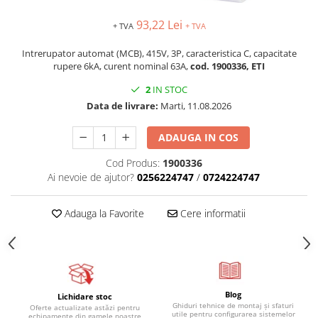
93,22 Lei
+ TVA
+ TVA
Intrerupator automat (MCB), 415V, 3P, caracteristica C, capacitate
rupere 6kA, curent nominal 63A,
cod. 1900336, ETI
2
IN STOC
Data de livrare:
Marti, 11.08.2026
ADAUGA IN COS
Cod Produs:
1900336
Ai nevoie de ajutor?
0256224747
/
0724224747
Adauga la Favorite
Cere informatii
Blog
Lichidare stoc
Ghiduri tehnice de montaj și sfaturi
Oferte actualizate astăzi pentru
utile pentru configurarea sistemelor
echipamente din gamele noastre