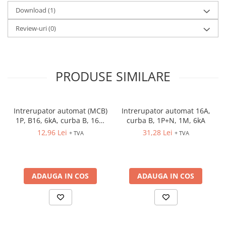
Download (1)
Review-uri
(0)
PRODUSE SIMILARE
Intrerupator automat (MCB)
Intrerupator automat 16A,
1P, B16, 6kA, curba B, 16A,
curba B, 1P+N, 1M, 6kA
1M, ETIMAT P6
12,96 Lei
31,28 Lei
+ TVA
+ TVA
ADAUGA IN COS
ADAUGA IN COS