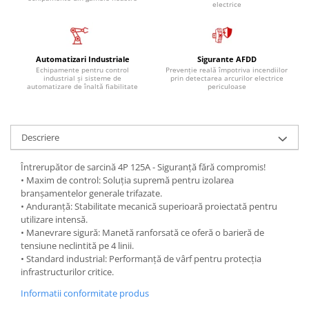
electrice
Automatizari Industriale
Sigurante AFDD
Echipamente pentru control
Prevenție reală împotriva incendiilor
industrial și sisteme de
prin detectarea arcurilor electrice
automatizare de înaltă fiabilitate
periculoase
Descriere
Întrerupător de sarcină 4P 125A - Siguranță fără compromis!
• Maxim de control: Soluția supremă pentru izolarea
branșamentelor generale trifazate.
• Anduranță: Stabilitate mecanică superioară proiectată pentru
utilizare intensă.
• Manevrare sigură: Manetă ranforsată ce oferă o barieră de
tensiune neclintită pe 4 linii.
• Standard industrial: Performanță de vârf pentru protecția
infrastructurilor critice.
Informatii conformitate produs