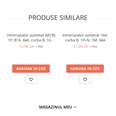
PRODUSE SIMILARE
Intrerupator automat (MCB)
Intrerupator automat 16A,
1P, B16, 6kA, curba B, 16A,
curba B, 1P+N, 1M, 6kA
1M, ETIMAT P6
12,96 Lei
31,28 Lei
+ TVA
+ TVA
ADAUGA IN COS
ADAUGA IN COS
MAGAZINUL MEU