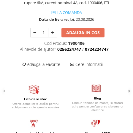
rupere 6kA, curent nominal 4A, cod. 1900406, ETI
LA COMANDA
Data de livrare:
Joi, 20.08.2026
ADAUGA IN COS
Cod Produs:
1900406
Ai nevoie de ajutor?
0256224747
/
0724224747
Adauga la Favorite
Cere informatii
Blog
Lichidare stoc
Ghiduri tehnice de montaj și sfaturi
Oferte actualizate astăzi pentru
utile pentru configurarea sistemelor
echipamente din gamele noastre
electrice