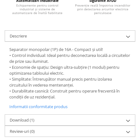
Automatizari Industriale
Sigurante AFDD
Echipamente pentru control
Prevenție reală împotriva incendiilor
industrial și sisteme de
prin detectarea arcurilor electrice
automatizare de înaltă fiabilitate
periculoase
Descriere
Separator monopolar (1P) de 16A - Compact și util!
• Control individual: Ideal pentru deconectarea locală a circuitelor
de prize sau iluminat.
• Economie de spațiu: Design ultra-subțire (1 modul) pentru
optimizarea tabloului electric.
• Simplitate: Întrerupător manual precis pentru izolarea
circuitului în vederea mentenanței.
• Durabilitate casnică: Construit pentru operare frecventă în
condiții de uz rezidențial.
Informatii conformitate produs
Download (1)
Review-uri
(0)