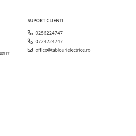
SUPORT CLIENTI
0256224747
0724224747
office@tablourielectrice.ro
300517