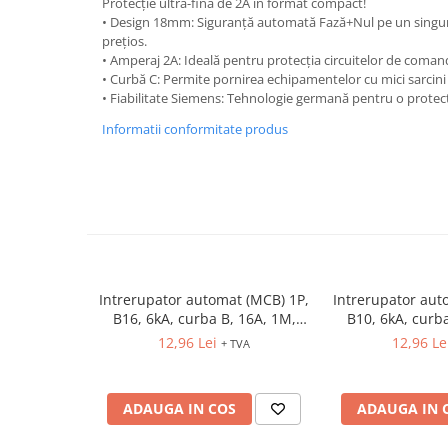
Protecție ultra-fină de 2A în format compact!
Relee de suprasarcina
• Design 18mm: Siguranță automată Fază+Nul pe un singu
Accesorii contactoare si protectii
prețios.
• Amperaj 2A: Ideală pentru protecția circuitelor de comand
motor
• Curbă C: Permite pornirea echipamentelor cu mici sarcini i
Soft startere, relee
• Fiabilitate Siemens: Tehnologie germană pentru o protecț
Soft startere
Informatii conformitate produs
Relee comanda
Relee monitorizare
Relee siguranta
Relee statice
Relee timp
Intrerupator automat (MCB) 1P,
Intrerupator aut
Automatizări industriale
B16, 6kA, curba B, 16A, 1M,
B10, 6kA, curb
Automate programabile (PLC)
ETIMAT P6
ETIMA
12,96 Lei
12,96 Le
+ TVA
Relee inteligente (LOGO)
Panouri operatoare (HMI)
ADAUGA IN COS
ADAUGA IN 
Surse de tensiune