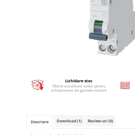
Busbar si pieptene sigurante
AFDD - Sigurante & dispozitive de
detectare
Protectii diferentiale
Protectii diferentiale RCCB
Diferential RCCB tip A
Diferential RCCB tip AC
Protectii diferentiale RCBO
Diferential RCBO curba B tip A
Diferential RCBO curba C tip A
Lichidare stoc
Oferte actualizate astăzi pentru
Diferential RCBO curba B tip AC
echipamente din gamele noastre
Diferential RCBO curba C tip AC
Aparataj modular divers
Contactoare, prot.motor
Contactoare
Download (1)
Review-uri
(0)
Descriere
Protectii motor