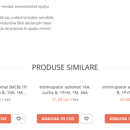
r modul, economisind spațiu
ă sau a electronicelor sensibile.
nductive fără declanșări false.
ie de precizie în spațiu minim.
PRODUSE SIMILARE
omat (MCB) 1P,
Intrerupator automat 16A,
Intrerupator 
a B, 10A, 1M,
curba B, 1P+N, 1M, 6kA
B, 1P+
T P6
i
31,28 Lei
30,84
+ TVA
+ TVA
COS
ADAUGA IN COS
ADAUGA I