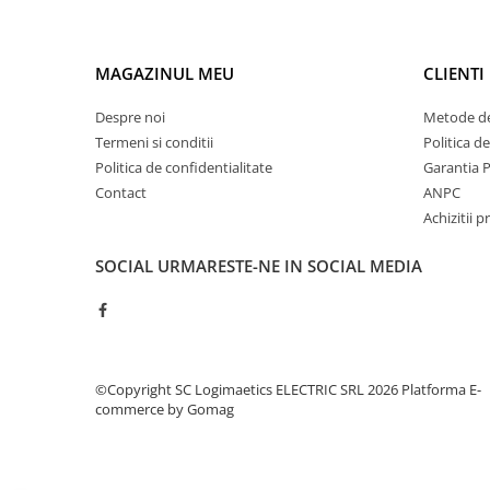
Controlere pentru automatizari
Switch-uri si comunicatii
MAGAZINUL MEU
CLIENTI
Convertizoare frecvenţă
Invertoare (Convertizoare)
Despre noi
Metode de
Accesorii convertizoare frecventa
Termeni si conditii
Politica d
Politica de confidentialitate
Garantia 
Senzori
Contact
ANPC
Cabluri senzori
Achizitii p
Senzori inductivi
SOCIAL
URMARESTE-NE IN SOCIAL MEDIA
Senzori optici
Senzori presiune
Senzori temperatura
Întrerupt. autom. compacte
©Copyright SC Logimaetics ELECTRIC SRL 2026
Platforma E-
max.1600A
commerce by Gomag
Intreruptoare automate compacte
Accesorii intreruptoare compacte
Protectii cu fuzibili