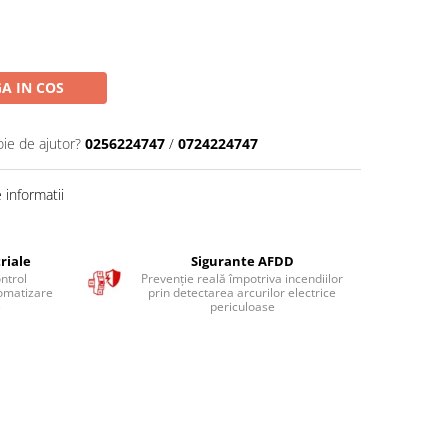
A IN COS
oie de ajutor?
0256224747
/
0724224747
informatii
riale
Sigurante AFDD
ntrol
Prevenție reală împotriva incendiilor
tomatizare
prin detectarea arcurilor electrice
e
periculoase