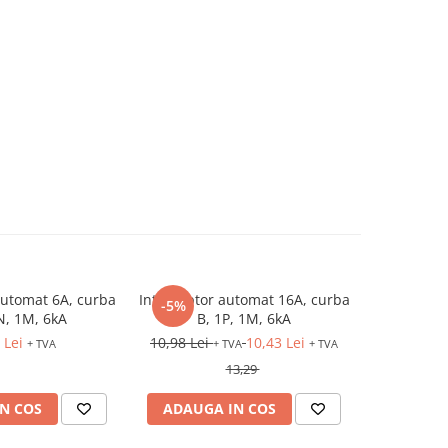
automat 6A, curba
Intreruptor automat 16A, curba
Intrerup
-5%
N, 1M, 6kA
B, 1P, 1M, 6kA
curba 
 Lei
10,98 Lei
10,43 Lei
30
+ TVA
+ TVA
+ TVA
13,29
N COS
ADAUGA IN COS
ADAUG