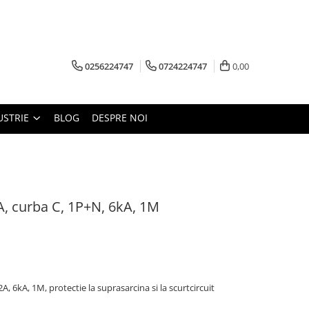
0256224747
0724224747
0,00
USTRIE
BLOG
DESPRE NOI
A, curba C, 1P+N, 6kA, 1M
 6kA, 1M, protectie la suprasarcina si la scurtcircuit