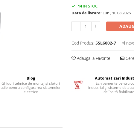
14
IN STOC
Data de livrare:
Luni, 10.08.2026
ADAUG
Cod Produs:
5SL6002-7
Ai nev
Adauga la Favorite
Cere 
Blog
Automatizari Indust
Ghiduri tehnice de montaj și sfaturi
Echipamente pentru co
utile pentru configurarea sistemelor
industrial și sisteme de au
electrice
de înaltă fiabilitat