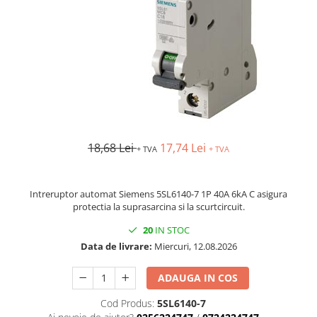
AFDD - Sigurante & dispozitive de
detectare
18,68 Lei
17,74 Lei
+ TVA
+ TVA
Intreruptor automat Siemens 5SL6140-7 1P 40A 6kA C asigura
protectia la suprasarcina si la scurtcircuit.
20
IN STOC
Data de livrare:
Miercuri, 12.08.2026
ADAUGA IN COS
Cod Produs:
5SL6140-7