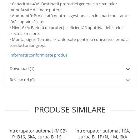
• Capacitate 40A: Destinată protecției generale a circuitelor
monofazate de mare putere.
• Anduranță: Proiectată pentru a gestiona sarcini mari constante
fără supraîncălzire.
• Nivel 6kA: Barieră de protecție eficientă împotriva defectelor
electrice majore.
• Montaj sigur: Terminale ranforsate pentru o conexiune fermă a
conductorilor groși.
Informatii conformitate produs
Download (1)
Review-uri
(0)
PRODUSE SIMILARE
Intrerupator automat (MCB)
Intrerupator automat 16A,
1P, B16, 6kA, curba B, 16A,
curba B, 1P+N, 1M, 6kA