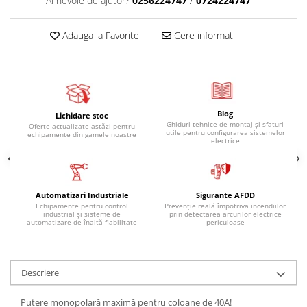
Ai nevoie de ajutor?
0256224747
/
0724224747
Adauga la Favorite
Cere informatii
Blog
Lichidare stoc
Ghiduri tehnice de montaj și sfaturi
Oferte actualizate astăzi pentru
utile pentru configurarea sistemelor
echipamente din gamele noastre
electrice
Automatizari Industriale
Sigurante AFDD
Echipamente pentru control
Prevenție reală împotriva incendiilor
industrial și sisteme de
prin detectarea arcurilor electrice
automatizare de înaltă fiabilitate
periculoase
Descriere
Putere monopolară maximă pentru coloane de 40A!