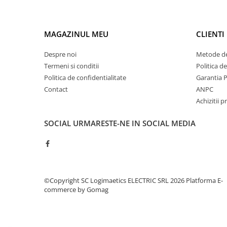
Controlere pentru automatizari
Switch-uri si comunicatii
MAGAZINUL MEU
CLIENTI
Convertizoare frecvenţă
Invertoare (Convertizoare)
Despre noi
Metode de
Accesorii convertizoare frecventa
Termeni si conditii
Politica d
Politica de confidentialitate
Garantia 
Senzori
Contact
ANPC
Cabluri senzori
Achizitii p
Senzori inductivi
SOCIAL
URMARESTE-NE IN SOCIAL MEDIA
Senzori optici
Senzori presiune
Senzori temperatura
Întrerupt. autom. compacte
©Copyright SC Logimaetics ELECTRIC SRL 2026
Platforma E-
max.1600A
commerce by Gomag
Intreruptoare automate compacte
Accesorii intreruptoare compacte
Protectii cu fuzibili