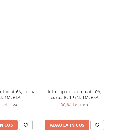
automat 6A, curba
Intrerupator automat 10A,
Intrerupto
-5%
N, 1M, 6kA
curba B, 1P+N, 1M, 6kA
B,
 Lei
30,84 Lei
10,98 Lei
+ TVA
+ TVA
N COS
ADAUGA IN COS
ADAUG