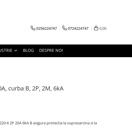
0256224747
0724224747
0,00
USTRIE
BLOG
DESPRE NOI
A, curba B, 2P, 2M, 6kA
0-6 2P 20A 6kA B asigura protectia la suprasarcina si la