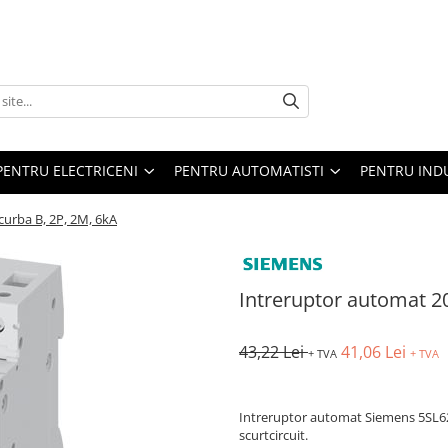
PENTRU ELECTRICENI
PENTRU AUTOMATISTI
PENTRU IND
curba B, 2P, 2M, 6kA
Intreruptor automat 20
43,22 Lei
41,06 Lei
+ TVA
+ TVA
Intreruptor automat Siemens 5SL622
scurtcircuit.