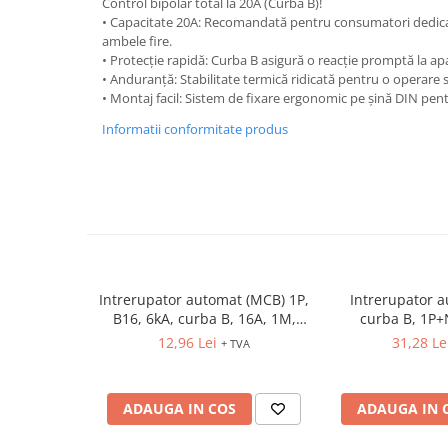
Control bipolar total la 20A (Curbă B)!
Relee de suprasarcina
• Capacitate 20A: Recomandată pentru consumatori dedica
Accesorii contactoare si protectii
ambele fire.
• Protecție rapidă: Curba B asigură o reacție promptă la apa
motor
• Anduranță: Stabilitate termică ridicată pentru o operare 
Soft startere, relee
• Montaj facil: Sistem de fixare ergonomic pe șină DIN pentr
Soft startere
Informatii conformitate produs
Relee comanda
Relee monitorizare
Relee siguranta
Relee statice
Relee timp
Intrerupator automat (MCB) 1P,
Intrerupator 
Automatizări industriale
B16, 6kA, curba B, 16A, 1M,
curba B, 1P+
Automate programabile (PLC)
ETIMAT P6
12,96 Lei
31,28 Le
+ TVA
Relee inteligente (LOGO)
Panouri operatoare (HMI)
ADAUGA IN COS
ADAUGA IN 
Surse de tensiune