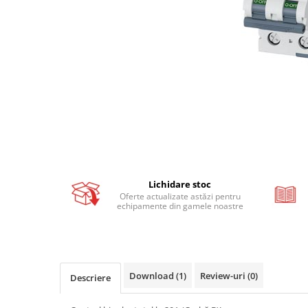
Busbar si pieptene sigurante
AFDD - Sigurante & dispozitive de
detectare
Protectii diferentiale
Protectii diferentiale RCCB
Diferential RCCB tip A
Diferential RCCB tip AC
Protectii diferentiale RCBO
Diferential RCBO curba B tip A
Diferential RCBO curba C tip A
Lichidare stoc
Oferte actualizate astăzi pentru
Diferential RCBO curba B tip AC
echipamente din gamele noastre
Diferential RCBO curba C tip AC
Aparataj modular divers
Contactoare, prot.motor
Contactoare
Download (1)
Review-uri
(0)
Descriere
Protectii motor