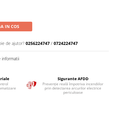
A IN COS
oie de ajutor?
0256224747
/
0724224747
informatii
riale
Sigurante AFDD
ntrol
Prevenție reală împotriva incendiilor
tomatizare
prin detectarea arcurilor electrice
e
periculoase