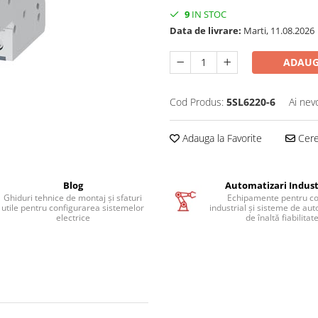
9
IN STOC
Data de livrare:
Marti, 11.08.2026
ADAUG
Cod Produs:
5SL6220-6
Ai nev
Adauga la Favorite
Cere 
Blog
Automatizari Indust
Ghiduri tehnice de montaj și sfaturi
Echipamente pentru co
utile pentru configurarea sistemelor
industrial și sisteme de au
electrice
de înaltă fiabilitat