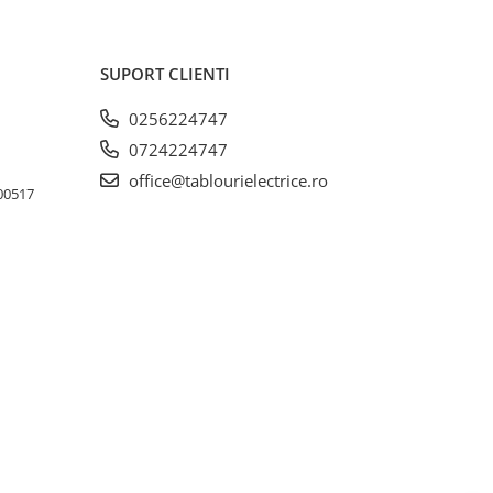
SUPORT CLIENTI
0256224747
0724224747
office@tablourielectrice.ro
300517