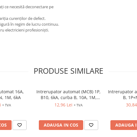
ți ce necesită deconectare pe
riția curenților de defect.
sigură în regim de lucru continuu.
u electricieni profesioniști.
PRODUSE SIMILARE
automat 16A,
Intrerupator automat (MCB) 1P,
Intrerupator 
N, 1M, 6kA
B10, 6kA, curba B, 10A, 1M,
B, 1P+
ETIMAT P6
i
12,96 Lei
30,84
+ TVA
+ TVA
COS
ADAUGA IN COS
ADAUGA I