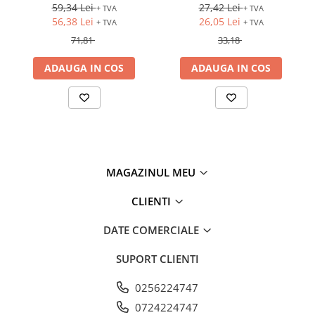
soclu si LED
59,34 Lei
27,42 Lei
+ TVA
+ TVA
56,38 Lei
26,05 Lei
+ TVA
+ TVA
71,81
33,18
ADAUGA IN COS
ADAUGA IN COS
MAGAZINUL MEU
CLIENTI
DATE COMERCIALE
SUPORT CLIENTI
0256224747
0724224747