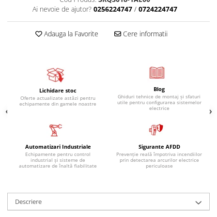
Ai nevoie de ajutor?
0256224747
/
0724224747
Adauga la Favorite
Cere informatii
Blog
Lichidare stoc
Ghiduri tehnice de montaj și sfaturi
Oferte actualizate astăzi pentru
utile pentru configurarea sistemelor
echipamente din gamele noastre
electrice
Automatizari Industriale
Sigurante AFDD
Echipamente pentru control
Prevenție reală împotriva incendiilor
industrial și sisteme de
prin detectarea arcurilor electrice
automatizare de înaltă fiabilitate
periculoase
Descriere