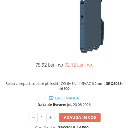
AFDD - Sigurante & dispozitive de
detectare
75,92 Lei
72,12 Lei
+ TVA
+ TVA
Releu compact cuplare pt. iesiri 1CO 6A Uc: 115VAC 6.2mm,,
3RQ3018-
1AE00
LA COMANDA
Data de livrare:
Joi, 20.08.2026
ADAUGA IN COS
Cod Produs:
3RQ3018-1AE00