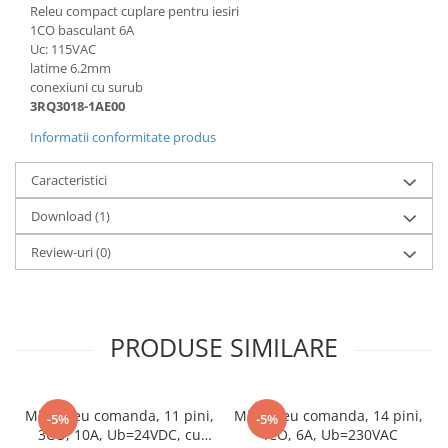
Releu compact cuplare pentru iesiri
1CO basculant 6A
Uc: 115VAC
latime 6.2mm
conexiuni cu surub
3RQ3018-1AE00
Informatii conformitate produs
Caracteristici
Download (1)
Review-uri
(0)
PRODUSE SIMILARE
Minireleu comanda, 11 pini,
Minireleu comanda, 14 pini,
-5%
-5%
3CO, 10A, Ub=24VDC, cu
4CO, 6A, Ub=230VAC