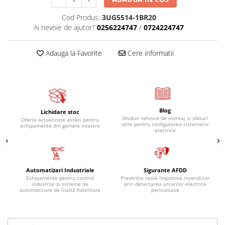
Cod Produs:
3UG5514-1BR20
Ai nevoie de ajutor?
0256224747
/
0724224747
Adauga la Favorite
Cere informatii
Blog
Lichidare stoc
Ghiduri tehnice de montaj și sfaturi
Oferte actualizate astăzi pentru
utile pentru configurarea sistemelor
echipamente din gamele noastre
electrice
Automatizari Industriale
Sigurante AFDD
Echipamente pentru control
Prevenție reală împotriva incendiilor
industrial și sisteme de
prin detectarea arcurilor electrice
automatizare de înaltă fiabilitate
periculoase