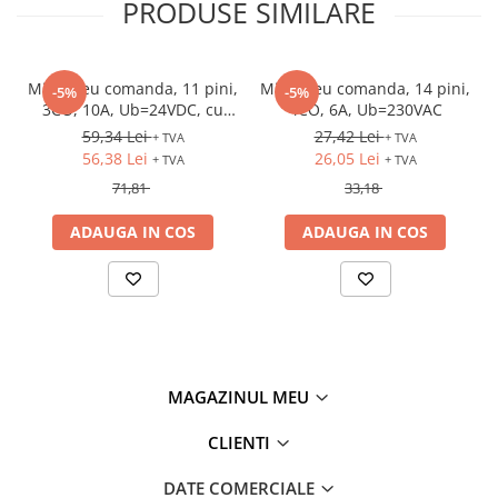
PRODUSE SIMILARE
Minireleu comanda, 11 pini,
Minireleu comanda, 14 pini,
-5%
-5%
3CO, 10A, Ub=24VDC, cu
4CO, 6A, Ub=230VAC
soclu si LED
59,34 Lei
27,42 Lei
+ TVA
+ TVA
56,38 Lei
26,05 Lei
+ TVA
+ TVA
71,81
33,18
ADAUGA IN COS
ADAUGA IN COS
MAGAZINUL MEU
CLIENTI
DATE COMERCIALE