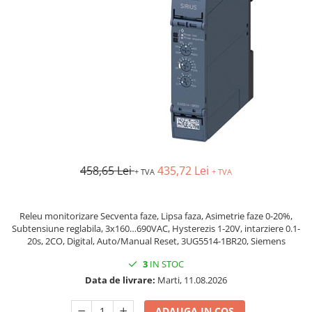
AFDD - Sigurante & dispozitive de
detectare
458,65 Lei
435,72 Lei
+ TVA
+ TVA
Releu monitorizare Secventa faze, Lipsa faza, Asimetrie faze 0-20%,
Subtensiune reglabila, 3x160…690VAC, Hysterezis 1-20V, intarziere 0.1-
20s, 2CO, Digital, Auto/Manual Reset, 3UG5514-1BR20, Siemens
3
IN STOC
Data de livrare:
Marti, 11.08.2026
ADAUGA IN COS