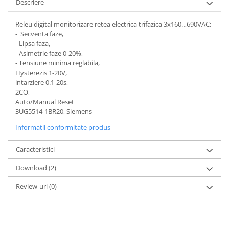
Descriere
Releu digital monitorizare retea electrica trifazica 3x160…690VAC:
- Secventa faze,
- Lipsa faza,
- Asimetrie faze 0-20%,
- Tensiune minima reglabila,
Hysterezis 1-20V,
intarziere 0.1-20s,
2CO,
Auto/Manual Reset
3UG5514-1BR20, Siemens
Informatii conformitate produs
Caracteristici
Download (2)
Review-uri
(0)