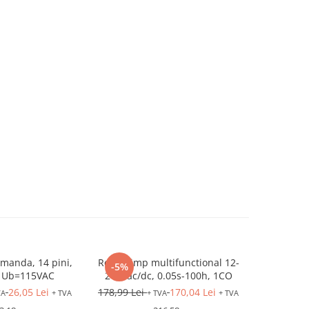
manda, 14 pini,
Releu timp multifunctional 12-
Softstar
-5%
-5%
, Ub=115VAC
240Vac/dc, 0.05s-100h, 1CO
Ue=200-
26,05 Lei
178,99 Lei
170,04 Lei
1.056,47 L
VA
+ TVA
+ TVA
+ TVA