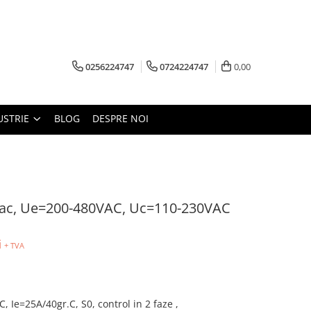
0256224747
0724224747
0,00
USTRIE
BLOG
DESPRE NOI
Vac, Ue=200-480VAC, Uc=110-230VAC
i
+ TVA
Ie=25A/40gr.C, S0, control in 2 faze ,