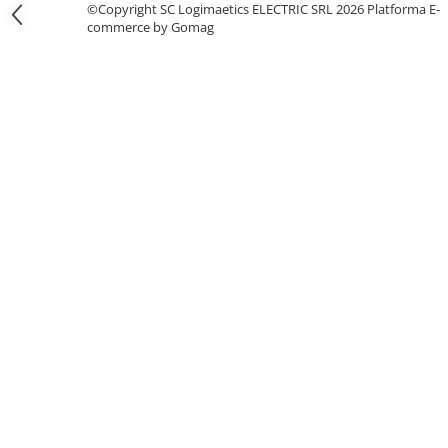
©Copyright SC Logimaetics ELECTRIC SRL 2026
Platforma E-
Fuzibili tip CH
commerce by Gomag
Fuzibili tip D
Fuzibili tip D0
Fuzibili tip MPR
Separatoare si socluri fuzibili
Comutatoare, Cleme
Comutatoare siguranta
Cleme
Limitatoare pozitie mecanice
Distribuitoare
Butoane si lampi
Butoane
Lampi
Selectoare
Ciuperci emergenta,