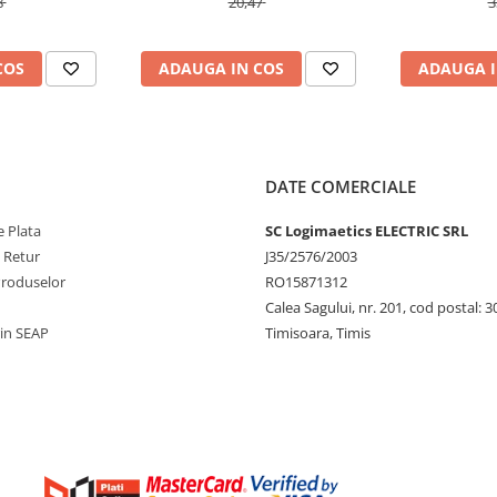
8
20,47
3
COS
ADAUGA IN COS
ADAUGA I
DATE COMERCIALE
 Plata
SC Logimaetics ELECTRIC SRL
e Retur
J35/2576/2003
Produselor
RO15871312
Calea Sagului, nr. 201, cod postal: 
rin SEAP
Timisoara, Timis