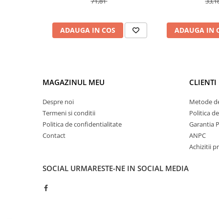
71,81
33,1
Controlere pentru automatizari
Switch-uri si comunicatii
ADAUGA IN COS
ADAUGA IN 
Convertizoare frecvenţă
Invertoare (Convertizoare)
Accesorii convertizoare frecventa
Senzori
MAGAZINUL MEU
CLIENTI
Cabluri senzori
Despre noi
Metode de
Senzori inductivi
Termeni si conditii
Politica d
Senzori optici
Politica de confidentialitate
Garantia 
Senzori presiune
Contact
ANPC
Achizitii p
Senzori temperatura
Întrerupt. autom. compacte
SOCIAL
URMARESTE-NE IN SOCIAL MEDIA
max.1600A
Intreruptoare automate compacte
Accesorii intreruptoare compacte
Protectii cu fuzibili