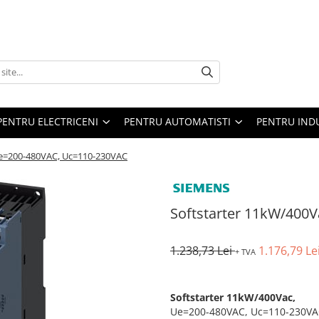
PENTRU ELECTRICENI
PENTRU AUTOMATISTI
PENTRU IND
Ue=200-480VAC, Uc=110-230VAC
Softstarter 11kW/400
1.238,73 Lei
1.176,79 Le
+ TVA
Softstarter 11kW/400Vac,
Ue=200-480VAC, Uc=110-230VAC, 