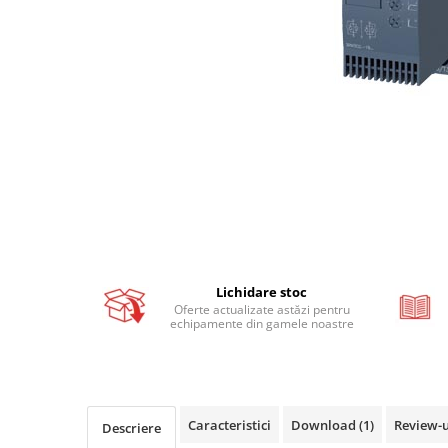
Busbar si pieptene sigurante
AFDD - Sigurante & dispozitive de
detectare
Protectii diferentiale
Protectii diferentiale RCCB
Diferential RCCB tip A
Diferential RCCB tip AC
Protectii diferentiale RCBO
Diferential RCBO curba B tip A
Diferential RCBO curba C tip A
Diferential RCBO curba B tip AC
Lichidare stoc
Oferte actualizate astăzi pentru
Diferential RCBO curba C tip AC
echipamente din gamele noastre
Aparataj modular divers
Contactoare, prot.motor
Contactoare
Caracteristici
Download (1)
Review-
Protectii motor
Descriere