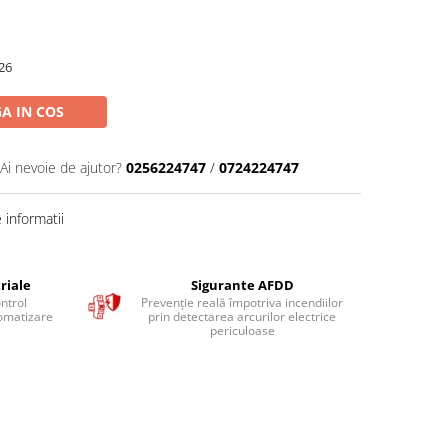
26
A IN COS
Ai nevoie de ajutor?
0256224747
/
0724224747
informatii
riale
Sigurante AFDD
ntrol
Prevenție reală împotriva incendiilor
tomatizare
prin detectarea arcurilor electrice
e
periculoase