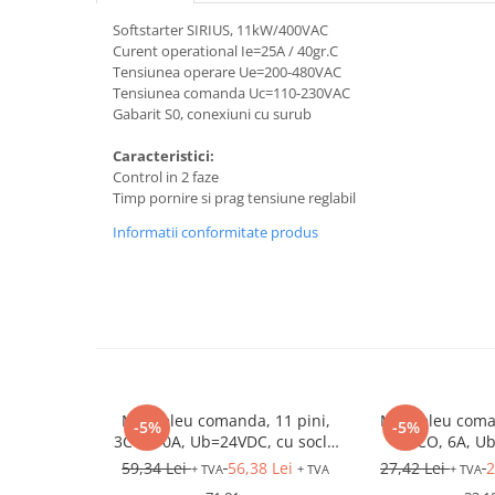
Relee de suprasarcina
Softstarter SIRIUS, 11kW/400VAC
Accesorii contactoare si protectii
Curent operational Ie=25A / 40gr.C
motor
Tensiunea operare Ue=200-480VAC
Tensiunea comanda Uc=110-230VAC
Soft startere, relee
Gabarit S0, conexiuni cu surub
Soft startere
Caracteristici:
Relee comanda
Control in 2 faze
Timp pornire si prag tensiune reglabil
Relee monitorizare
Informatii conformitate produs
Relee siguranta
Relee statice
Relee timp
Automatizări industriale
Automate programabile (PLC)
Relee inteligente (LOGO)
Minireleu comanda, 11 pini,
Minireleu coma
-5%
-5%
Panouri operatoare (HMI)
3CO, 10A, Ub=24VDC, cu soclu
4CO, 6A, U
si LED
Surse de tensiune
59,34 Lei
56,38 Lei
27,42 Lei
2
+ TVA
+ TVA
+ TVA