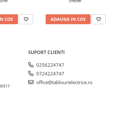
3,18
216,58
N COS
ADAUGA IN COS
ADAUG
SUPORT CLIENTI
0256224747
0724224747
office@tablourielectrice.ro
300517