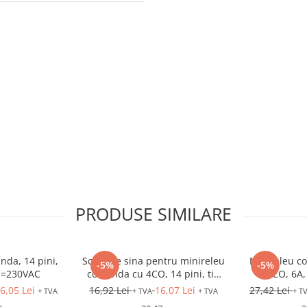
PRODUSE SIMILARE
nda, 14 pini,
Soclu pe sina pentru minireleu
Minireleu co
-5%
-5%
b=230VAC
comanda cu 4CO, 14 pini, tip
4CO, 6A
LZX:PT
6,05 Lei
16,92 Lei
16,07 Lei
27,42 Lei
+ TVA
+ TVA
+ TVA
+ T