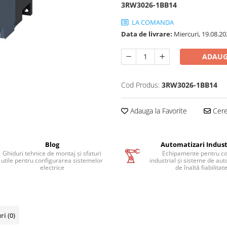
3RW3026-1BB14
LA COMANDA
Data de livrare:
Miercuri, 19.08.20
ADAUG
Cod Produs:
3RW3026-1BB14
Adauga la Favorite
Cere 
Blog
Automatizari Indust
Ghiduri tehnice de montaj și sfaturi
Echipamente pentru co
utile pentru configurarea sistemelor
industrial și sisteme de au
electrice
de înaltă fiabilitat
uri
(0)