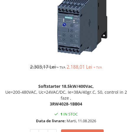
Busbar si pieptene sigurante
AFDD - Sigurante & dispozitive de
detectare
Protectii diferentiale
Protectii diferentiale RCCB
Diferential RCCB tip A
Diferential RCCB tip AC
Protectii diferentiale RCBO
2.303,17 Lei
2.188,01 Lei
+ TVA
+ TVA
Diferential RCBO curba B tip A
Diferential RCBO curba C tip A
Diferential RCBO curba B tip AC
Softstarter 18.5kW/400Vac,
Ue=200-480VAC, Uc=24VAC/DC, Ie=38A/40gr.C, S0, control in 2
Diferential RCBO curba C tip AC
faze ,
Aparataj modular divers
3RW4028-1BB04
Contactoare, prot.motor
1
IN STOC
Contactoare
Data de livrare:
Marti, 11.08.2026
Protectii motor