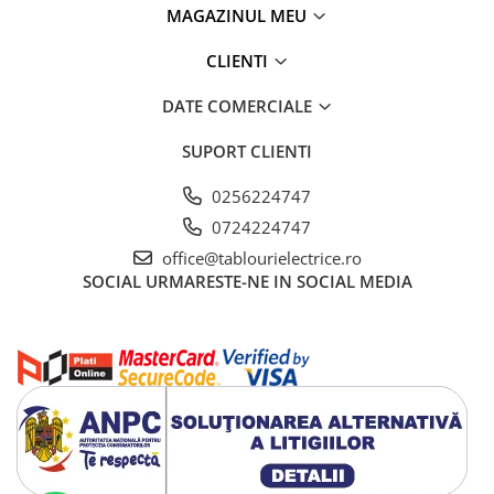
MAGAZINUL MEU
Potentiometre, Butoane diverse
Accesorii butoane lampi
CLIENTI
Diverse pt. instalatii si tablouri
DATE COMERCIALE
electrice
Cofrete si Tablouri electrice
SUPORT CLIENTI
Componente pentru tablouri
0256224747
electrice
0724224747
Stechere si Prize industriale
office@tablourielectrice.ro
Ultraterminale (prize,
SOCIAL
URMARESTE-NE IN SOCIAL MEDIA
intrerupatoare)
Siemens ST (incastrat)
Siemens PT (aparent)
Doze aparat
Protecţie trăsnet-supratensiuni
Protectii supratensiuni
Sisteme de paratrasnet