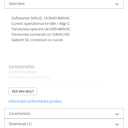
Controlere pentru automatizari
Descriere
Switch-uri si comunicatii
Softstarter SIRIUS, 18.5kW/400VAC
Convertizoare frecvenţă
Curent operational Ie=38A / 40gr.C
Invertoare (Convertizoare)
Tensiunea operare Ue=200-480VAC
Tensiunea comanda Uc=24VAC/DC
Accesorii convertizoare frecventa
Gabarit S0, conexiuni cu surub
Senzori
Cabluri senzori
Senzori inductivi
Caracteristici:
Senzori optici
Control in 2 faze
Protectie la suprasarcina
Senzori presiune
Timp pornire, prag de tensiune si timp oprire reglabile
Senzori temperatura
Clasa de pornire selectabila
VEZI MAI MULT
Întrerupt. autom. compacte
Informatii conformitate produs
max.1600A
Intreruptoare automate compacte
Caracteristici
Accesorii intreruptoare compacte
Download (1)
Protectii cu fuzibili