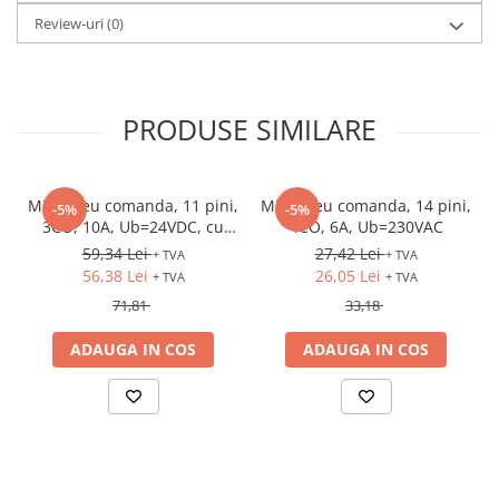
Review-uri
(0)
Fuzibili tip CH
Fuzibili tip D
Fuzibili tip D0
PRODUSE SIMILARE
Fuzibili tip MPR
Separatoare si socluri fuzibili
Comutatoare, Cleme
Minireleu comanda, 11 pini,
Minireleu comanda, 14 pini,
-5%
-5%
3CO, 10A, Ub=24VDC, cu
4CO, 6A, Ub=230VAC
Comutatoare siguranta
soclu si LED
59,34 Lei
27,42 Lei
+ TVA
+ TVA
Cleme
56,38 Lei
26,05 Lei
+ TVA
+ TVA
Limitatoare pozitie mecanice
71,81
33,18
Distribuitoare
ADAUGA IN COS
ADAUGA IN COS
Butoane si lampi
Butoane
Lampi
Selectoare
Ciuperci emergenta,