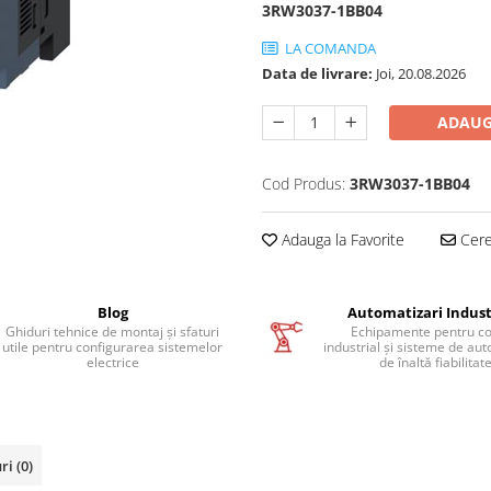
3RW3037-1BB04
LA COMANDA
Data de livrare:
Joi, 20.08.2026
ADAUG
Cod Produs:
3RW3037-1BB04
Adauga la Favorite
Cere 
Blog
Automatizari Indust
Ghiduri tehnice de montaj și sfaturi
Echipamente pentru co
utile pentru configurarea sistemelor
industrial și sisteme de au
electrice
de înaltă fiabilitat
uri
(0)