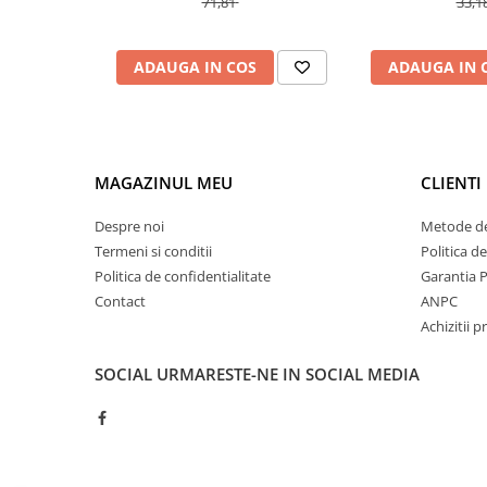
71,81
33,1
Controlere pentru automatizari
Switch-uri si comunicatii
ADAUGA IN COS
ADAUGA IN 
Convertizoare frecvenţă
Invertoare (Convertizoare)
Accesorii convertizoare frecventa
Senzori
MAGAZINUL MEU
CLIENTI
Cabluri senzori
Despre noi
Metode de
Senzori inductivi
Termeni si conditii
Politica d
Senzori optici
Politica de confidentialitate
Garantia 
Senzori presiune
Contact
ANPC
Achizitii p
Senzori temperatura
Întrerupt. autom. compacte
SOCIAL
URMARESTE-NE IN SOCIAL MEDIA
max.1600A
Intreruptoare automate compacte
Accesorii intreruptoare compacte
Protectii cu fuzibili