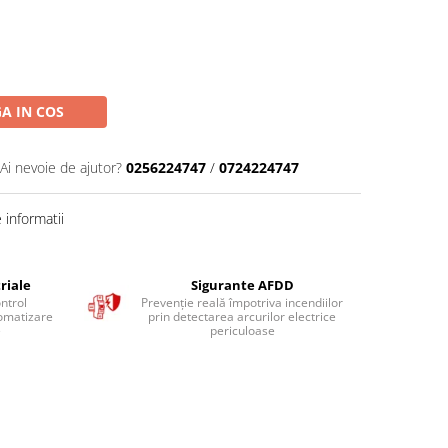
A IN COS
Ai nevoie de ajutor?
0256224747
/
0724224747
informatii
riale
Sigurante AFDD
ntrol
Prevenție reală împotriva incendiilor
tomatizare
prin detectarea arcurilor electrice
e
periculoase