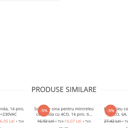
PRODUSE SIMILARE
nda, 14 pini,
Soclu pe sina pentru minireleu
Minireleu co
-5%
-5%
b=230VAC
comanda cu 4CO, 14 pini, tip
4CO, 6A
LZX:PT
6,05 Lei
16,92 Lei
16,07 Lei
27,42 Lei
+ TVA
+ TVA
+ TVA
+ T