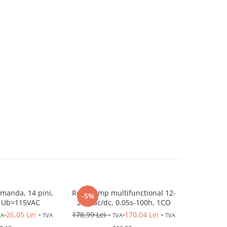
manda, 14 pini,
Releu timp multifunctional 12-
Softstar
-5%
-5%
, Ub=115VAC
240Vac/dc, 0.05s-100h, 1CO
Ue=200-
26,05 Lei
178,99 Lei
170,04 Lei
1.056,47 L
VA
+ TVA
+ TVA
+ TVA