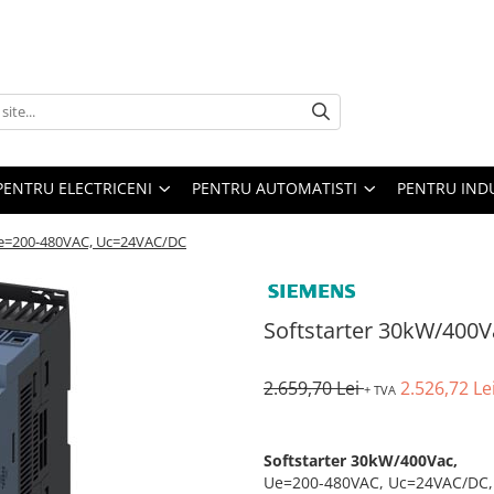
PENTRU ELECTRICENI
PENTRU AUTOMATISTI
PENTRU IND
Ue=200-480VAC, Uc=24VAC/DC
Softstarter 30kW/400
2.659,70 Lei
2.526,72 Le
+ TVA
Softstarter 30kW/400Vac,
Ue=200-480VAC, Uc=24VAC/DC, Ie