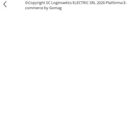
©Copyright SC Logimaetics ELECTRIC SRL 2026
Platforma E-
Fuzibili tip CH
commerce by Gomag
Fuzibili tip D
Fuzibili tip D0
Fuzibili tip MPR
Separatoare si socluri fuzibili
Comutatoare, Cleme
Comutatoare siguranta
Cleme
Limitatoare pozitie mecanice
Distribuitoare
Butoane si lampi
Butoane
Lampi
Selectoare
Ciuperci emergenta,