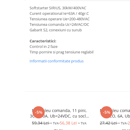
Relee de suprasarcina
Softstarter SIRIUS, 30kW/400VAC
Accesorii contactoare si protectii
Curent operational Ie=63A / 40gr.C
motor
Tensiunea operare Ue=200-480VAC
Tensiunea comanda Uc=24VAC/DC
Soft startere, relee
Gabarit S2, conexiuni cu surub
Soft startere
Caracteristici:
Relee comanda
Control in 2 faze
Timp pornire si prag tensiune reglabil
Relee monitorizare
Informatii conformitate produs
Relee siguranta
Relee statice
Relee timp
Automatizări industriale
Automate programabile (PLC)
Relee inteligente (LOGO)
Minireleu comanda, 11 pini,
Minireleu coma
-5%
-5%
Panouri operatoare (HMI)
3CO, 10A, Ub=24VDC, cu soclu
4CO, 6A, U
si LED
Surse de tensiune
59,34 Lei
56,38 Lei
27,42 Lei
2
+ TVA
+ TVA
+ TVA