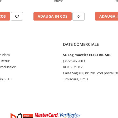
8
20,47
3
COS
ADAUGA IN COS
ADAUGA I
DATE COMERCIALE
 Plata
SC Logimaetics ELECTRIC SRL
e Retur
J35/2576/2003
Produselor
RO15871312
Calea Sagului, nr. 201, cod postal: 
rin SEAP
Timisoara, Timis