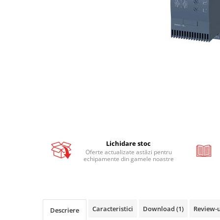
Busbar si pieptene sigurante
AFDD - Sigurante & dispozitive de
detectare
Protectii diferentiale
Protectii diferentiale RCCB
Diferential RCCB tip A
Diferential RCCB tip AC
Protectii diferentiale RCBO
Diferential RCBO curba B tip A
Diferential RCBO curba C tip A
Diferential RCBO curba B tip AC
Lichidare stoc
Oferte actualizate astăzi pentru
Diferential RCBO curba C tip AC
echipamente din gamele noastre
Aparataj modular divers
Contactoare, prot.motor
Contactoare
Caracteristici
Download (1)
Review-
Protectii motor
Descriere