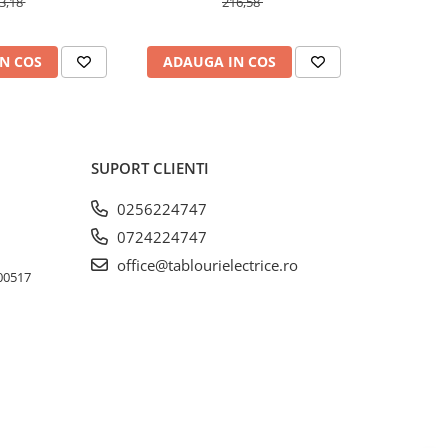
3,18
216,58
N COS
ADAUGA IN COS
ADAUG
SUPORT CLIENTI
0256224747
0724224747
office@tablourielectrice.ro
300517