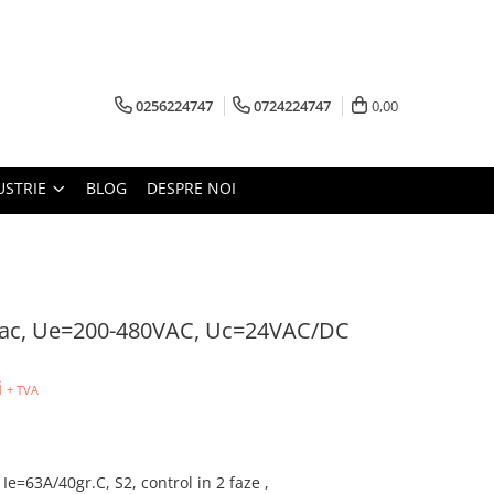
0256224747
0724224747
0,00
USTRIE
BLOG
DESPRE NOI
Vac, Ue=200-480VAC, Uc=24VAC/DC
i
+ TVA
=63A/40gr.C, S2, control in 2 faze ,