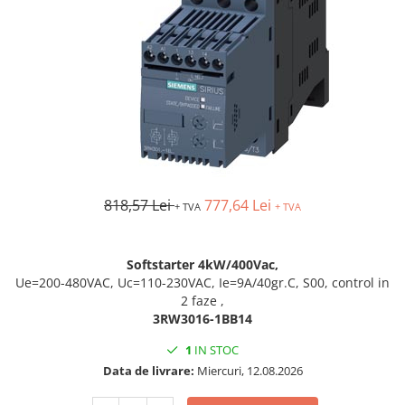
AFDD - Sigurante & dispozitive de
detectare
818,57 Lei
777,64 Lei
+ TVA
+ TVA
Softstarter 4kW/400Vac,
Ue=200-480VAC, Uc=110-230VAC, Ie=9A/40gr.C, S00, control in
2 faze ,
3RW3016-1BB14
1
IN STOC
Data de livrare:
Miercuri, 12.08.2026