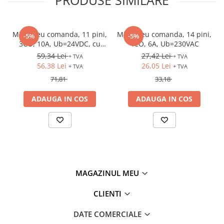
Minireleu comanda, 11 pini,
Minireleu comanda, 14 pini,
-5%
-5%
3CO, 10A, Ub=24VDC, cu
4CO, 6A, Ub=230VAC
soclu si LED
59,34 Lei
27,42 Lei
+ TVA
+ TVA
56,38 Lei
26,05 Lei
+ TVA
+ TVA
71,81
33,18
ADAUGA IN COS
ADAUGA IN COS
MAGAZINUL MEU
CLIENTI
DATE COMERCIALE