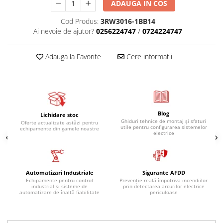
ADAUGA IN COS
Cod Produs:
3RW3016-1BB14
Ai nevoie de ajutor?
0256224747
/
0724224747
Adauga la Favorite
Cere informatii
Blog
Lichidare stoc
Ghiduri tehnice de montaj și sfaturi
Oferte actualizate astăzi pentru
utile pentru configurarea sistemelor
echipamente din gamele noastre
electrice
Automatizari Industriale
Sigurante AFDD
Echipamente pentru control
Prevenție reală împotriva incendiilor
industrial și sisteme de
prin detectarea arcurilor electrice
automatizare de înaltă fiabilitate
periculoase