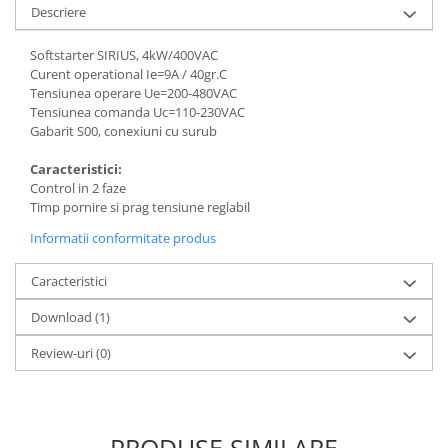
Descriere
Softstarter SIRIUS, 4kW/400VAC
Curent operational Ie=9A / 40gr.C
Tensiunea operare Ue=200-480VAC
Tensiunea comanda Uc=110-230VAC
Gabarit S00, conexiuni cu surub
Caracteristici:
Control in 2 faze
Timp pornire si prag tensiune reglabil
Informatii conformitate produs
Caracteristici
Download (1)
Review-uri
(0)
PRODUSE SIMILARE