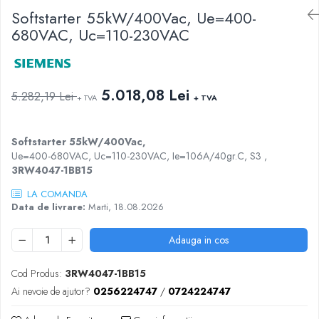
AFDD - Sigurante & dispozitive de
Softstarter 55kW/400Vac, Ue=400-
detectare
680VAC, Uc=110-230VAC
5.018,08 Lei
5.282,19 Lei
+ TVA
+ TVA
Softstarter 55kW/400Vac,
Ue=400-680VAC, Uc=110-230VAC, Ie=106A/40gr.C, S3 ,
3RW4047-1BB15
LA COMANDA
Data de livrare:
Marti, 18.08.2026
Adauga in cos
Cod Produs:
3RW4047-1BB15
Ai nevoie de ajutor?
0256224747
/
0724224747