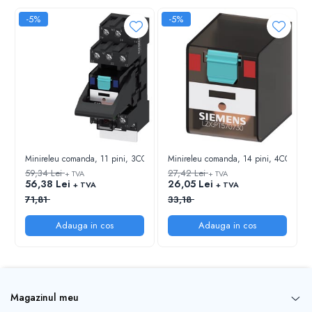
-5%
-5%
Minireleu comanda, 11 pini, 3CO, 10A, Ub=24VDC, cu soclu si LED
Minireleu comanda, 14 pini, 4CO, 6
59,34 Lei
27,42 Lei
+ TVA
+ TVA
56,38 Lei
26,05 Lei
+ TVA
+ TVA
71,81
33,18
Adauga in cos
Adauga in cos
Magazinul meu