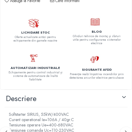
Adauga la Favorite
Cere informatii
BLOG
LICHIDARE STOC
Ghiduri tehnice de montaj și sfaturi
Oferte actualizate astăzi pentru
utile pentru configurarea sistemelor
echipamente din gamele noastre
electrice
AUTOMATIZARI INDUSTRIALE
SIGURANTE AFDD
Echipamente pentru control industrial și
Prevenție reală împotriva incendiilor prin
sisteme de automatizare de înaltă
detectarea arcurilor electrice periculoase
fiabilitate
Descriere
Softstarter SIRIUS, 55kW/400VAC
Curent operational Ie=106A / 40gr.C
Tensiunea operare Ue=400-680VAC
Tensiunea comanda Uc=110-230VAC