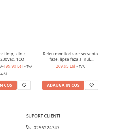
r timp, zilnic,
Releu monitorizare secventa
Contactor
 230Vac, 1CO
faze, lipsa faza si nul,
subtensiune si supratensiune,
199,90 Lei
269,95 Lei
13
VA
+ TVA
+ TVA
3x400/230VAC, 1CO, HRN-54N
54,61
N COS
ADAUGA IN COS
ADAUG
SUPORT CLIENTI
0256224747