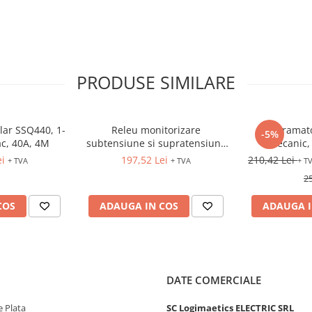
PRODUSE SIMILARE
ar SSQ440, 1-
Releu monitorizare
Programato
-5%
ac, 40A, 4M
subtensiune si supratensiune
mecanic,
monofazica, 83...276VAC, 1CO,
ei
197,52 Lei
210,42 Lei
+ TVA
+ TVA
+ T
HRN-31
2
COS
ADAUGA IN COS
ADAUGA I
DATE COMERCIALE
 Plata
SC Logimaetics ELECTRIC SRL