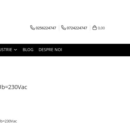
0256224747
0724224747
0,00
USTRIE
BLOG
DESPRE NOI
 Ub=230Vac
 Ub=230Vac