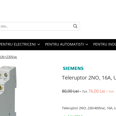
PENTRU ELECTRICENI
PENTRU AUTOMATISTI
PENTRU IND
, Ub=230Vac
Teleruptor 2NO, 16A,
80,00 Lei
76,00 Lei
+ TVA
+ TVA
Teleruptor 2NO, 230/400Vac, 16A,