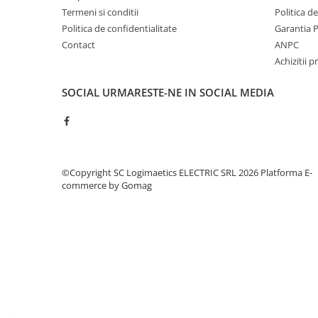
Controlere pentru automatizari
Termeni si conditii
Politica d
Switch-uri si comunicatii
Politica de confidentialitate
Garantia 
Contact
ANPC
Convertizoare frecvenţă
Achizitii p
Invertoare (Convertizoare)
Accesorii convertizoare frecventa
SOCIAL
URMARESTE-NE IN SOCIAL MEDIA
Senzori
Cabluri senzori
Senzori inductivi
©Copyright SC Logimaetics ELECTRIC SRL 2026
Platforma E-
Senzori optici
commerce by Gomag
Senzori presiune
Senzori temperatura
Întrerupt. autom. compacte
max.1600A
Intreruptoare automate compacte
Accesorii intreruptoare compacte
Protectii cu fuzibili