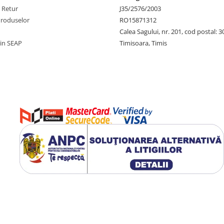
e Retur
J35/2576/2003
Produselor
RO15871312
Calea Sagului, nr. 201, cod postal: 
rin SEAP
Timisoara, Timis