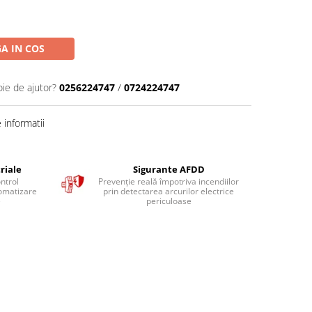
A IN COS
oie de ajutor?
0256224747
/
0724224747
informatii
riale
Sigurante AFDD
ntrol
Prevenție reală împotriva incendiilor
tomatizare
prin detectarea arcurilor electrice
e
periculoase