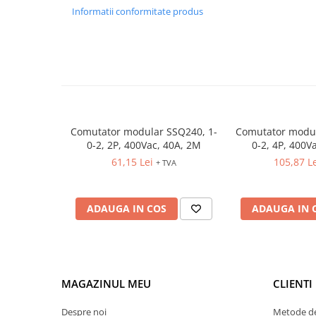
Relee de suprasarcina
Informatii conformitate produs
Accesorii contactoare si protectii
motor
Soft startere, relee
Soft startere
Relee comanda
Relee monitorizare
Comutator modular SSQ240, 1-
Comutator modul
0-2, 2P, 400Vac, 40A, 2M
0-2, 4P, 400V
Relee siguranta
61,15 Lei
105,87 L
+ TVA
Relee statice
Relee timp
ADAUGA IN COS
ADAUGA IN 
Automatizări industriale
Automate programabile (PLC)
Relee inteligente (LOGO)
Panouri operatoare (HMI)
MAGAZINUL MEU
CLIENTI
Surse de tensiune
Despre noi
Metode de