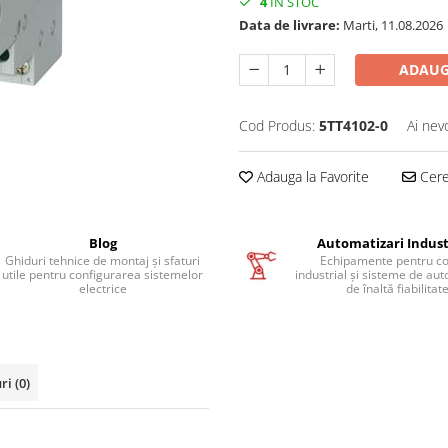
4
IN STOC
Data de livrare:
Marti, 11.08.2026
ADAUG
Cod Produs:
5TT4102-0
Ai nev
Adauga la Favorite
Cere 
Blog
Automatizari Indust
Ghiduri tehnice de montaj și sfaturi
Echipamente pentru co
utile pentru configurarea sistemelor
industrial și sisteme de au
electrice
de înaltă fiabilitat
uri
(0)