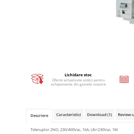
Busbar si pieptene sigurante
AFDD - Sigurante & dispozitive de
detectare
Protectii diferentiale
Protectii diferentiale RCCB
Diferential RCCB tip A
Diferential RCCB tip AC
Protectii diferentiale RCBO
Diferential RCBO curba B tip A
Lichidare stoc
Diferential RCBO curba C tip A
Oferte actualizate astăzi pentru
echipamente din gamele noastre
Diferential RCBO curba B tip AC
Diferential RCBO curba C tip AC
Aparataj modular divers
Contactoare, prot.motor
Caracteristici
Download (1)
Review-
Descriere
Contactoare
Protectii motor
Teleruptor 2NO, 230/400Vac, 16A, Ub=230Vac, 1M