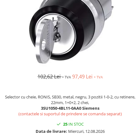
Busbar si pieptene sigurante
AFDD - Sigurante & dispozitive de
detectare
Protectii diferentiale
Protectii diferentiale RCCB
Diferential RCCB tip A
Diferential RCCB tip AC
Protectii diferentiale RCBO
Diferential RCBO curba B tip A
102,62 Lei
97,49 Lei
+ TVA
+ TVA
Diferential RCBO curba C tip A
Diferential RCBO curba B tip AC
Selector cu cheie, RONIS, SB30, metal, negru, 3 pozitii 1-0-2, cu retinere,
Diferential RCBO curba C tip AC
22mm, 1+0+2, 2 chei,
Aparataj modular divers
3SU1050-4BL11-0AA0 Siemens
(contactele si suportul de prindere se comanda separat)
Contactoare, prot.motor
Contactoare
25
IN STOC
Data de livrare:
Miercuri, 12.08.2026
Protectii motor