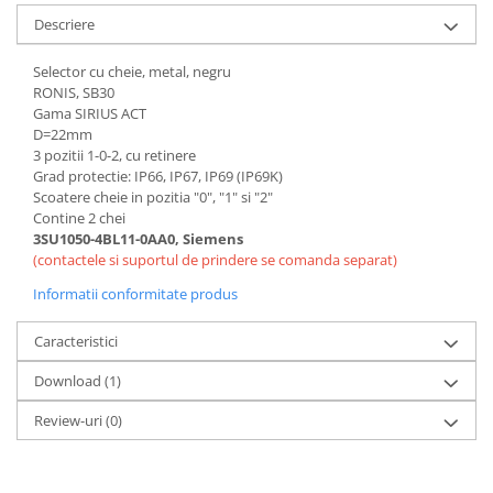
Controlere pentru automatizari
Descriere
Switch-uri si comunicatii
Selector cu cheie, metal, negru
Convertizoare frecvenţă
RONIS, SB30
Invertoare (Convertizoare)
Gama SIRIUS ACT
D=22mm
Accesorii convertizoare frecventa
3 pozitii 1-0-2, cu retinere
Senzori
Grad protectie: IP66, IP67, IP69 (IP69K)
Scoatere cheie in pozitia "0", "1" si "2"
Cabluri senzori
Contine 2 chei
Senzori inductivi
3SU1050-4BL11-0AA0, Siemens
(contactele si suportul de prindere se comanda separat)
Senzori optici
Informatii conformitate produs
Senzori presiune
Senzori temperatura
Caracteristici
Întrerupt. autom. compacte
Download (1)
max.1600A
Review-uri
(0)
Intreruptoare automate compacte
Accesorii intreruptoare compacte
Protectii cu fuzibili