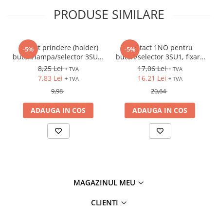
PRODUSE SIMILARE
Fuzibili tip CH
Fuzibili tip D
Fuzibili tip D0
Suport prindere (holder)
Contact 1NO pentru
-5%
-5%
Fuzibili tip MPR
buton/lampa/selector 3SU1,
buton/selector 3SU1, fixare
plastic, 3 module
frontala
8,25 Lei
17,06 Lei
+ TVA
+ TVA
Separatoare si socluri fuzibili
7,83 Lei
16,21 Lei
+ TVA
+ TVA
Comutatoare, Cleme
9,98
20,64
Comutatoare siguranta
ADAUGA IN COS
ADAUGA IN COS
Cleme
Limitatoare pozitie mecanice
Distribuitoare
Butoane si lampi
Butoane
MAGAZINUL MEU
Lampi
CLIENTI
Selectoare
Ciuperci emergenta,