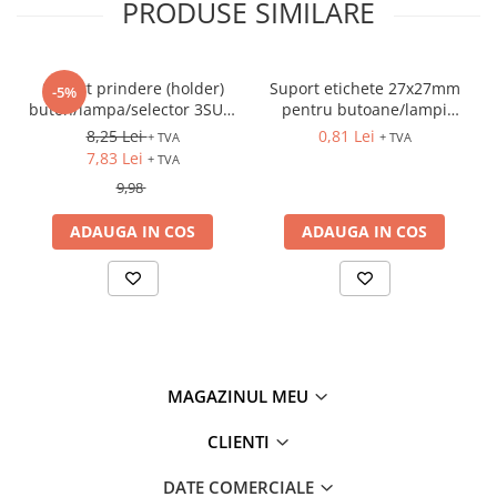
PRODUSE SIMILARE
Fuzibili tip CH
Fuzibili tip D
Suport prindere (holder)
Suport etichete 27x27mm
-5%
Fuzibili tip D0
buton/lampa/selector 3SU1,
pentru butoane/lampi
Fuzibili tip MPR
plastic, 3 module
D=22mm
8,25 Lei
0,81 Lei
+ TVA
+ TVA
7,83 Lei
+ TVA
Separatoare si socluri fuzibili
9,98
Comutatoare, Cleme
Comutatoare siguranta
ADAUGA IN COS
ADAUGA IN COS
Cleme
Limitatoare pozitie mecanice
Distribuitoare
Butoane si lampi
Butoane
MAGAZINUL MEU
Lampi
CLIENTI
Selectoare
DATE COMERCIALE
Ciuperci emergenta,