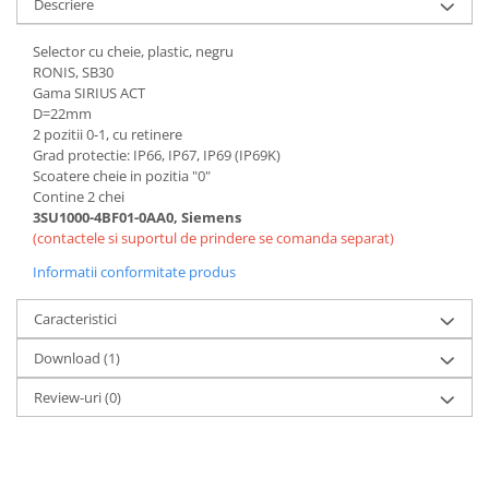
Descriere
Controlere pentru automatizari
Switch-uri si comunicatii
Selector cu cheie, plastic, negru
RONIS, SB30
Convertizoare frecvenţă
Gama SIRIUS ACT
Invertoare (Convertizoare)
D=22mm
2 pozitii 0-1, cu retinere
Accesorii convertizoare frecventa
Grad protectie: IP66, IP67, IP69 (IP69K)
Senzori
Scoatere cheie in pozitia "0"
Contine 2 chei
Cabluri senzori
3SU1000-4BF01-0AA0, Siemens
Senzori inductivi
(contactele si suportul de prindere se comanda separat)
Senzori optici
Informatii conformitate produs
Senzori presiune
Caracteristici
Senzori temperatura
Download (1)
Întrerupt. autom. compacte
max.1600A
Review-uri
(0)
Intreruptoare automate compacte
Accesorii intreruptoare compacte
Protectii cu fuzibili