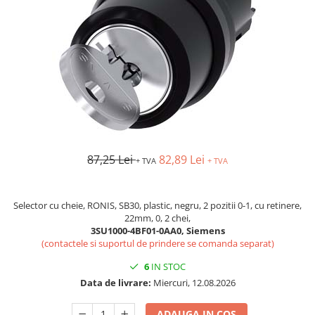
Busbar si pieptene sigurante
AFDD - Sigurante & dispozitive de
detectare
Protectii diferentiale
Protectii diferentiale RCCB
Diferential RCCB tip A
Diferential RCCB tip AC
Protectii diferentiale RCBO
87,25 Lei
82,89 Lei
+ TVA
+ TVA
Diferential RCBO curba B tip A
Diferential RCBO curba C tip A
Diferential RCBO curba B tip AC
Selector cu cheie, RONIS, SB30, plastic, negru, 2 pozitii 0-1, cu retinere,
22mm, 0, 2 chei,
Diferential RCBO curba C tip AC
3SU1000-4BF01-0AA0, Siemens
Aparataj modular divers
(contactele si suportul de prindere se comanda separat)
Contactoare, prot.motor
6
IN STOC
Contactoare
Data de livrare:
Miercuri, 12.08.2026
Protectii motor
ADAUGA IN COS