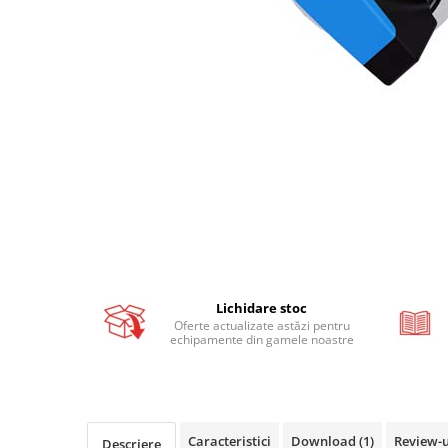
Busbar si pieptene sigurante
AFDD - Sigurante & dispozitive de
detectare
Protectii diferentiale
Protectii diferentiale RCCB
Diferential RCCB tip A
Diferential RCCB tip AC
Protectii diferentiale RCBO
Diferential RCBO curba B tip A
Diferential RCBO curba C tip A
Diferential RCBO curba B tip AC
Lichidare stoc
Diferential RCBO curba C tip AC
Oferte actualizate astăzi pentru
echipamente din gamele noastre
Aparataj modular divers
Contactoare, prot.motor
Contactoare
Protectii motor
Caracteristici
Download (1)
Review-
Descriere