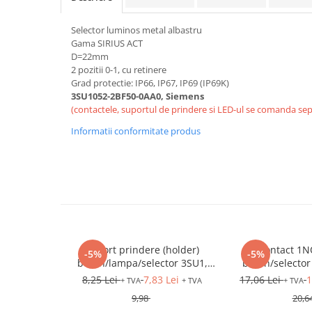
Relee de suprasarcina
Accesorii contactoare si protectii
Selector luminos metal albastru
motor
Gama SIRIUS ACT
D=22mm
Soft startere, relee
2 pozitii 0-1, cu retinere
Soft startere
Grad protectie: IP66, IP67, IP69 (IP69K)
3SU1052-2BF50-0AA0, Siemens
Relee comanda
(contactele, suportul de prindere si LED-ul se comanda sep
Relee monitorizare
Informatii conformitate produs
Relee siguranta
Relee statice
Relee timp
Automatizări industriale
Automate programabile (PLC)
Suport prindere (holder)
Contact 1N
Relee inteligente (LOGO)
-5%
-5%
buton/lampa/selector 3SU1,
buton/selector
Panouri operatoare (HMI)
plastic, 3 module
front
8,25 Lei
7,83 Lei
17,06 Lei
1
+ TVA
+ TVA
+ TVA
Surse de tensiune
9,98
20,6