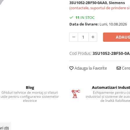
3SU1052-2BF50-0AA0, Siemens
(contactele, suportul de prindere s
11
IN STOC
Data de livrare:
Luni, 10.08.2026
ADAUG
Cod Produs:
3SU1052-2BF50-0
Adauga la Favorite
Cere 
Blog
Automatizari Indust
Ghiduri tehnice de montaj și sfaturi
Echipamente pentru co
utile pentru configurarea sistemelor
industrial și sisteme de au
electrice
de înaltă fiabilitat
uri
(0)