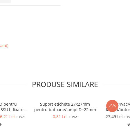
arat)
PRODUSE SIMILARE
O pentru
Suport etichete 27x27mm
LED 24Vac/d
-5%
 3SU1, fixare
pentru butoane/lampi D=22mm
lampa/buton
ala
fixar
6,21 Lei
0,81 Lei
27,49 Lei
+ TVA
+ TVA
+ T
4
3