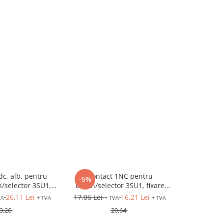
c, alb, pentru
Contact 1NC pentru
Selector l
-5%
-5%
/selector 3SU1,
buton/selector 3SU1, fixare
pozitii 1-0
e frontala
frontala
26,11 Lei
17,06 Lei
16,21 Lei
36,02 Lei
VA
+ TVA
+ TVA
+ TVA
3,26
20,64