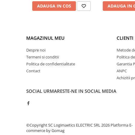
Controlere pentru automatizari
ADAUGA IN COS
ADAUGA IN 
Switch-uri si comunicatii
Convertizoare frecvenţă
Invertoare (Convertizoare)
Accesorii convertizoare frecventa
MAGAZINUL MEU
CLIENTI
Senzori
Despre noi
Metode de
Cabluri senzori
Termeni si conditii
Politica d
Politica de confidentialitate
Garantia 
Senzori inductivi
Contact
ANPC
Senzori optici
Achizitii p
Senzori presiune
SOCIAL
URMARESTE-NE IN SOCIAL MEDIA
Senzori temperatura
Întrerupt. autom. compacte
max.1600A
Intreruptoare automate compacte
Accesorii intreruptoare compacte
©Copyright SC Logimaetics ELECTRIC SRL 2026
Platforma E-
commerce by Gomag
Protectii cu fuzibili