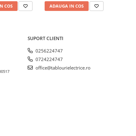
N COS
ADAUGA IN COS
ADAUG
SUPORT CLIENTI
0256224747
0724224747
office@tablourielectrice.ro
300517