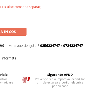
i LED-ul se comanda separat)
A IN COS
AA0
Ai nevoie de ajutor?
0256224747
/
0724224747
informatii
riale
Sigurante AFDD
ntrol
Prevenție reală împotriva incendiilor
tomatizare
prin detectarea arcurilor electrice
e
periculoase