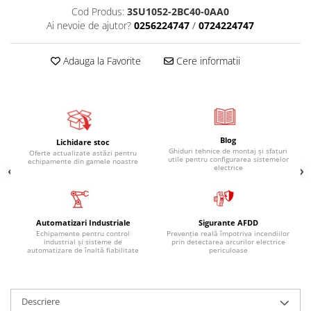
Cod Produs:
3SU1052-2BC40-0AA0
Ai nevoie de ajutor?
0256224747
/
0724224747
Adauga la Favorite
Cere informatii
Blog
Lichidare stoc
Ghiduri tehnice de montaj și sfaturi
Oferte actualizate astăzi pentru
utile pentru configurarea sistemelor
echipamente din gamele noastre
electrice
Automatizari Industriale
Sigurante AFDD
Echipamente pentru control
Prevenție reală împotriva incendiilor
industrial și sisteme de
prin detectarea arcurilor electrice
automatizare de înaltă fiabilitate
periculoase
Descriere