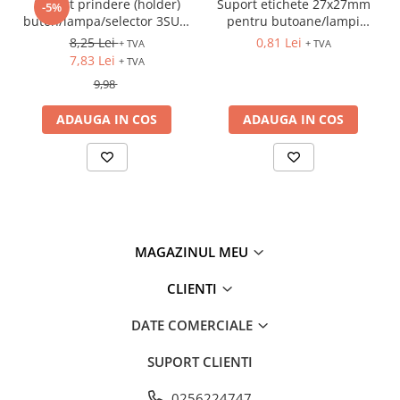
Suport prindere (holder)
Suport etichete 27x27mm
-5%
buton/lampa/selector 3SU1,
pentru butoane/lampi
plastic, 3 module
D=22mm
8,25 Lei
0,81 Lei
+ TVA
+ TVA
7,83 Lei
+ TVA
9,98
ADAUGA IN COS
ADAUGA IN COS
MAGAZINUL MEU
CLIENTI
DATE COMERCIALE
SUPORT CLIENTI
0256224747