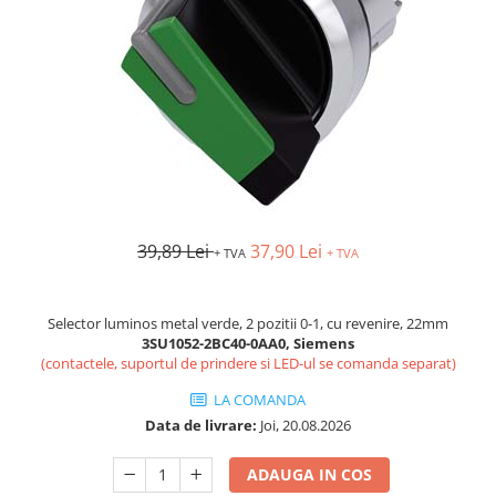
AFDD - Sigurante & dispozitive de
detectare
39,89 Lei
37,90 Lei
+ TVA
+ TVA
Selector luminos metal verde, 2 pozitii 0-1, cu revenire, 22mm
3SU1052-2BC40-0AA0, Siemens
(contactele, suportul de prindere si LED-ul se comanda separat)
LA COMANDA
Data de livrare:
Joi, 20.08.2026
ADAUGA IN COS