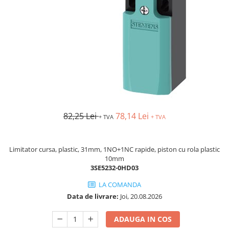
Busbar si pieptene sigurante
AFDD - Sigurante & dispozitive de
detectare
Protectii diferentiale
Protectii diferentiale RCCB
Diferential RCCB tip A
Diferential RCCB tip AC
Protectii diferentiale RCBO
82,25 Lei
78,14 Lei
+ TVA
+ TVA
Diferential RCBO curba B tip A
Diferential RCBO curba C tip A
Diferential RCBO curba B tip AC
Limitator cursa, plastic, 31mm, 1NO+1NC rapide, piston cu rola plastic
10mm
Diferential RCBO curba C tip AC
3SE5232-0HD03
Aparataj modular divers
LA COMANDA
Contactoare, prot.motor
Data de livrare:
Joi, 20.08.2026
Contactoare
Protectii motor
ADAUGA IN COS