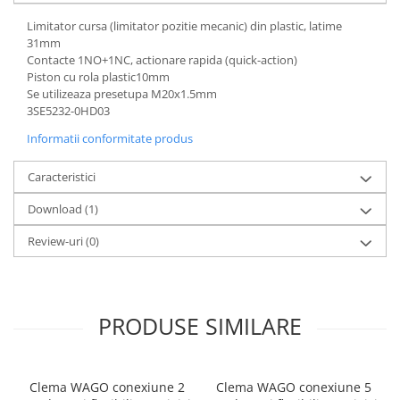
Controlere pentru automatizari
Limitator cursa (limitator pozitie mecanic) din plastic, latime
Switch-uri si comunicatii
31mm
Contacte 1NO+1NC, actionare rapida (quick-action)
Convertizoare frecvenţă
Piston cu rola plastic10mm
Invertoare (Convertizoare)
Se utilizeaza presetupa M20x1.5mm
3SE5232-0HD03
Accesorii convertizoare frecventa
Informatii conformitate produs
Senzori
Cabluri senzori
Caracteristici
Senzori inductivi
Download (1)
Senzori optici
Review-uri
(0)
Senzori presiune
Senzori temperatura
Întrerupt. autom. compacte
max.1600A
PRODUSE SIMILARE
Intreruptoare automate compacte
Accesorii intreruptoare compacte
Clema WAGO conexiune 2
Clema WAGO conexiune 5
Protectii cu fuzibili