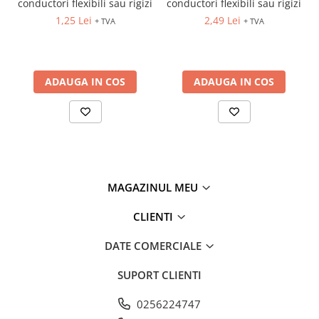
conductori flexibili sau rigizi
conductori flexibili sau rigizi
Fuzibili tip CH
1,25 Lei
2,49 Lei
+ TVA
+ TVA
Fuzibili tip D
Fuzibili tip D0
ADAUGA IN COS
ADAUGA IN COS
Fuzibili tip MPR
Separatoare si socluri fuzibili
Comutatoare, Cleme
Comutatoare siguranta
Cleme
MAGAZINUL MEU
Limitatoare pozitie mecanice
Distribuitoare
CLIENTI
Butoane si lampi
DATE COMERCIALE
Butoane
Lampi
SUPORT CLIENTI
Selectoare
0256224747
Ciuperci emergenta,