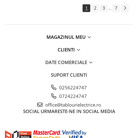
Potentiometre, Butoane diverse
1
2
3
7
...
Accesorii butoane lampi
Diverse pt. instalatii si tablouri
electrice
MAGAZINUL MEU
Cofrete si Tablouri electrice
Componente pentru tablouri
CLIENTI
electrice
DATE COMERCIALE
Stechere si Prize industriale
Ultraterminale (prize,
SUPORT CLIENTI
intrerupatoare)
0256224747
Siemens ST (incastrat)
0724224747
Siemens PT (aparent)
office@tablourielectrice.ro
Doze aparat
SOCIAL
URMARESTE-NE IN SOCIAL MEDIA
Protecţie trăsnet-supratensiuni
Protectii supratensiuni
Sisteme de paratrasnet