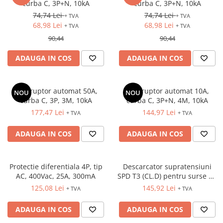
curba C, 3P+N, 10kA
curba C, 3P+N, 10kA
Fuzibili tip CH
74,74 Lei
74,74 Lei
+ TVA
+ TVA
68,98 Lei
68,98 Lei
Fuzibili tip D
+ TVA
+ TVA
90,44
90,44
Fuzibili tip D0
Fuzibili tip MPR
ADAUGA IN COS
ADAUGA IN COS
Separatoare si socluri fuzibili
Comutatoare, Cleme
Intreruptor automat 50A,
Intreruptor automat 10A,
NOU
NOU
curba C, 3P, 3M, 10kA
curba C, 3P+N, 4M, 10kA
Comutatoare siguranta
177,47 Lei
144,97 Lei
+ TVA
+ TVA
Cleme
Limitatoare pozitie mecanice
ADAUGA IN COS
ADAUGA IN COS
Distribuitoare
Butoane si lampi
Protectie diferentiala 4P, tip
Descarcator supratensiuni
Butoane
AC, 400Vac, 25A, 300mA
SPD T3 (CL.D) pentru surse de
joasă tensiune
125,08 Lei
145,92 Lei
+ TVA
+ TVA
Lampi
Selectoare
ADAUGA IN COS
ADAUGA IN COS
Ciuperci emergenta,