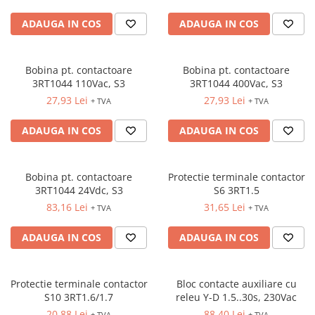
Relee de suprasarcina
ADAUGA IN COS
ADAUGA IN COS
Accesorii contactoare si protectii
motor
Soft startere, relee
Bobina pt. contactoare
Bobina pt. contactoare
Soft startere
3RT1044 110Vac, S3
3RT1044 400Vac, S3
27,93 Lei
27,93 Lei
+ TVA
+ TVA
Relee comanda
Relee monitorizare
ADAUGA IN COS
ADAUGA IN COS
Relee siguranta
Relee statice
Bobina pt. contactoare
Protectie terminale contactor
3RT1044 24Vdc, S3
S6 3RT1.5
Relee timp
83,16 Lei
31,65 Lei
+ TVA
+ TVA
Automatizări industriale
Automate programabile (PLC)
ADAUGA IN COS
ADAUGA IN COS
Relee inteligente (LOGO)
Panouri operatoare (HMI)
Protectie terminale contactor
Bloc contacte auxiliare cu
Surse de tensiune
S10 3RT1.6/1.7
releu Y-D 1.5..30s, 230Vac
20,88 Lei
88,40 Lei
+ TVA
+ TVA