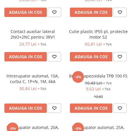
Controlere pentru automatizari
Switch-uri si comunicatii
ADAUGA IN COS
ADAUGA IN COS
Convertizoare frecvenţă
Invertoare (Convertizoare)
Contact auxiliar lateral
Cutie plastic IP55 pt. protectie
Accesorii convertizoare frecventa
2NO+2NC pentru 3RV1
motor S2
24,77 Lei
65,81 Lei
+ TVA
+ TVA
Senzori
Cabluri senzori
ADAUGA IN COS
ADAUGA IN COS
Senzori inductivi
Senzori optici
Intrerupator automat, 10A,
Brida trapezoidala TPB 100 FS
-8%
Senzori presiune
curba C, 1P+N, 1M, 6kA
10,43 Lei
+ TVA
30,84 Lei
9,63 Lei
Senzori temperatura
+ TVA
+ TVA
12,62
Întrerupt. autom. compacte
max.1600A
ADAUGA IN COS
ADAUGA IN COS
Intreruptoare automate compacte
Accesorii intreruptoare compacte
Intrerupator automat, 20A,
Intrerupator automat, 25A,
-8%
-8%
Protectii cu fuzibili