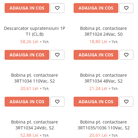
Busbar si pieptene sigurante
ADAUGA IN COS
ADAUGA IN COS
AFDD - Sigurante & dispozitive de
detectare
Descarcator supratensiuni 1P
Bobina pt. contactoare
Protectii diferentiale
T1 (CL.B)
3RT1024 24Vac, S0
Protectii diferentiale RCCB
58,26 Lei
18,80 Lei
+ TVA
+ TVA
Diferential RCCB tip A
ADAUGA IN COS
ADAUGA IN COS
Diferential RCCB tip AC
Protectii diferentiale RCBO
Diferential RCBO curba B tip A
Bobina pt. contactoare
Bobina pt. contactoare
3RT1034 110Vac, S2
3RT1034 48Vac, S2
Diferential RCBO curba C tip A
20,61 Lei
21,24 Lei
+ TVA
+ TVA
Diferential RCBO curba B tip AC
Diferential RCBO curba C tip AC
ADAUGA IN COS
ADAUGA IN COS
Aparataj modular divers
Contactoare, prot.motor
Contactoare
Bobina pt. contactoare
Bobina pt. contactoare
3RT1034 24Vdc, S2
3RT1035/1036 110Vac, S2
Protectii motor
52,88 Lei
20,61 Lei
+ TVA
+ TVA