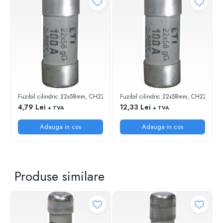
Fuzibil cilindric 22x58mm, CH22x58 gG 16A/690V
Fuzibil cilindric 22x58mm, CH22x58
4,79 Lei
12,33 Lei
+ TVA
+ TVA
Adauga in cos
Adauga in cos
Produse similare