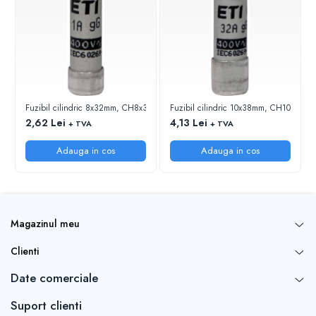
Fuzibil cilindric 8x32mm, CH8x32 gG 0.5A/400V
Fuzibil cilindric 10x38mm, CH10x38 
2,62 Lei
4,13 Lei
+ TVA
+ TVA
Adauga in cos
Adauga in cos
Magazinul meu
Clienti
Date comerciale
Suport clienti