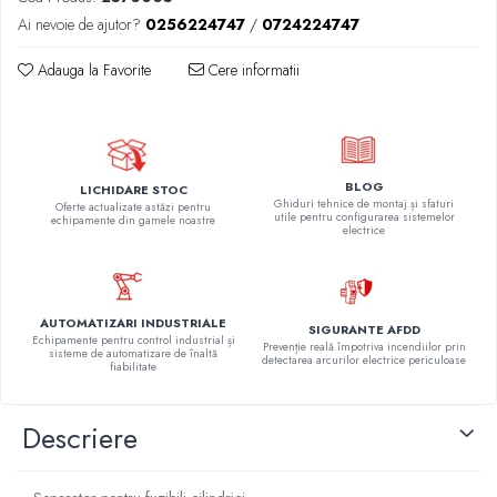
Ai nevoie de ajutor?
0256224747
/
0724224747
Adauga la Favorite
Cere informatii
BLOG
LICHIDARE STOC
Ghiduri tehnice de montaj și sfaturi
Oferte actualizate astăzi pentru
utile pentru configurarea sistemelor
echipamente din gamele noastre
electrice
AUTOMATIZARI INDUSTRIALE
SIGURANTE AFDD
Echipamente pentru control industrial și
Prevenție reală împotriva incendiilor prin
sisteme de automatizare de înaltă
detectarea arcurilor electrice periculoase
fiabilitate
Descriere