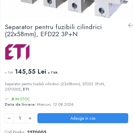
AFDD - Sigurante & dispozitive de
detectare
Separator pentru fuzibili cilindrici
(22x58mm), EFD22 3P+N
145,55 Lei
+ TVA
+ TVA
Separator pentru fuzibili cilindrici (22x58mm), EFD22 3P+N,
2570005
, ETI
3
IN STOC
Data de livrare:
Miercuri, 12.08.2026
Adauga in cos
Cod Produs:
2570005