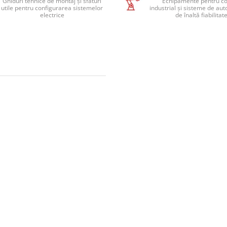
Ghiduri tehnice de montaj și sfaturi
Echipamente pentru co
utile pentru configurarea sistemelor
industrial și sisteme de au
electrice
de înaltă fiabilitat