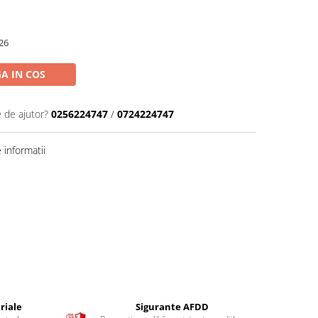
26
A IN COS
e de ajutor?
0256224747
/
0724224747
informatii
riale
Sigurante AFDD