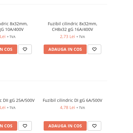
indric 8x32mm,
Fuzibil cilindric 8x32mm,
Fuzibil 
gG 10A/400V
CH8x32 gG 16A/400V
CH8x3
Lei
2,73 Lei
2
+ TVA
+ TVA
N COS
ADAUGA IN COS
ADAUG
ric DII gG 25A/500V
Fuzibil cilindric DI gG 6A/500V
Fuzibil 
CH14x
Lei
4,78 Lei
+ TVA
+ TVA
6
N COS
ADAUGA IN COS
ADAUG