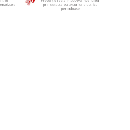
ntrol
Prevenție reală împotriva incendiilor
tomatizare
prin detectarea arcurilor electrice
e
periculoase