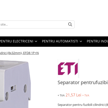
PENTRU ELECTRICENI
PENTRU AUTOMATISTI
PENTRU IND
lindrici (8x32mm), EFD8 1P+N
Separator pentrufuzibi
21,57 Lei
+ TVA
+ TVA
Separator pentru fuzibili cilindric