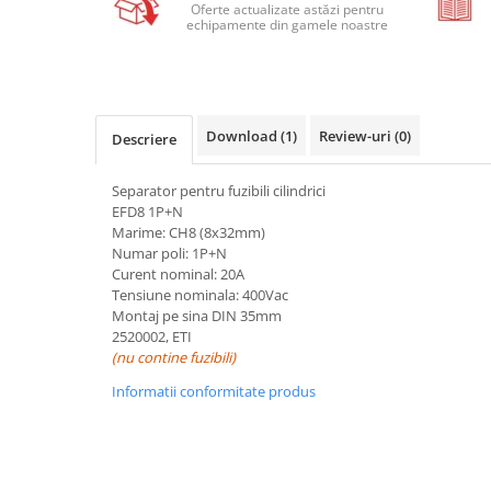
Relee de suprasarcina
Oferte actualizate astăzi pentru
echipamente din gamele noastre
Accesorii contactoare si protectii
motor
Soft startere, relee
Soft startere
Download (1)
Review-uri
(0)
Descriere
Relee comanda
Separator pentru fuzibili cilindrici
Relee monitorizare
EFD8 1P+N
Relee siguranta
Marime: CH8 (8x32mm)
Numar poli: 1P+N
Relee statice
Curent nominal: 20A
Tensiune nominala: 400Vac
Relee timp
Montaj pe sina DIN 35mm
Automatizări industriale
2520002, ETI
(nu contine fuzibili)
Automate programabile (PLC)
Informatii conformitate produs
Relee inteligente (LOGO)
Panouri operatoare (HMI)
Surse de tensiune