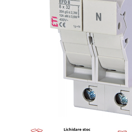
Busbar si pieptene sigurante
AFDD - Sigurante & dispozitive de
detectare
Protectii diferentiale
Protectii diferentiale RCCB
Diferential RCCB tip A
Diferential RCCB tip AC
Protectii diferentiale RCBO
Diferential RCBO curba B tip A
Diferential RCBO curba C tip A
Diferential RCBO curba B tip AC
Diferential RCBO curba C tip AC
Aparataj modular divers
Contactoare, prot.motor
Contactoare
Protectii motor
Lichidare stoc