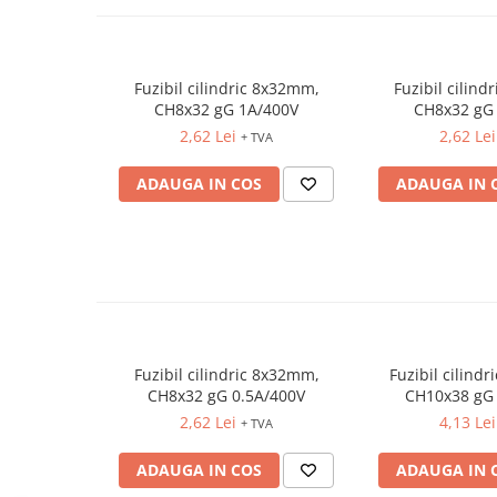
Controlere pentru automatizari
Switch-uri si comunicatii
Convertizoare frecvenţă
Fuzibil cilindric 8x32mm,
Fuzibil cilin
Invertoare (Convertizoare)
CH8x32 gG 1A/400V
CH8x32 gG
2,62 Lei
2,62 Lei
Accesorii convertizoare frecventa
+ TVA
Senzori
ADAUGA IN COS
ADAUGA IN 
Cabluri senzori
Senzori inductivi
Senzori optici
Senzori presiune
Senzori temperatura
Întrerupt. autom. compacte
Fuzibil cilindric 8x32mm,
Fuzibil cilind
max.1600A
CH8x32 gG 0.5A/400V
CH10x38 gG
2,62 Lei
4,13 Lei
Intreruptoare automate compacte
+ TVA
Accesorii intreruptoare compacte
ADAUGA IN COS
ADAUGA IN 
Protectii cu fuzibili