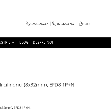
0256224747
0724224747
0,00
USTRIE
BLOG
DESPRE NOI
li cilindrici (8x32mm), EFD8 1P+N
i (8x32mm), EFD8 1P+N,