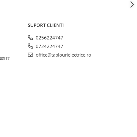
SUPORT CLIENTI
0256224747
0724224747
office@tablourielectrice.ro
300517