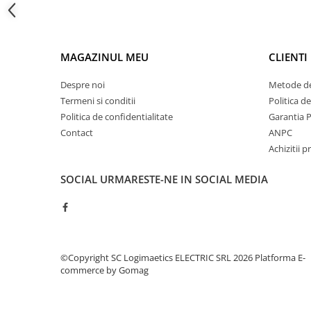
Fuzibili tip CH
Fuzibili tip D
MAGAZINUL MEU
CLIENTI
Fuzibili tip D0
Fuzibili tip MPR
Despre noi
Metode de
Termeni si conditii
Politica d
Separatoare si socluri fuzibili
Politica de confidentialitate
Garantia 
Comutatoare, Cleme
Contact
ANPC
Comutatoare siguranta
Achizitii p
Cleme
SOCIAL
URMARESTE-NE IN SOCIAL MEDIA
Limitatoare pozitie mecanice
Distribuitoare
Butoane si lampi
Butoane
©Copyright SC Logimaetics ELECTRIC SRL 2026
Platforma E-
Lampi
commerce by Gomag
Selectoare
Ciuperci emergenta,