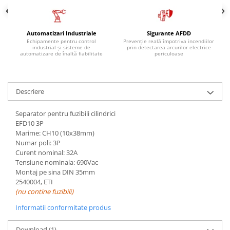
Automatizari Industriale
Sigurante AFDD
Echipamente pentru control
Prevenție reală împotriva incendiilor
industrial și sisteme de
prin detectarea arcurilor electrice
automatizare de înaltă fiabilitate
periculoase
Descriere
Separator pentru fuzibili cilindrici
EFD10 3P
Marime: CH10 (10x38mm)
Numar poli: 3P
Curent nominal: 32A
Tensiune nominala: 690Vac
Montaj pe sina DIN 35mm
2540004, ETI
(nu contine fuzibili)
Informatii conformitate produs
Download (1)