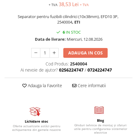
38,53 Lei
+ TVA
+ TVA
Separator pentru fuzibili cilindrici (10x38mm), EFD10 3P,
2540004
, ETI
6
IN STOC
Data de livrare:
Miercuri, 12.08.2026
ADAUGA IN COS
Cod Produs:
2540004
Ai nevoie de ajutor?
0256224747
/
0724224747
Adauga la Favorite
Cere informatii
Blog
Lichidare stoc
Ghiduri tehnice de montaj și sfaturi
Oferte actualizate astăzi pentru
utile pentru configurarea sistemelor
echipamente din gamele noastre
electrice