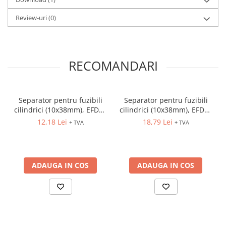
Review-uri
(0)
RECOMANDARI
Separator pentru fuzibili
Separator pentru fuzibili
cilindrici (10x38mm), EFD10
cilindrici (10x38mm), EFD10
1P
1P+N
12,18 Lei
18,79 Lei
+ TVA
+ TVA
ADAUGA IN COS
ADAUGA IN COS