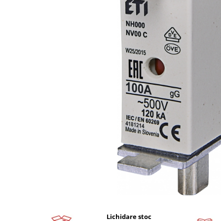
Busbar si pieptene sigurante
AFDD - Sigurante & dispozitive de
detectare
Protectii diferentiale
Protectii diferentiale RCCB
Diferential RCCB tip A
Diferential RCCB tip AC
Protectii diferentiale RCBO
Diferential RCBO curba B tip A
Diferential RCBO curba C tip A
Diferential RCBO curba B tip AC
Diferential RCBO curba C tip AC
Aparataj modular divers
Contactoare, prot.motor
Contactoare
Protectii motor
Lichidare stoc