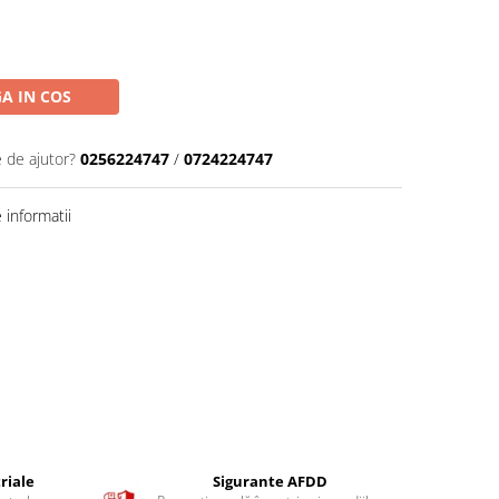
A IN COS
e de ajutor?
0256224747
/
0724224747
informatii
riale
Sigurante AFDD