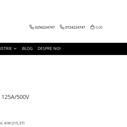
0256224747
0724224747
0,00
USTRIE
BLOG
DESPRE NOI
G 125A/500V
V, 4181215, ETI