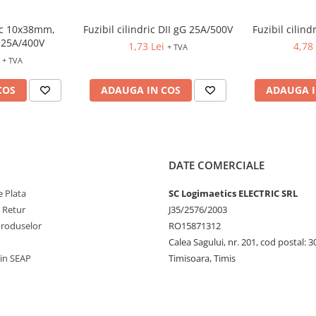
ric 10x38mm,
Fuzibil cilindric DII gG 25A/500V
Fuzibil cilin
 25A/400V
1,73 Lei
4,78 
+ TVA
+ TVA
COS
ADAUGA IN COS
ADAUGA I
DATE COMERCIALE
 Plata
SC Logimaetics ELECTRIC SRL
e Retur
J35/2576/2003
Produselor
RO15871312
Calea Sagului, nr. 201, cod postal: 
rin SEAP
Timisoara, Timis