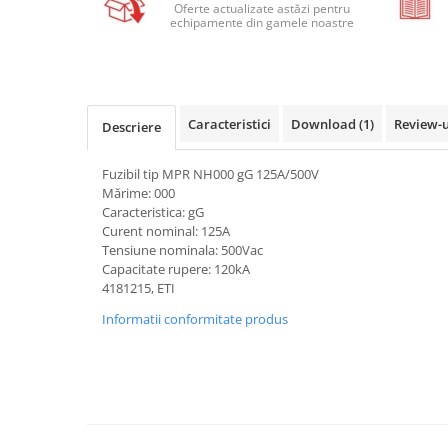
Relee de suprasarcina
Oferte actualizate astăzi pentru
echipamente din gamele noastre
Accesorii contactoare si protectii
motor
Soft startere, relee
Soft startere
Caracteristici
Download (1)
Review-
Descriere
Relee comanda
Fuzibil tip MPR NH000 gG 125A/500V
Relee monitorizare
Mărime: 000
Relee siguranta
Caracteristica: gG
Curent nominal: 125A
Relee statice
Tensiune nominala: 500Vac
Capacitate rupere: 120kA
Relee timp
4181215, ETI
Automatizări industriale
Informatii conformitate produs
Automate programabile (PLC)
Relee inteligente (LOGO)
Panouri operatoare (HMI)
Surse de tensiune