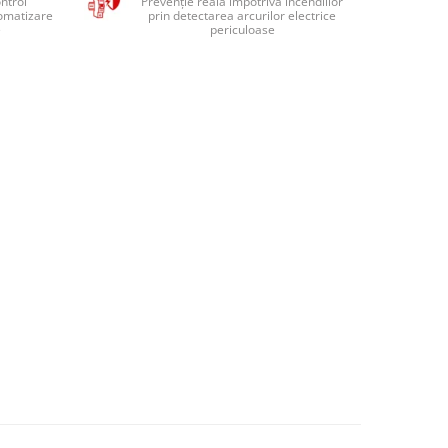
ntrol
Prevenție reală împotriva incendiilor
tomatizare
prin detectarea arcurilor electrice
e
periculoase