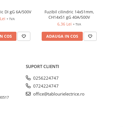
dric DI gG 6A/500V
Fuzibil cilindric 14x51mm,
Fuzibil cil
CH14x51 gG 40A/500V
Lei
1
+ TVA
6,36 Lei
+ TVA
N COS
ADAUGA IN COS
ADAUG
SUPORT CLIENTI
0256224747
0724224747
office@tablourielectrice.ro
300517