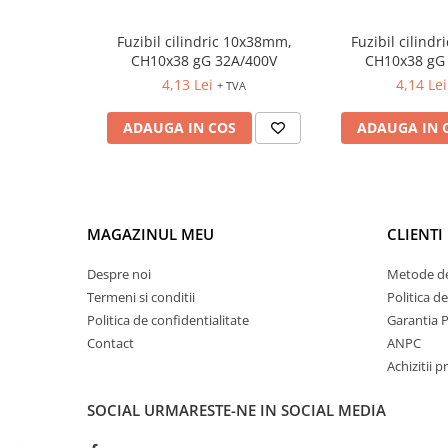
Controlere pentru automatizari
Switch-uri si comunicatii
Fuzibil cilindric 10x38mm,
Fuzibil cilind
CH10x38 gG 32A/400V
CH10x38 gG
Convertizoare frecvenţă
4,13 Lei
4,14 Lei
+ TVA
Invertoare (Convertizoare)
Accesorii convertizoare frecventa
ADAUGA IN COS
ADAUGA IN 
Senzori
Cabluri senzori
Senzori inductivi
MAGAZINUL MEU
CLIENTI
Senzori optici
Senzori presiune
Despre noi
Metode de
Termeni si conditii
Politica d
Senzori temperatura
Politica de confidentialitate
Garantia 
Întrerupt. autom. compacte
Contact
ANPC
max.1600A
Achizitii p
Intreruptoare automate compacte
SOCIAL
URMARESTE-NE IN SOCIAL MEDIA
Accesorii intreruptoare compacte
Protectii cu fuzibili