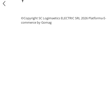
Fuzibili tip CH
Fuzibili tip D
©Copyright SC Logimaetics ELECTRIC SRL 2026
Platforma E-
Fuzibili tip D0
commerce by Gomag
Fuzibili tip MPR
Separatoare si socluri fuzibili
Comutatoare, Cleme
Comutatoare siguranta
Cleme
Limitatoare pozitie mecanice
Distribuitoare
Butoane si lampi
Butoane
Lampi
Selectoare
Ciuperci emergenta,