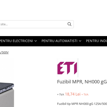
PENTRU ELECTRICENI
PENTRU AUTOMATISTI
PENTRU IND
A/500V
Fuzibil MPR, NH000 g
18,74 Lei
+ TVA
+ TVA
Fuzibil tip MPR NH000 gG 125A/500