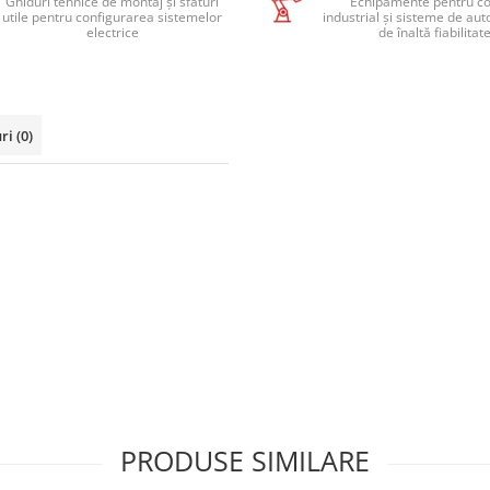
Ghiduri tehnice de montaj și sfaturi
Echipamente pentru co
utile pentru configurarea sistemelor
industrial și sisteme de au
electrice
de înaltă fiabilitat
uri
(0)
PRODUSE SIMILARE