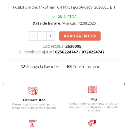
Relee de suprasarcina
Fuzibil cilindric 14x51mm, CH14x51 gG 6A/690V, 2630005, ETI
Accesorii contactoare si protectii
23
IN STOC
motor
Data de livrare:
Miercuri, 12.08.2026
Soft startere, relee
Soft startere
ADAUGA IN COS
Relee comanda
Cod Produs:
2630005
Relee monitorizare
Ai nevoie de ajutor?
0256224747
/
0724224747
Relee siguranta
Adauga la Favorite
Cere informatii
Relee statice
Relee timp
Automatizări industriale
Automate programabile (PLC)
Blog
Lichidare stoc
Relee inteligente (LOGO)
Ghiduri tehnice de montaj și sfaturi
Oferte actualizate astăzi pentru
utile pentru configurarea sistemelor
echipamente din gamele noastre
electrice
Panouri operatoare (HMI)
Surse de tensiune