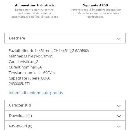
Controlere pentru automatizari
Automatizari Industriale
Sigurante AFDD
Echipamente pentru control
Prevenție reală împotriva incendiilor
Switch-uri si comunicatii
industrial și sisteme de
prin detectarea arcurilor electrice
automatizare de înaltă fiabilitate
periculoase
Convertizoare frecvenţă
Invertoare (Convertizoare)
Accesorii convertizoare frecventa
Descriere
Senzori
Fuzibil cilindric 14x51mm, CH14x51 gG 6A/690V
Cabluri senzori
Mărime: CH14 (14x51mm)
Senzori inductivi
Caracteristica: gG
Curent nominal: 6A
Senzori optici
Tensiune nominala: 690Vac
Capacitate rupere: 80kA
Senzori presiune
2630005, ETI
Senzori temperatura
Informatii conformitate produs
Întrerupt. autom. compacte
max.1600A
Caracteristici
Intreruptoare automate compacte
Download (1)
Accesorii intreruptoare compacte
Review-uri
(0)
Protectii cu fuzibili