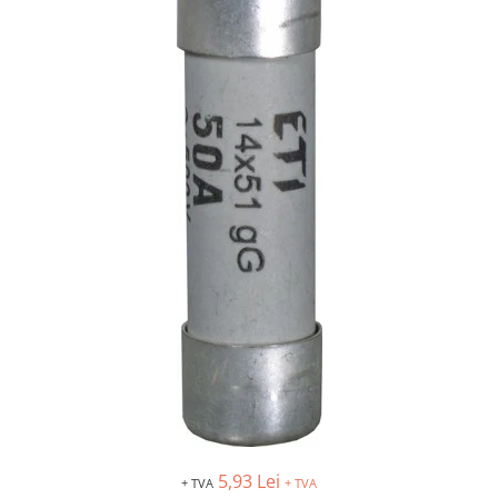
Busbar si pieptene sigurante
AFDD - Sigurante & dispozitive de
detectare
Protectii diferentiale
Protectii diferentiale RCCB
Diferential RCCB tip A
Diferential RCCB tip AC
Protectii diferentiale RCBO
Diferential RCBO curba B tip A
Diferential RCBO curba C tip A
Diferential RCBO curba B tip AC
Diferential RCBO curba C tip AC
Aparataj modular divers
Contactoare, prot.motor
Contactoare
Protectii motor
5,93 Lei
+ TVA
+ TVA