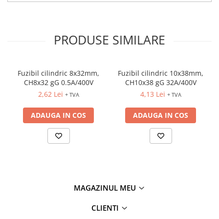
Fuzibili tip CH
Fuzibili tip D
PRODUSE SIMILARE
Fuzibili tip D0
Fuzibili tip MPR
Separatoare si socluri fuzibili
Fuzibil cilindric 8x32mm,
Fuzibil cilindric 10x38mm,
CH8x32 gG 0.5A/400V
CH10x38 gG 32A/400V
Comutatoare, Cleme
2,62 Lei
4,13 Lei
+ TVA
+ TVA
Comutatoare siguranta
Cleme
ADAUGA IN COS
ADAUGA IN COS
Limitatoare pozitie mecanice
Distribuitoare
Butoane si lampi
Butoane
MAGAZINUL MEU
Lampi
Selectoare
CLIENTI
Ciuperci emergenta,