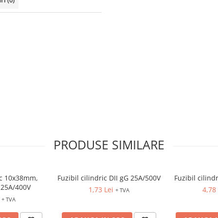
uri
(0)
PRODUSE SIMILARE
ric 10x38mm,
Fuzibil cilindric DII gG 25A/500V
Fuzibil cilin
 25A/400V
1,73 Lei
4,78 
+ TVA
+ TVA