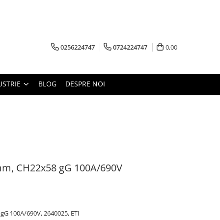
0256224747
0724224747
0,00
USTRIE
BLOG
DESPRE NOI
58mm, CH22x58 gG 100A/690V
 gG 100A/690V, 2640025, ETI