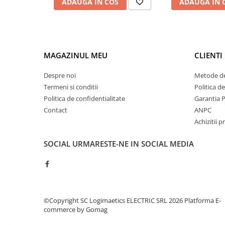
ADAUGA IN COS
ADAUGA IN 
Controlere pentru automatizari
Switch-uri si comunicatii
Convertizoare frecvenţă
Invertoare (Convertizoare)
MAGAZINUL MEU
CLIENTI
Accesorii convertizoare frecventa
Despre noi
Metode de
Senzori
Termeni si conditii
Politica d
Cabluri senzori
Politica de confidentialitate
Garantia 
Senzori inductivi
Contact
ANPC
Achizitii p
Senzori optici
Senzori presiune
SOCIAL
URMARESTE-NE IN SOCIAL MEDIA
Senzori temperatura
Întrerupt. autom. compacte
max.1600A
Intreruptoare automate compacte
©Copyright SC Logimaetics ELECTRIC SRL 2026
Platforma E-
Accesorii intreruptoare compacte
commerce by Gomag
Protectii cu fuzibili