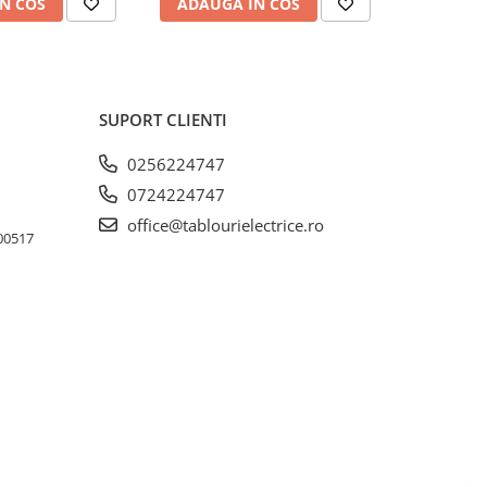
N COS
ADAUGA IN COS
ADAUG
SUPORT CLIENTI
0256224747
0724224747
office@tablourielectrice.ro
300517