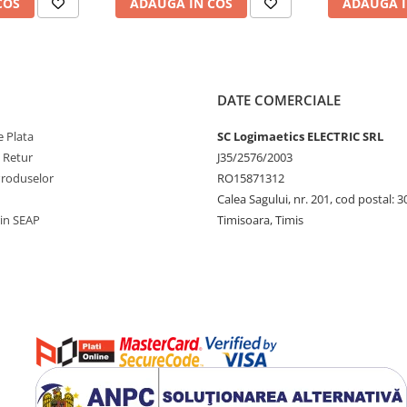
COS
ADAUGA IN COS
ADAUGA I
DATE COMERCIALE
 Plata
SC Logimaetics ELECTRIC SRL
e Retur
J35/2576/2003
Produselor
RO15871312
Calea Sagului, nr. 201, cod postal: 
rin SEAP
Timisoara, Timis