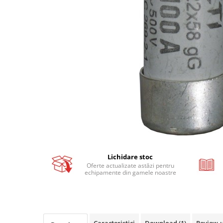
Busbar si pieptene sigurante
AFDD - Sigurante & dispozitive de
detectare
Protectii diferentiale
Protectii diferentiale RCCB
Diferential RCCB tip A
Diferential RCCB tip AC
Protectii diferentiale RCBO
Diferential RCBO curba B tip A
Diferential RCBO curba C tip A
Diferential RCBO curba B tip AC
Lichidare stoc
Diferential RCBO curba C tip AC
Oferte actualizate astăzi pentru
Aparataj modular divers
echipamente din gamele noastre
Contactoare, prot.motor
Contactoare
Protectii motor