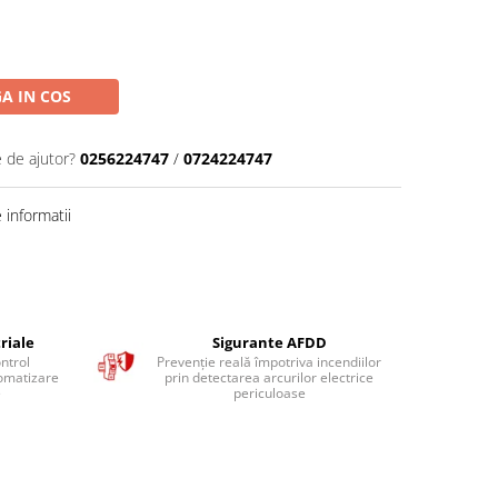
A IN COS
e de ajutor?
0256224747
/
0724224747
informatii
riale
Sigurante AFDD
ntrol
Prevenție reală împotriva incendiilor
tomatizare
prin detectarea arcurilor electrice
e
periculoase