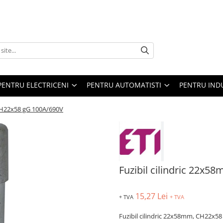
PENTRU ELECTRICENI
PENTRU AUTOMATISTI
PENTRU IND
 CH22x58 gG 100A/690V
Fuzibil cilindric 22x
15,27 Lei
+ TVA
+ TVA
Fuzibil cilindric 22x58mm, CH22x58