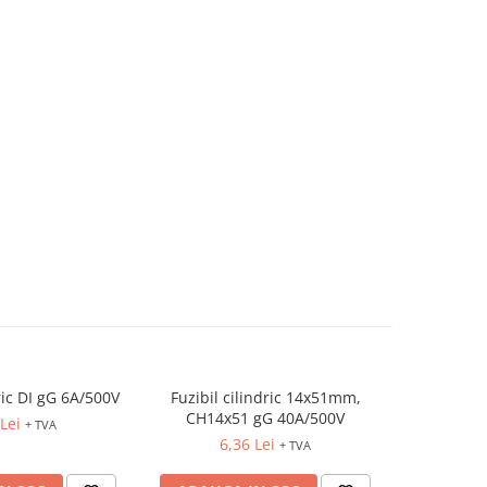
dric DI gG 6A/500V
Fuzibil cilindric 14x51mm,
Fuzibil cil
CH14x51 gG 40A/500V
Lei
1
+ TVA
6,36 Lei
+ TVA