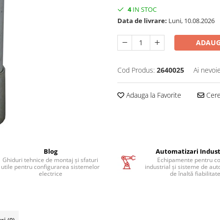
4
IN STOC
Data de livrare:
Luni, 10.08.2026
ADAUG
Cod Produs:
2640025
Ai nevoi
Adauga la Favorite
Cere 
Blog
Automatizari Indust
Ghiduri tehnice de montaj și sfaturi
Echipamente pentru co
utile pentru configurarea sistemelor
industrial și sisteme de au
electrice
de înaltă fiabilitat