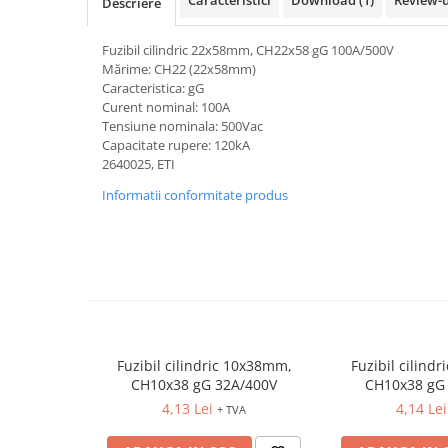
Caracteristici
Download (1)
Review-
Descriere
Relee de suprasarcina
Accesorii contactoare si protectii
Fuzibil cilindric 22x58mm, CH22x58 gG 100A/500V
motor
Mărime: CH22 (22x58mm)
Caracteristica: gG
Soft startere, relee
Curent nominal: 100A
Soft startere
Tensiune nominala: 500Vac
Capacitate rupere: 120kA
Relee comanda
2640025, ETI
Relee monitorizare
Informatii conformitate produs
Relee siguranta
Relee statice
Relee timp
Automatizări industriale
Automate programabile (PLC)
Relee inteligente (LOGO)
Fuzibil cilindric 10x38mm,
Fuzibil cilind
CH10x38 gG 32A/400V
CH10x38 gG
Panouri operatoare (HMI)
4,13 Lei
4,14 Lei
+ TVA
Surse de tensiune