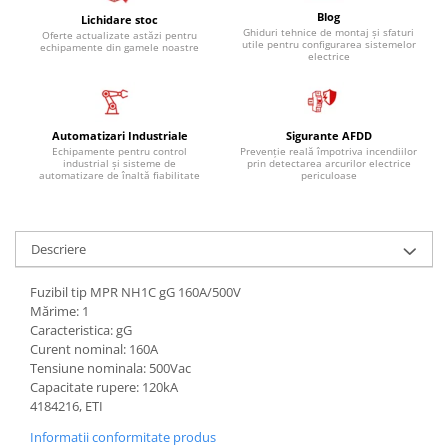
Blog
Lichidare stoc
Ghiduri tehnice de montaj și sfaturi
Oferte actualizate astăzi pentru
utile pentru configurarea sistemelor
echipamente din gamele noastre
electrice
Automatizari Industriale
Sigurante AFDD
Echipamente pentru control
Prevenție reală împotriva incendiilor
industrial și sisteme de
prin detectarea arcurilor electrice
automatizare de înaltă fiabilitate
periculoase
Descriere
Fuzibil tip MPR NH1C gG 160A/500V
Mărime: 1
Caracteristica: gG
Curent nominal: 160A
Tensiune nominala: 500Vac
Capacitate rupere: 120kA
4184216, ETI
Informatii conformitate produs