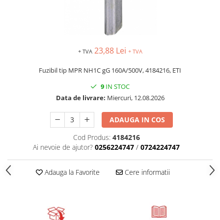
23,88 Lei
+ TVA
+ TVA
Fuzibil tip MPR NH1C gG 160A/500V, 4184216, ETI
9
IN STOC
Data de livrare:
Miercuri, 12.08.2026
ADAUGA IN COS
Cod Produs:
4184216
Ai nevoie de ajutor?
0256224747
/
0724224747
Adauga la Favorite
Cere informatii