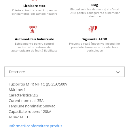
Blog
Lichidare stoc
Ghiduri tehnice de montaj și sfaturi
Oferte actualizate astăzi pentru
utile pentru configurarea sistemelor
echipamente din gamele noastre
electrice
Automatizari Industriale
Sigurante AFDD
Echipamente pentru control
Prevenție reală împotriva incendiilor
industrial și sisteme de
prin detectarea arcurilor electrice
automatizare de înaltă fiabilitate
periculoase
Descriere
Fuzibil tip MPR NH1C gG 35A/500V
Mărime: 1
Caracteristica: gG
Curent nominal: 35A
Tensiune nominala: 500Vac
Capacitate rupere: 120kA
4184209, ETI
Informatii conformitate produs