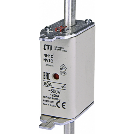
Busbar si pieptene sigurante
AFDD - Sigurante & dispozitive de
detectare
Protectii diferentiale
Protectii diferentiale RCCB
Diferential RCCB tip A
Diferential RCCB tip AC
Protectii diferentiale RCBO
Diferential RCBO curba B tip A
Diferential RCBO curba C tip A
Diferential RCBO curba B tip AC
Diferential RCBO curba C tip AC
Aparataj modular divers
Contactoare, prot.motor
Contactoare
Protectii motor