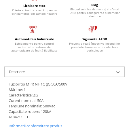
Controlere pentru automatizari
Blog
Lichidare stoc
Ghiduri tehnice de montaj și sfaturi
Switch-uri si comunicatii
Oferte actualizate astăzi pentru
utile pentru configurarea sistemelor
echipamente din gamele noastre
electrice
Convertizoare frecvenţă
Invertoare (Convertizoare)
Accesorii convertizoare frecventa
Automatizari Industriale
Sigurante AFDD
Echipamente pentru control
Prevenție reală împotriva incendiilor
Senzori
industrial și sisteme de
prin detectarea arcurilor electrice
automatizare de înaltă fiabilitate
periculoase
Cabluri senzori
Senzori inductivi
Senzori optici
Descriere
Senzori presiune
Fuzibil tip MPR NH1C gG 50A/500V
Senzori temperatura
Mărime: 1
Caracteristica: gG
Întrerupt. autom. compacte
Curent nominal: 50A
max.1600A
Tensiune nominala: 500Vac
Intreruptoare automate compacte
Capacitate rupere: 120kA
4184211, ETI
Accesorii intreruptoare compacte
Informatii conformitate produs
Protectii cu fuzibili