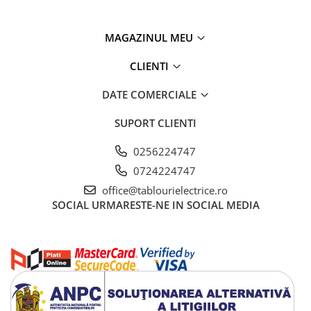
Potentiometre, Butoane diverse
Accesorii butoane lampi
MAGAZINUL MEU
Diverse pt. instalatii si tablouri
CLIENTI
electrice
Cofrete si Tablouri electrice
DATE COMERCIALE
Componente pentru tablouri
SUPORT CLIENTI
electrice
Stechere si Prize industriale
0256224747
Ultraterminale (prize,
0724224747
intrerupatoare)
office@tablourielectrice.ro
Siemens ST (incastrat)
SOCIAL
URMARESTE-NE IN SOCIAL MEDIA
Siemens PT (aparent)
Doze aparat
Protecţie trăsnet-supratensiuni
Protectii supratensiuni
Sisteme de paratrasnet