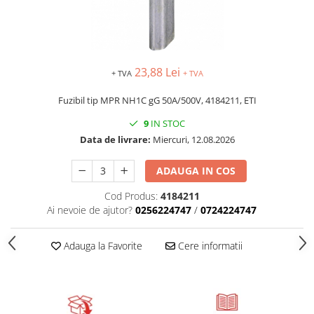
Relee de suprasarcina
Accesorii contactoare si protectii
motor
Soft startere, relee
23,88 Lei
+ TVA
+ TVA
Soft startere
Fuzibil tip MPR NH1C gG 50A/500V, 4184211, ETI
Relee comanda
9
IN STOC
Relee monitorizare
Data de livrare:
Miercuri, 12.08.2026
Relee siguranta
Relee statice
ADAUGA IN COS
Relee timp
Cod Produs:
4184211
Ai nevoie de ajutor?
0256224747
/
0724224747
Automatizări industriale
Automate programabile (PLC)
Adauga la Favorite
Cere informatii
Relee inteligente (LOGO)
Panouri operatoare (HMI)
Surse de tensiune