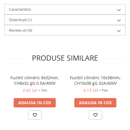
Fuzibili tip CH
Caracteristici
Fuzibili tip D
Download (1)
Fuzibili tip D0
Review-uri
(0)
Fuzibili tip MPR
Separatoare si socluri fuzibili
Comutatoare, Cleme
PRODUSE SIMILARE
Comutatoare siguranta
Cleme
Limitatoare pozitie mecanice
Fuzibil cilindric 8x32mm,
Fuzibil cilindric 10x38mm,
CH8x32 gG 0.5A/400V
CH10x38 gG 32A/400V
Distribuitoare
2,62 Lei
4,13 Lei
+ TVA
+ TVA
Butoane si lampi
Butoane
ADAUGA IN COS
ADAUGA IN COS
Lampi
Selectoare
Ciuperci emergenta,