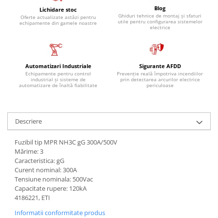
Blog
Lichidare stoc
Ghiduri tehnice de montaj și sfaturi
Oferte actualizate astăzi pentru
utile pentru configurarea sistemelor
echipamente din gamele noastre
electrice
Automatizari Industriale
Sigurante AFDD
Echipamente pentru control
Prevenție reală împotriva incendiilor
industrial și sisteme de
prin detectarea arcurilor electrice
automatizare de înaltă fiabilitate
periculoase
Descriere
Fuzibil tip MPR NH3C gG 300A/500V
Mărime: 3
Caracteristica: gG
Curent nominal: 300A
Tensiune nominala: 500Vac
Capacitate rupere: 120kA
4186221, ETI
Informatii conformitate produs