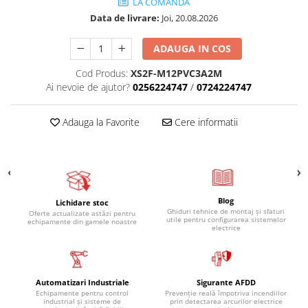
LA COMANDA
Data de livrare:
Joi, 20.08.2026
ADAUGA IN COS
Cod Produs:
XS2F-M12PVC3A2M
Ai nevoie de ajutor?
0256224747
/
0724224747
Adauga la Favorite
Cere informatii
Blog
Lichidare stoc
Ghiduri tehnice de montaj și sfaturi
Oferte actualizate astăzi pentru
utile pentru configurarea sistemelor
echipamente din gamele noastre
electrice
Automatizari Industriale
Sigurante AFDD
Echipamente pentru control
Prevenție reală împotriva incendiilor
industrial și sisteme de
prin detectarea arcurilor electrice