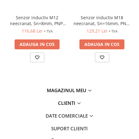
Senzor inductiv M12
Senzor inductiv M18
neecranat, Sn=8mm, PNP-
neecranat, Sn=16mm, PNP-
NO, 3 fire, conector M12
NC, 3 fire, cablu 2m
116,68 Lei
129,21 Lei
+ TVA
+ TVA
ADAUGA IN COS
ADAUGA IN COS
MAGAZINUL MEU
CLIENTI
DATE COMERCIALE
SUPORT CLIENTI