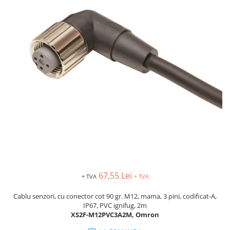
AFDD - Sigurante & dispozitive de
detectare
67,55 Lei
+ TVA
+ TVA
Cablu senzori, cu conector cot 90 gr. M12, mama, 3 pini, codificat-A,
IP67, PVC ignifug, 2m
XS2F-M12PVC3A2M, Omron