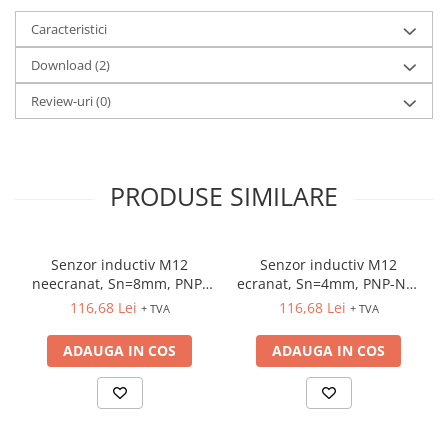
Controlere pentru automatizari
Caracteristici
Switch-uri si comunicatii
Download (2)
Convertizoare frecvenţă
Invertoare (Convertizoare)
Review-uri
(0)
Accesorii convertizoare frecventa
Senzori
Cabluri senzori
PRODUSE SIMILARE
Senzori inductivi
Senzori optici
Senzor inductiv M12
Senzor inductiv M12
Senzori presiune
neecranat, Sn=8mm, PNP-
ecranat, Sn=4mm, PNP-NO,
NO, 3 fire, conector M12
3 fire, conector M12
Senzori temperatura
116,68 Lei
116,68 Lei
+ TVA
+ TVA
Întrerupt. autom. compacte
ADAUGA IN COS
ADAUGA IN COS
max.1600A
Intreruptoare automate compacte
Accesorii intreruptoare compacte
Protectii cu fuzibili