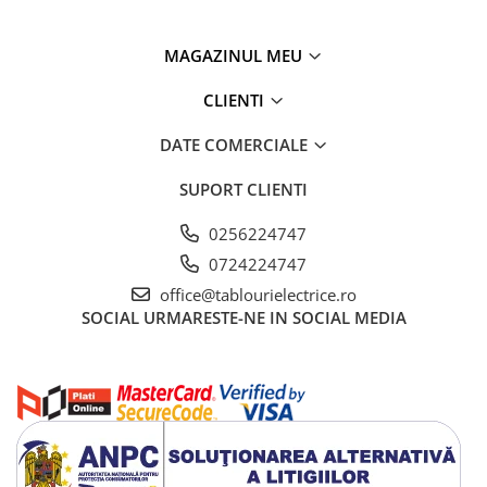
Fuzibili tip CH
MAGAZINUL MEU
Fuzibili tip D
Fuzibili tip D0
CLIENTI
Fuzibili tip MPR
DATE COMERCIALE
Separatoare si socluri fuzibili
SUPORT CLIENTI
Comutatoare, Cleme
Comutatoare siguranta
0256224747
Cleme
0724224747
Limitatoare pozitie mecanice
office@tablourielectrice.ro
SOCIAL
URMARESTE-NE IN SOCIAL MEDIA
Distribuitoare
Butoane si lampi
Butoane
Lampi
Selectoare
Ciuperci emergenta,