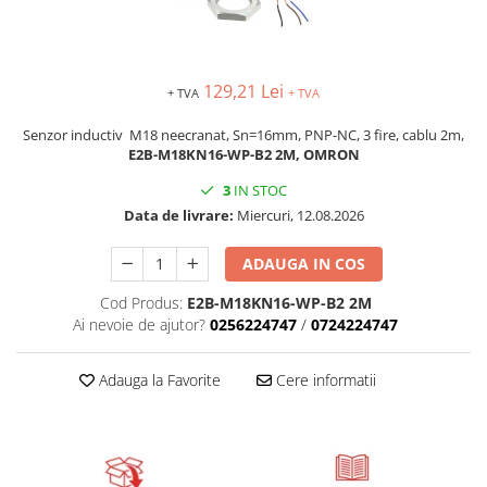
Busbar si pieptene sigurante
AFDD - Sigurante & dispozitive de
detectare
129,21 Lei
+ TVA
+ TVA
Protectii diferentiale
Senzor inductiv M18 neecranat, Sn=16mm, PNP-NC, 3 fire, cablu 2m,
Protectii diferentiale RCCB
E2B-M18KN16-WP-B2 2M
, OMRON
Diferential RCCB tip A
3
IN STOC
Diferential RCCB tip AC
Data de livrare:
Miercuri, 12.08.2026
Protectii diferentiale RCBO
Diferential RCBO curba B tip A
ADAUGA IN COS
Diferential RCBO curba C tip A
Cod Produs:
E2B-M18KN16-WP-B2 2M
Diferential RCBO curba B tip AC
Ai nevoie de ajutor?
0256224747
/
0724224747
Diferential RCBO curba C tip AC
Aparataj modular divers
Adauga la Favorite
Cere informatii
Contactoare, prot.motor
Contactoare
Protectii motor