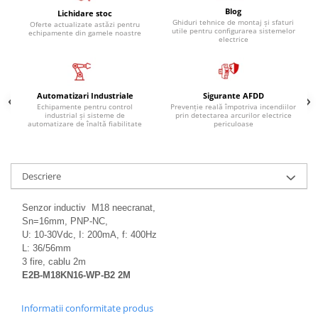
Relee de suprasarcina
Blog
Lichidare stoc
Ghiduri tehnice de montaj și sfaturi
Oferte actualizate astăzi pentru
Accesorii contactoare si protectii
utile pentru configurarea sistemelor
echipamente din gamele noastre
electrice
motor
Soft startere, relee
Soft startere
Automatizari Industriale
Sigurante AFDD
Relee comanda
Echipamente pentru control
Prevenție reală împotriva incendiilor
industrial și sisteme de
prin detectarea arcurilor electrice
automatizare de înaltă fiabilitate
periculoase
Relee monitorizare
Relee siguranta
Relee statice
Descriere
Relee timp
Senzor inductiv M18 neecranat,
Automatizări industriale
Sn=16mm, PNP-NC,
Automate programabile (PLC)
U: 10-30Vdc, I: 200mA, f: 400Hz
L: 36/56mm
Relee inteligente (LOGO)
3 fire, cablu 2m
E2B-M18KN16-WP-B2 2M
Panouri operatoare (HMI)
Surse de tensiune
Informatii conformitate produs