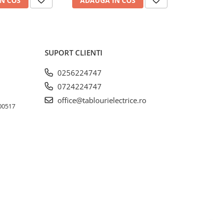
N COS
ADAUGA IN COS
ADAUG
SUPORT CLIENTI
0256224747
0724224747
office@tablourielectrice.ro
300517