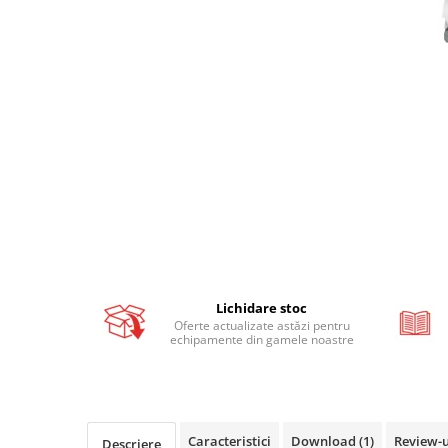
Busbar si pieptene sigurante
AFDD - Sigurante & dispozitive de
detectare
Protectii diferentiale
Protectii diferentiale RCCB
Diferential RCCB tip A
Diferential RCCB tip AC
Protectii diferentiale RCBO
Diferential RCBO curba B tip A
Diferential RCBO curba C tip A
Diferential RCBO curba B tip AC
Lichidare stoc
Diferential RCBO curba C tip AC
Oferte actualizate astăzi pentru
echipamente din gamele noastre
Aparataj modular divers
Contactoare, prot.motor
Contactoare
Protectii motor
Caracteristici
Download (1)
Review-
Descriere