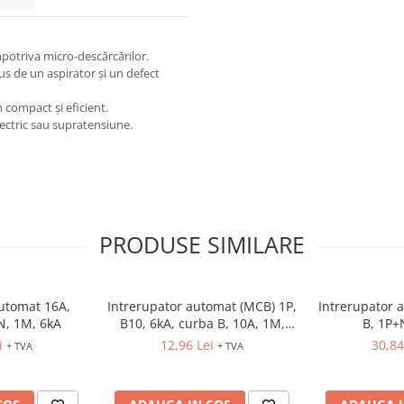
mpotriva micro-descărcărilor.
us de un aspirator și un defect
n compact și eficient.
lectric sau supratensiune.
PRODUSE SIMILARE
automat 16A,
Intrerupator automat (MCB) 1P,
Intrerupator 
N, 1M, 6kA
B10, 6kA, curba B, 10A, 1M,
B, 1P+
ETIMAT P6
i
12,96 Lei
30,84
+ TVA
+ TVA