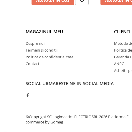
ADAUGA IN COS
ADAUGA IN 
Controlere pentru automatizari
Switch-uri si comunicatii
Convertizoare frecvenţă
Invertoare (Convertizoare)
MAGAZINUL MEU
CLIENTI
Accesorii convertizoare frecventa
Despre noi
Metode de
Senzori
Termeni si conditii
Politica d
Cabluri senzori
Politica de confidentialitate
Garantia 
Senzori inductivi
Contact
ANPC
Achizitii p
Senzori optici
Senzori presiune
SOCIAL
URMARESTE-NE IN SOCIAL MEDIA
Senzori temperatura
Întrerupt. autom. compacte
max.1600A
Intreruptoare automate compacte
©Copyright SC Logimaetics ELECTRIC SRL 2026
Platforma E-
Accesorii intreruptoare compacte
commerce by Gomag
Protectii cu fuzibili