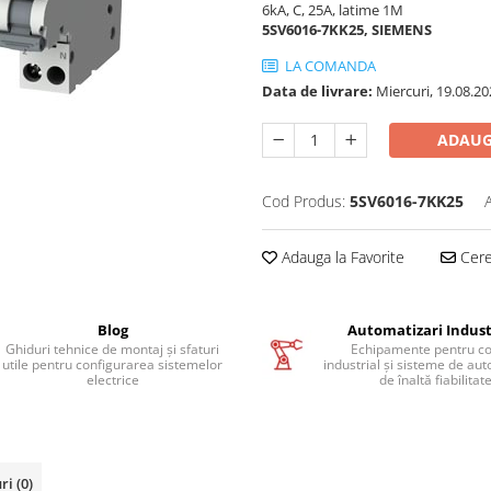
6kA, C, 25A, latime 1M
5SV6016-7KK25, SIEMENS
LA COMANDA
Data de livrare:
Miercuri, 19.08.20
ADAUG
Cod Produs:
5SV6016-7KK25
Adauga la Favorite
Cere 
Blog
Automatizari Indust
Ghiduri tehnice de montaj și sfaturi
Echipamente pentru co
utile pentru configurarea sistemelor
industrial și sisteme de au
electrice
de înaltă fiabilitat
uri
(0)