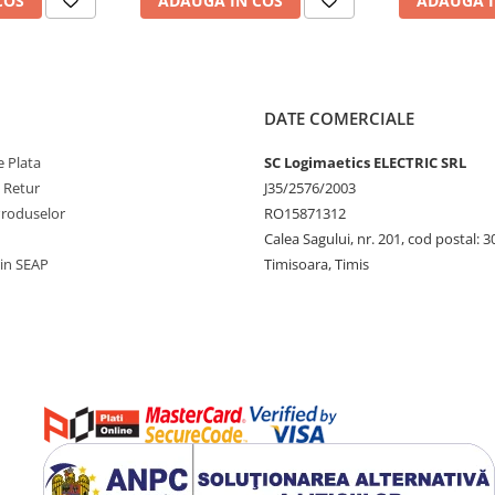
COS
ADAUGA IN COS
ADAUGA I
DATE COMERCIALE
 Plata
SC Logimaetics ELECTRIC SRL
e Retur
J35/2576/2003
Produselor
RO15871312
Calea Sagului, nr. 201, cod postal: 
rin SEAP
Timisoara, Timis