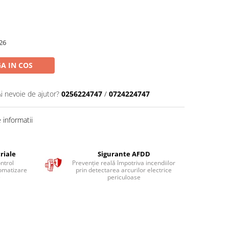
26
A IN COS
Ai nevoie de ajutor?
0256224747
/
0724224747
informatii
riale
Sigurante AFDD
ntrol
Prevenție reală împotriva incendiilor
tomatizare
prin detectarea arcurilor electrice
e
periculoase