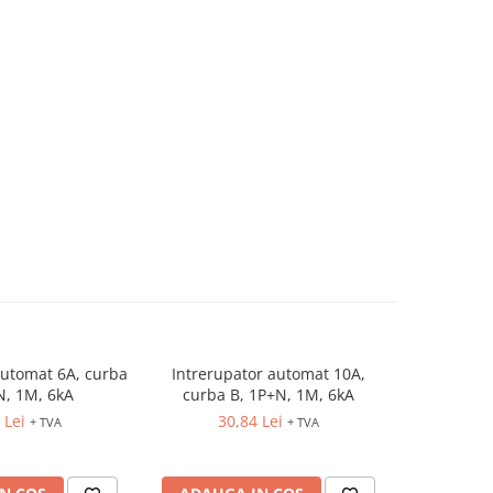
automat 6A, curba
Intrerupator automat 10A,
Intrerupto
-5%
N, 1M, 6kA
curba B, 1P+N, 1M, 6kA
B,
 Lei
30,84 Lei
10,98 Lei
+ TVA
+ TVA