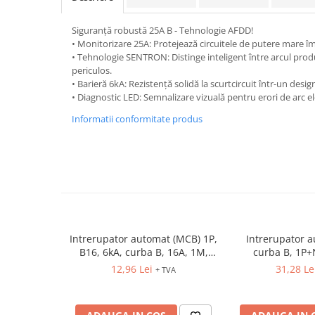
Relee de suprasarcina
Accesorii contactoare si protectii
Siguranță robustă 25A B - Tehnologie AFDD!
motor
• Monitorizare 25A: Protejează circuitele de putere mare î
• Tehnologie SENTRON: Distinge inteligent între arcul prod
Soft startere, relee
periculos.
Soft startere
• Barieră 6kA: Rezistență solidă la scurtcircuit într-un desig
• Diagnostic LED: Semnalizare vizuală pentru erori de arc e
Relee comanda
Informatii conformitate produs
Relee monitorizare
Relee siguranta
Relee statice
Relee timp
Automatizări industriale
Automate programabile (PLC)
Intrerupator automat (MCB) 1P,
Intrerupator 
B16, 6kA, curba B, 16A, 1M,
curba B, 1P+
Relee inteligente (LOGO)
ETIMAT P6
12,96 Lei
31,28 Le
+ TVA
Panouri operatoare (HMI)
Surse de tensiune