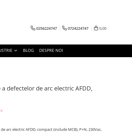
0256224747
0724224747
0,00
USTRIE
BLOG
DESPRE NOI
 a defectelor de arc electric AFDD,
VA
r de arc electric AFDD, compact (include MCB), P+N, 230Vac,