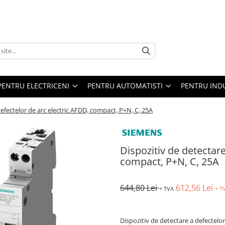
PENTRU ELECTRICENI
PENTRU AUTOMATISTI
PENTRU IND
defectelor de arc electric AFDD, compact, P+N, C, 25A
Dispozitiv de detectare
compact, P+N, C, 25A
644,80 Lei
612,56 Lei
+ TVA
+ T
Dispozitiv de detectare a defectelo