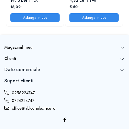
14,15 Lei
4,32 Lei
+ TVA
+ TVA
18,02
5,50
Adauga in cos
Adauga in cos
Magazinul meu
Clienti
Date comerciale
Suport clienti
0256224747
0724224747
office@tablourielectrice.ro