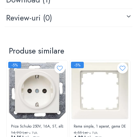
Review-uri
(0)
Produse similare
-5%
-5%
Priza Schuko 250V, 16A, ST, alb
Rama simpla, 1 aparat, gama DELTA lin
14,90 Lei
4,55 Lei
+ TVA
+ TVA