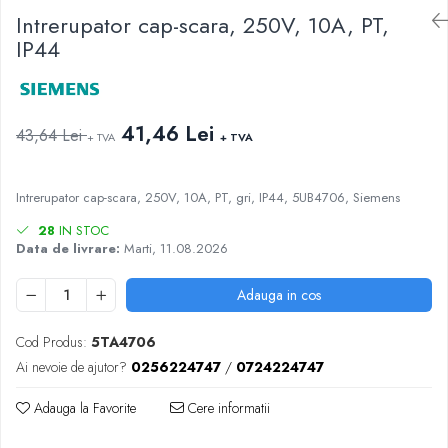
AFDD - Sigurante & dispozitive de
Intrerupator cap-scara, 250V, 10A, PT,
detectare
IP44
41,46 Lei
43,64 Lei
+ TVA
+ TVA
Intrerupator cap-scara, 250V, 10A, PT, gri, IP44, 5UB4706, Siemens
28
IN STOC
Data de livrare:
Marti, 11.08.2026
Adauga in cos
Cod Produs:
5TA4706
Ai nevoie de ajutor?
0256224747
/
0724224747
Adauga la Favorite
Cere informatii