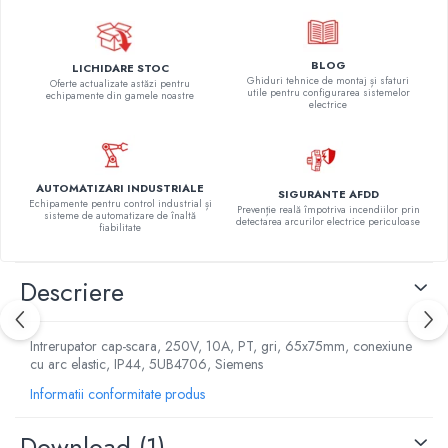
BLOG
LICHIDARE STOC
Ghiduri tehnice de montaj și sfaturi
Oferte actualizate astăzi pentru
utile pentru configurarea sistemelor
echipamente din gamele noastre
electrice
AUTOMATIZARI INDUSTRIALE
SIGURANTE AFDD
Echipamente pentru control industrial și
Prevenție reală împotriva incendiilor prin
sisteme de automatizare de înaltă
detectarea arcurilor electrice periculoase
fiabilitate
Descriere
Intrerupator cap-scara, 250V, 10A, PT, gri, 65x75mm, conexiune
cu arc elastic, IP44, 5UB4706, Siemens
Informatii conformitate produs
Download (1)