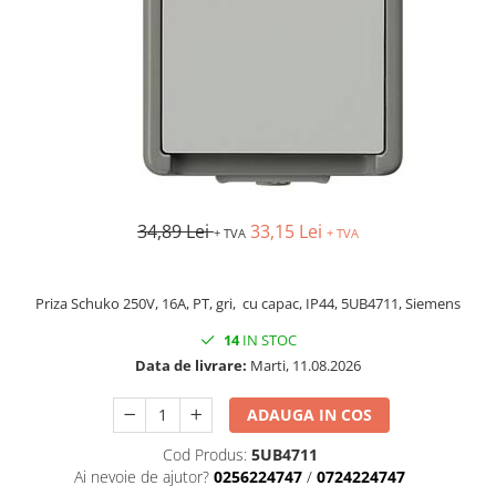
AFDD - Sigurante & dispozitive de
detectare
34,89 Lei
33,15 Lei
+ TVA
+ TVA
Priza Schuko 250V, 16A, PT, gri, cu capac, IP44, 5UB4711, Siemens
14
IN STOC
Data de livrare:
Marti, 11.08.2026
ADAUGA IN COS
Cod Produs:
5UB4711
Ai nevoie de ajutor?
0256224747
/
0724224747