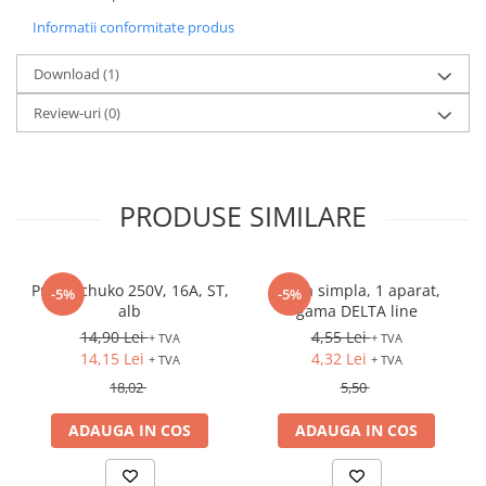
Informatii conformitate produs
Download (1)
Review-uri
(0)
PRODUSE SIMILARE
Priza Schuko 250V, 16A, ST,
Rama simpla, 1 aparat,
-5%
-5%
alb
gama DELTA line
14,90 Lei
4,55 Lei
+ TVA
+ TVA
14,15 Lei
4,32 Lei
+ TVA
+ TVA
18,02
5,50
ADAUGA IN COS
ADAUGA IN COS