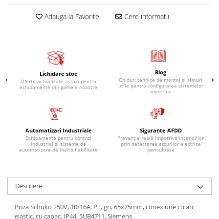
Adauga la Favorite
Cere informatii
Blog
Lichidare stoc
Ghiduri tehnice de montaj și sfaturi
Oferte actualizate astăzi pentru
utile pentru configurarea sistemelor
echipamente din gamele noastre
electrice
Automatizari Industriale
Sigurante AFDD
Echipamente pentru control
Prevenție reală împotriva incendiilor
industrial și sisteme de
prin detectarea arcurilor electrice
automatizare de înaltă fiabilitate
periculoase
Descriere
Priza Schuko 250V, 10/16A, PT, gri, 65x75mm, conexiune cu arc
elastic, cu capac, IP44, 5UB4711, Siemens