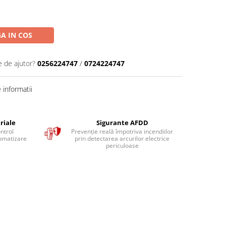
A IN COS
e de ajutor?
0256224747
/
0724224747
informatii
riale
Sigurante AFDD
ntrol
Prevenție reală împotriva incendiilor
tomatizare
prin detectarea arcurilor electrice
e
periculoase