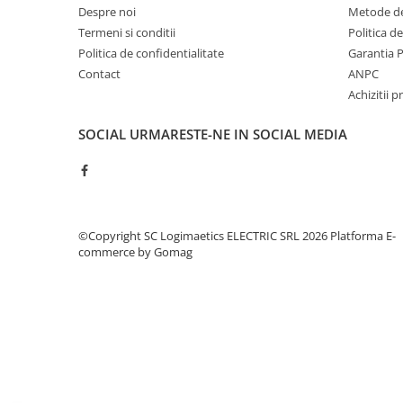
Controlere pentru automatizari
Despre noi
Metode de
Termeni si conditii
Politica d
Switch-uri si comunicatii
Politica de confidentialitate
Garantia 
Convertizoare frecvenţă
Contact
ANPC
Invertoare (Convertizoare)
Achizitii p
Accesorii convertizoare frecventa
SOCIAL
URMARESTE-NE IN SOCIAL MEDIA
Senzori
Cabluri senzori
Senzori inductivi
Senzori optici
©Copyright SC Logimaetics ELECTRIC SRL 2026
Platforma E-
Senzori presiune
commerce by Gomag
Senzori temperatura
Întrerupt. autom. compacte
max.1600A
Intreruptoare automate compacte
Accesorii intreruptoare compacte
Protectii cu fuzibili