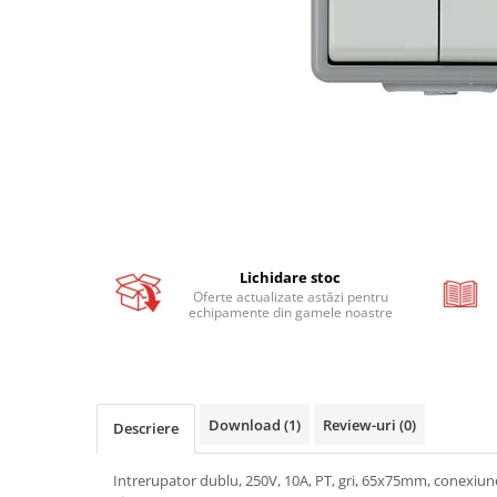
Busbar si pieptene sigurante
AFDD - Sigurante & dispozitive de
detectare
Protectii diferentiale
Protectii diferentiale RCCB
Diferential RCCB tip A
Diferential RCCB tip AC
Protectii diferentiale RCBO
Diferential RCBO curba B tip A
Lichidare stoc
Diferential RCBO curba C tip A
Oferte actualizate astăzi pentru
echipamente din gamele noastre
Diferential RCBO curba B tip AC
Diferential RCBO curba C tip AC
Aparataj modular divers
Contactoare, prot.motor
Download (1)
Review-uri
(0)
Descriere
Contactoare
Protectii motor
Intrerupator dublu, 250V, 10A, PT, gri, 65x75mm, conexiune