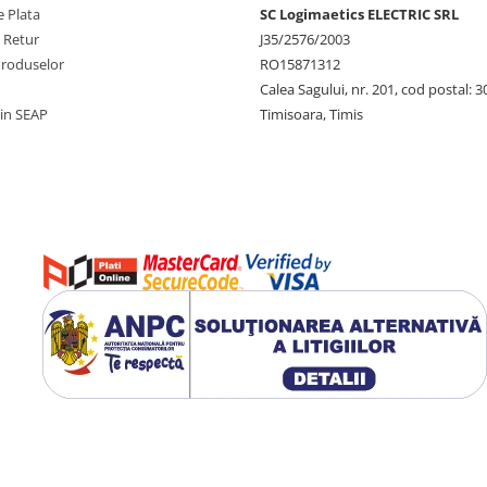
 Plata
SC Logimaetics ELECTRIC SRL
e Retur
J35/2576/2003
Produselor
RO15871312
Calea Sagului, nr. 201, cod postal: 
rin SEAP
Timisoara, Timis