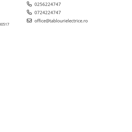
0256224747
0724224747
office@tablourielectrice.ro
300517