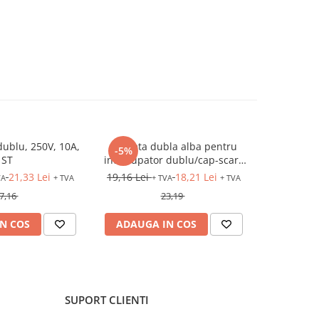
dublu, 250V, 10A,
Clapeta dubla alba pentru
Rama dubl
-5%
-5%
ST
intrerupator dublu/cap-scara
dublu
21,33 Lei
19,16 Lei
18,21 Lei
5,39 Lei
VA
+ TVA
+ TVA
+ TVA
7,16
23,19
N COS
ADAUGA IN COS
ADAUG
SUPORT CLIENTI