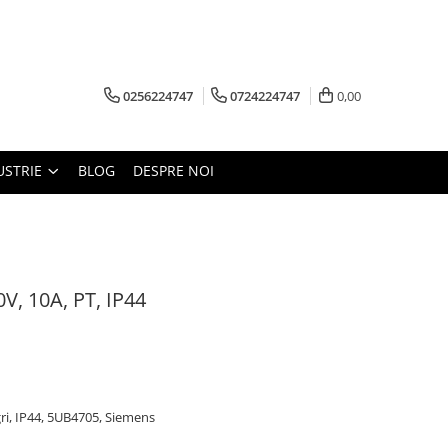
0256224747
0724224747
0,00
USTRIE
BLOG
DESPRE NOI
0V, 10A, PT, IP44
gri, IP44, 5UB4705, Siemens