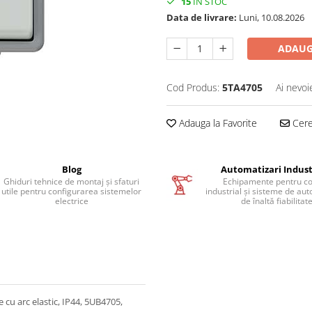
15
IN STOC
Data de livrare:
Luni, 10.08.2026
ADAUG
Cod Produs:
5TA4705
Ai nevoi
Adauga la Favorite
Cere 
Blog
Automatizari Indust
Ghiduri tehnice de montaj și sfaturi
Echipamente pentru co
utile pentru configurarea sistemelor
industrial și sisteme de au
electrice
de înaltă fiabilitat
 cu arc elastic, IP44, 5UB4705,