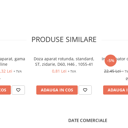
PRODUSE SIMILARE
 aparat, gama
Doza aparat rotunda, standard,
Intrerupator 
-5%
line
ST, zidarie, D60, H46 , 1055-41
,32 Lei
0,81 Lei
22,45 Lei
+ TVA
+ TVA
+ T
2
COS
ADAUGA IN COS
ADAUGA I
DATE COMERCIALE