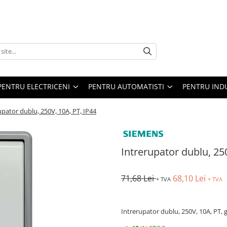
PENTRU ELECTRICENI
PENTRU AUTOMATISTI
PENTRU IND
upator dublu, 250V, 10A, PT, IP44
Intrerupator dublu, 25
71,68 Lei
68,10 Lei
+ TVA
+ TVA
Intrerupator dublu, 250V, 10A, PT, 