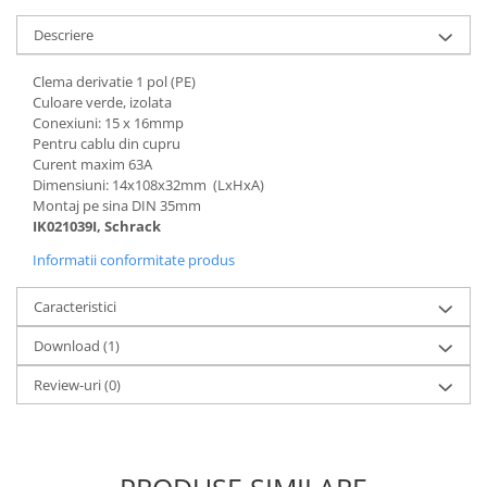
Controlere pentru automatizari
Descriere
Switch-uri si comunicatii
Convertizoare frecvenţă
Clema derivatie 1 pol (PE)
Invertoare (Convertizoare)
Culoare verde, izolata
Conexiuni: 15 x 16mmp
Accesorii convertizoare frecventa
Pentru cablu din cupru
Curent maxim 63A
Senzori
Dimensiuni: 14x108x32mm (LxHxA)
Cabluri senzori
Montaj pe sina DIN 35mm
IK021039I, Schrack
Senzori inductivi
Informatii conformitate produs
Senzori optici
Senzori presiune
Caracteristici
Senzori temperatura
Download (1)
Întrerupt. autom. compacte
Review-uri
(0)
max.1600A
Intreruptoare automate compacte
Accesorii intreruptoare compacte
Protectii cu fuzibili