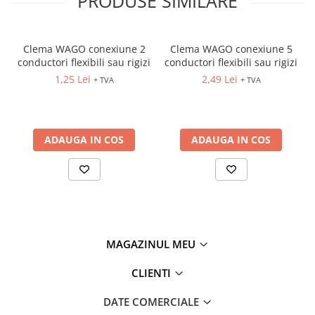
PRODUSE SIMILARE
Fuzibili tip CH
Fuzibili tip D
Clema WAGO conexiune 2
Clema WAGO conexiune 5
Fuzibili tip D0
conductori flexibili sau rigizi
conductori flexibili sau rigizi
1,25 Lei
2,49 Lei
Fuzibili tip MPR
+ TVA
+ TVA
Separatoare si socluri fuzibili
Comutatoare, Cleme
ADAUGA IN COS
ADAUGA IN COS
Comutatoare siguranta
Cleme
Limitatoare pozitie mecanice
Distribuitoare
Butoane si lampi
MAGAZINUL MEU
Butoane
Lampi
CLIENTI
Selectoare
DATE COMERCIALE
Ciuperci emergenta,