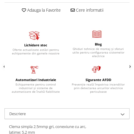
Adauga la Favorite
Cere informatii
Blog
Lichidare stoc
Ghiduri tehnice de montaj și sfaturi
Oferte actualizate astăzi pentru
utile pentru configurarea sistemelor
echipamente din gamele noastre
electrice
Automatizari Industriale
Sigurante AFDD
Echipamente pentru control
Prevenție reală împotriva incendiilor
industrial și sisteme de
prin detectarea arcurilor electrice
automatizare de înaltă fiabilitate
periculoase
Descriere
Clema simpla 2.5mmp gri, conexiune cu arc,
latime: 5.2 mm