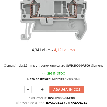
AFDD - Sigurante & dispozitive de
detectare
4,34 Lei
4,12 Lei
+ TVA
+ TVA
Clema simpla 2.5mmp gri, conexiune cu arc,
8WH2000-0AF00
, Siemens
296
IN STOC
Data de livrare:
Miercuri, 12.08.2026
ADAUGA IN COS
Cod Produs:
8WH2000-0AF00
Ai nevoie de ajutor?
0256224747
/
0724224747