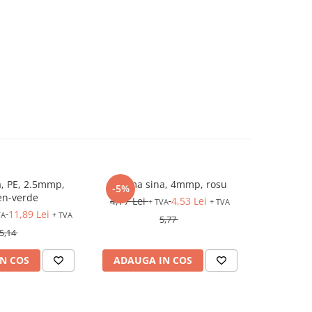
, PE, 2.5mmp,
Clema sina, 4mmp, rosu
Comutator
-5%
en-verde
4,77 Lei
4,53 Lei
+ TVA
+ TVA
11,89 Lei
53
VA
+ TVA
5,77
5,14
N COS
ADAUGA IN COS
ADAUG