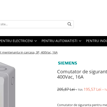
PENTRU ELECTRICENI
PENTRU AUTOMATISTI
PENTRU IND
t mentenanta in carcasa, 3P, 400Vac, 16A
Comutator de sigurant
400Vac, 16A
205,87 Lei
195,57 Lei
+ TVA
+ T
Comutator de siguranta pentru ment