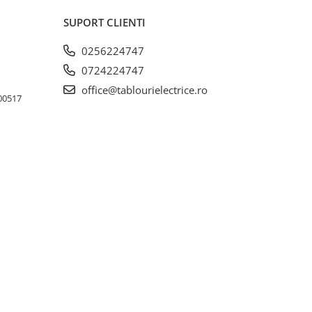
SUPORT CLIENTI
0256224747
0724224747
office@tablourielectrice.ro
300517