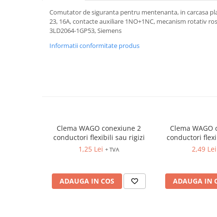
Relee de suprasarcina
Comutator de siguranta pentru mentenanta, in carcasa plas
Accesorii contactoare si protectii
23, 16A, contacte auxiliare 1NO+1NC, mecanism rotativ rosu
motor
3LD2064-1GP53, Siemens
Soft startere, relee
Informatii conformitate produs
Soft startere
Relee comanda
Relee monitorizare
Relee siguranta
Relee statice
Clema WAGO conexiune 2
Clema WAGO c
Relee timp
conductori flexibili sau rigizi
conductori flexib
Automatizări industriale
1,25 Lei
2,49 Lei
+ TVA
Automate programabile (PLC)
Relee inteligente (LOGO)
ADAUGA IN COS
ADAUGA IN 
Panouri operatoare (HMI)
Surse de tensiune