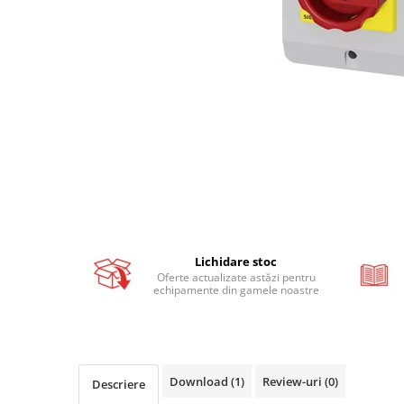
Busbar si pieptene sigurante
AFDD - Sigurante & dispozitive de
detectare
Protectii diferentiale
Protectii diferentiale RCCB
Diferential RCCB tip A
Diferential RCCB tip AC
Protectii diferentiale RCBO
Diferential RCBO curba B tip A
Diferential RCBO curba C tip A
Lichidare stoc
Diferential RCBO curba B tip AC
Oferte actualizate astăzi pentru
Diferential RCBO curba C tip AC
echipamente din gamele noastre
Aparataj modular divers
Contactoare, prot.motor
Contactoare
Download (1)
Review-uri
(0)
Descriere
Protectii motor