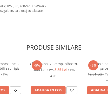
tic, IP65, 3P, 400Vac, 7.5kW/AC-
/galben, cu blocaj cu 3 lacate,
PRODUSE SIMILARE
onexiune 5
Clema sina, 2.5mmp, albastru
Clema sina
-5%
-5%
ili sau rigizi
galb
4,05 Lei
3,85 Lei
+ TVA
+ TVA
12,51 Lei
+ TVA
+ T
4,90
1
COS
ADAUGA IN COS
ADAUGA I