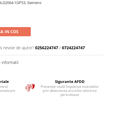
 3LD2064-1GP53, Siemens
A IN COS
Ai nevoie de ajutor?
0256224747
/
0724224747
informatii
riale
Sigurante AFDD
ntrol
Prevenție reală împotriva incendiilor
tomatizare
prin detectarea arcurilor electrice
e
periculoase