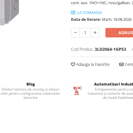
cont. aux. 1NO+1NC, rosu/galben,
LA COMANDA
Data de livrare:
Marti, 18.08.2026
ADAUG
Cod Produs:
3LD2064-1GP53
Adauga la Favorite
Cere 
Blog
Automatizari Indust
Ghiduri tehnice de montaj și sfaturi
Echipamente pentru co
utile pentru configurarea sistemelor
industrial și sisteme de au
electrice
de înaltă fiabilitat