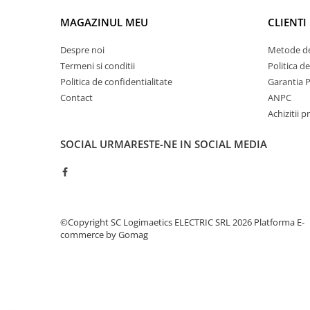
Controlere pentru automatizari
MAGAZINUL MEU
CLIENTI
Switch-uri si comunicatii
Convertizoare frecvenţă
Despre noi
Metode de
Invertoare (Convertizoare)
Termeni si conditii
Politica d
Politica de confidentialitate
Garantia 
Accesorii convertizoare frecventa
Contact
ANPC
Senzori
Achizitii p
Cabluri senzori
SOCIAL
URMARESTE-NE IN SOCIAL MEDIA
Senzori inductivi
Senzori optici
Senzori presiune
Senzori temperatura
©Copyright SC Logimaetics ELECTRIC SRL 2026
Platforma E-
Întrerupt. autom. compacte
commerce by Gomag
max.1600A
Intreruptoare automate compacte
Accesorii intreruptoare compacte
Protectii cu fuzibili