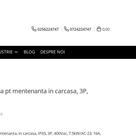
0256224747
0724224747
0,00
USTRIE
BLOG
DESPRE NOI
a pt mentenanta in carcasa, 3P,
VA
enanta, in carcasa, IP65, 3P, 400Vac, 7.5kW/AC-23, 16A,