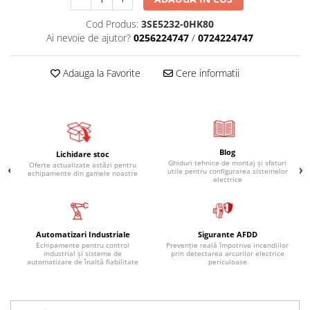
Relee de suprasarcina
Cod Produs:
3SE5232-0HK80
Accesorii contactoare si protectii
Ai nevoie de ajutor?
0256224747
/
0724224747
motor
Soft startere, relee
Adauga la Favorite
Cere informatii
Soft startere
Relee comanda
Relee monitorizare
Relee siguranta
Blog
Lichidare stoc
Ghiduri tehnice de montaj și sfaturi
Oferte actualizate astăzi pentru
Relee statice
utile pentru configurarea sistemelor
echipamente din gamele noastre
electrice
Relee timp
Automatizări industriale
Automate programabile (PLC)
Automatizari Industriale
Sigurante AFDD
Echipamente pentru control
Prevenție reală împotriva incendiilor
Relee inteligente (LOGO)
industrial și sisteme de
prin detectarea arcurilor electrice
automatizare de înaltă fiabilitate
periculoase
Panouri operatoare (HMI)
Surse de tensiune