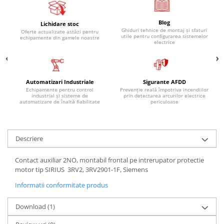
Relee de suprasarcina
Accesorii contactoare si protectii
Blog
Lichidare stoc
motor
Ghiduri tehnice de montaj și sfaturi
Oferte actualizate astăzi pentru
utile pentru configurarea sistemelor
echipamente din gamele noastre
electrice
Soft startere, relee
Soft startere
Relee comanda
Automatizari Industriale
Sigurante AFDD
Relee monitorizare
Echipamente pentru control
Prevenție reală împotriva incendiilor
industrial și sisteme de
prin detectarea arcurilor electrice
automatizare de înaltă fiabilitate
periculoase
Relee siguranta
Relee statice
Relee timp
Descriere
Automatizări industriale
Contact auxiliar 2NO, montabil frontal pe intrerupator protectie
Automate programabile (PLC)
motor tip SIRIUS 3RV2, 3RV2901-1F, Siemens
Relee inteligente (LOGO)
Informatii conformitate produs
Panouri operatoare (HMI)
Download (1)
Surse de tensiune