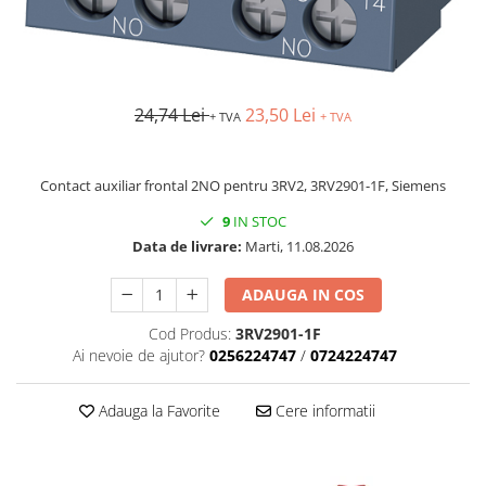
Busbar si pieptene sigurante
AFDD - Sigurante & dispozitive de
detectare
Protectii diferentiale
24,74 Lei
23,50 Lei
+ TVA
+ TVA
Protectii diferentiale RCCB
Diferential RCCB tip A
Contact auxiliar frontal 2NO pentru 3RV2, 3RV2901-1F, Siemens
Diferential RCCB tip AC
9
IN STOC
Protectii diferentiale RCBO
Data de livrare:
Marti, 11.08.2026
Diferential RCBO curba B tip A
Diferential RCBO curba C tip A
ADAUGA IN COS
Diferential RCBO curba B tip AC
Cod Produs:
3RV2901-1F
Diferential RCBO curba C tip AC
Ai nevoie de ajutor?
0256224747
/
0724224747
Aparataj modular divers
Contactoare, prot.motor
Adauga la Favorite
Cere informatii
Contactoare
Protectii motor