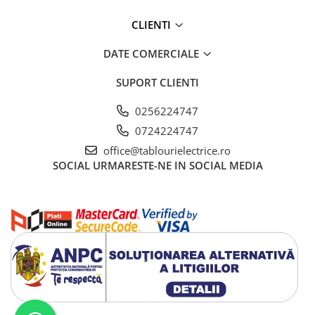
Fuzibili tip CH
CLIENTI
Fuzibili tip D
DATE COMERCIALE
Fuzibili tip D0
Fuzibili tip MPR
SUPORT CLIENTI
Separatoare si socluri fuzibili
0256224747
Comutatoare, Cleme
0724224747
Comutatoare siguranta
office@tablourielectrice.ro
SOCIAL
URMARESTE-NE IN SOCIAL MEDIA
Cleme
Limitatoare pozitie mecanice
Distribuitoare
Butoane si lampi
Butoane
Lampi
Selectoare
Ciuperci emergenta,