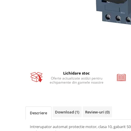
Busbar si pieptene sigurante
AFDD - Sigurante & dispozitive de
detectare
Protectii diferentiale
Protectii diferentiale RCCB
Diferential RCCB tip A
Diferential RCCB tip AC
Protectii diferentiale RCBO
Diferential RCBO curba B tip A
Lichidare stoc
Diferential RCBO curba C tip A
Oferte actualizate astăzi pentru
echipamente din gamele noastre
Diferential RCBO curba B tip AC
Diferential RCBO curba C tip AC
Aparataj modular divers
Contactoare, prot.motor
Download (1)
Review-uri
(0)
Descriere
Contactoare
Protectii motor
Intrerupator automat protectie motor, clasa 10, gabarit S0