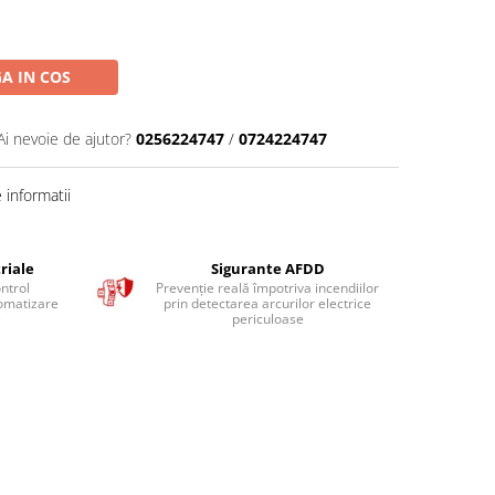
A IN COS
Ai nevoie de ajutor?
0256224747
/
0724224747
informatii
riale
Sigurante AFDD
ntrol
Prevenție reală împotriva incendiilor
tomatizare
prin detectarea arcurilor electrice
e
periculoase