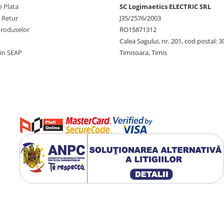
 Plata
SC Logimaetics ELECTRIC SRL
e Retur
J35/2576/2003
Produselor
RO15871312
Calea Sagului, nr. 201, cod postal: 
rin SEAP
Timisoara, Timis