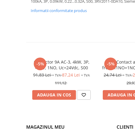
100kA, 3P, 0.09kW, 0.22…0.32A, S00, 3RV2011-0DA10, Siem
Relee de suprasarcina
Informatii conformitate produs
Accesorii contactoare si protectii
motor
Soft startere, relee
Soft startere
Relee comanda
Relee monitorizare
Contactor 9A AC-3, 4kW, 3P,
Contact a
Relee siguranta
-5%
-5%
400V, 1NO, Uc=24Vdc, S00
frontal1NO+1NC
Relee statice
91,83 Lei
87,24 Lei
24,74 Lei
2
+ TVA
+ TVA
+ TVA
Relee timp
111,12
29,9
Automatizări industriale
ADAUGA IN COS
ADAUGA IN 
Automate programabile (PLC)
Relee inteligente (LOGO)
Panouri operatoare (HMI)
MAGAZINUL MEU
CLIENTI
Surse de tensiune