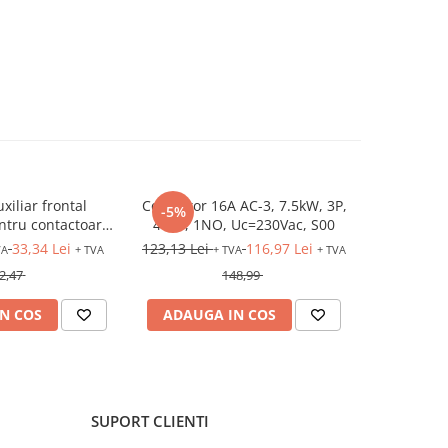
xiliar frontal
Contactor 16A AC-3, 7.5kW, 3P,
Protectie
-5%
-5%
tru contactoare
400V, 1NO, Uc=230Vac, S00
400VAC
 si 3RH2
33,34 Lei
123,13 Lei
116,97 Lei
153,86 Lei
VA
+ TVA
+ TVA
+ TVA
2,47
148,99
N COS
ADAUGA IN COS
ADAUG
SUPORT CLIENTI