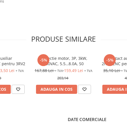
ens
PRODUSE SIMILARE
uxiliar
Protectie motor, 3P, 3kW,
Contact au
-5%
-5%
 pentru 3RV2
400VAC, 5.5…8.0A, S0
2NO+2NC pen
3RT2
3,50 Lei
167,88 Lei
159,49 Lei
35,10 Lei
+ TVA
+ TVA
+ TVA
+ T
3
203,14
4
COS
ADAUGA IN COS
ADAUGA I
DATE COMERCIALE