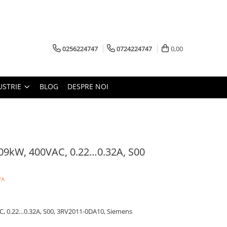
0256224747
0724224747
0,00
USTRIE
BLOG
DESPRE NOI
0.09kW, 400VAC, 0.22…0.32A, S00
VA
AC, 0.22…0.32A, S00, 3RV2011-0DA10, Siemens