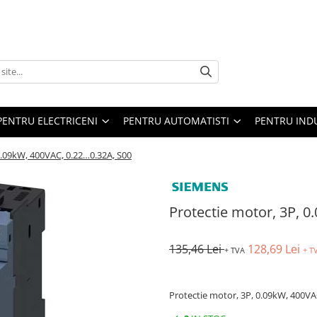
PENTRU ELECTRICENI
PENTRU AUTOMATISTI
PENTRU IND
0.09kW, 400VAC, 0.22…0.32A, S00
Protectie motor, 3P, 
135,46 Lei
128,69 Lei
+ TVA
+ T
Protectie motor, 3P, 0.09kW, 400V