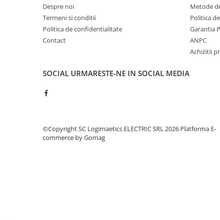
Controlere pentru automatizari
Despre noi
Metode de
Termeni si conditii
Politica d
Switch-uri si comunicatii
Politica de confidentialitate
Garantia 
Convertizoare frecvenţă
Contact
ANPC
Invertoare (Convertizoare)
Achizitii p
Accesorii convertizoare frecventa
SOCIAL
URMARESTE-NE IN SOCIAL MEDIA
Senzori
Cabluri senzori
Senzori inductivi
Senzori optici
©Copyright SC Logimaetics ELECTRIC SRL 2026
Platforma E-
Senzori presiune
commerce by Gomag
Senzori temperatura
Întrerupt. autom. compacte
max.1600A
Intreruptoare automate compacte
Accesorii intreruptoare compacte
Protectii cu fuzibili