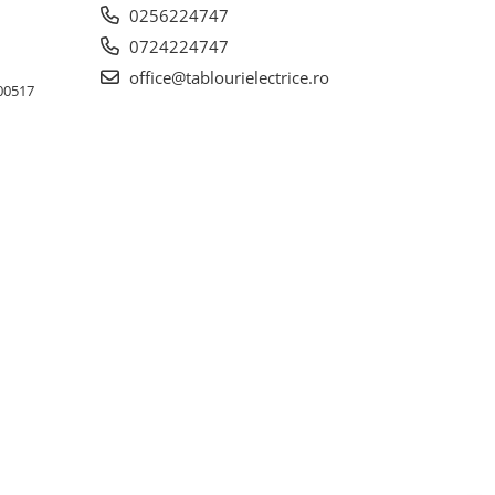
0256224747
0724224747
office@tablourielectrice.ro
300517