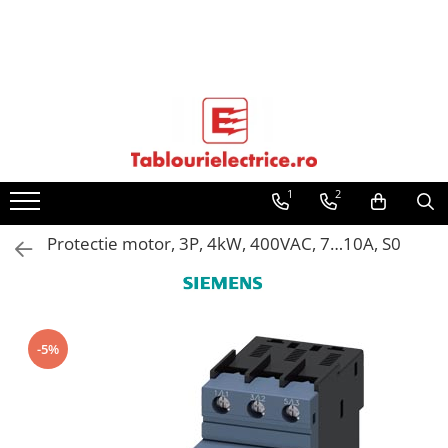
Sigurante Automate
Protectii diferentiale
Contactoare, prot.motor
Soft startere, relee
Automatizări industriale
Convertizoare frecvenţă
Senzori
Întrerupt. autom. compacte max.1600A
Protectii cu fuzibili
Comutatoare, Cleme
Butoane si lampi
Diverse pt. instalatii si tablouri electrice
Ultraterminale (prize, intrerupatoare)
Protecţie trăsnet-supratensiuni
Tuburi protectie cabluri si conductoare
Stalpi de iluminat
Branduri distribuite
Pentru Electriceni
Pentru Automatisti
Pentru Industrie
Sigurante monopolare
Protectii diferentiale RCCB
Contactoare
Soft startere
Automate programabile (PLC)
Invertoare (Convertizoare)
Cabluri senzori
Intreruptoare automate compacte
Fuzibili tip CH
Comutatoare siguranta
Butoane
Cofrete si Tablouri electrice
Siemens ST (incastrat)
Protectii supratensiuni
Accesorii tuburi protectie
Stalpi cu flansa
Siemens
Sigurante monopolare
Automate programabile - PLC
Intrerupatoare compacte tip USOL
Sigurante monopolare curba B
Diferential RCCB tip A
Protectii motor
Relee comanda
Relee inteligente (LOGO)
Accesorii convertizoare frecventa
Senzori inductivi
Accesorii intreruptoare compacte
Fuzibili tip D
Cleme
Lampi
Componente pentru tablouri
Siemens PT (aparent)
Sisteme de paratrasnet
Tuburi protectie dublu-perete
Eti
Sigurante bipolare
Relee inteligente - LOGO
Sigurante automate
electrice
Sigurante monopolare curba C
Diferential RCCB tip AC
Relee de suprasarcina
Relee monitorizare
Panouri operatoare (HMI)
Senzori optici
Fuzibili tip D0
Limitatoare pozitie mecanice
Selectoare
Doze aparat
Tuburi protectie flexibile
Omron
Sigurante tripolare
Panouri operatoare - HMI
Protectii diferentiale
Stechere si Prize industriale
Sigurante bipolare
Protectii diferentiale RCBO
Saltek
Sigurante tetrapolare
Comunicatii
Protectii cu fuzibili
Accesorii contactoare si protectii
Relee siguranta
Surse de tensiune
Senzori presiune
Fuzibili tip MPR
Distribuitoare
Ciuperci emergenta,
Tuburi protectie rigide
1
2
motor
Potentiometre, Butoane diverse
Sigurante bipolare curba B
Diferential RCBO curba B tip A
Ingesco
AFDD-uri
Controlere diverse
Contactoare si protectii motor
Relee statice
Controlere pentru automatizari
Senzori temperatura
Separatoare si socluri fuzibili
Sigurante bipolare curba C
Diferential RCBO curba C tip A
Obo Bettermann
Diferentiale RCCB
Surse tensiune
Sofstartere si relee
Accesorii butoane lampi
Protectie motor, 3P, 4kW, 400VAC, 7…10A, S0
Relee timp
Switch-uri si comunicatii
Sigurante tripolare
Diferential RCBO curba B tip AC
Scame
Diferentiale RCBO
Sofstartere si relee
Convertizoare de frecventa
Diferential RCBO curba C tip AC
Wago
Busbaruri
Convertizoare frecventa
Automatizari industriale
Sigurante tripolare curba B
Kouvidis
Protectii cu fuzibili
Contactoare si protectii motoare
Senzori
Sigurante tripolare curba C
Cofrete si tablouri
Senzori
Butoane si lampi tablou
Sigurante tetrapolare
-5%
Aparataj modular divers
Butoane si lampi tablou
Comutatoare si cleme
Sigurante tetrapolare curba B
Prize si intrerupatoare
Comutatoare si cleme
Fise si prize industriale
Sigurante tetrapolare curba C
Busbar si pieptene sigurante