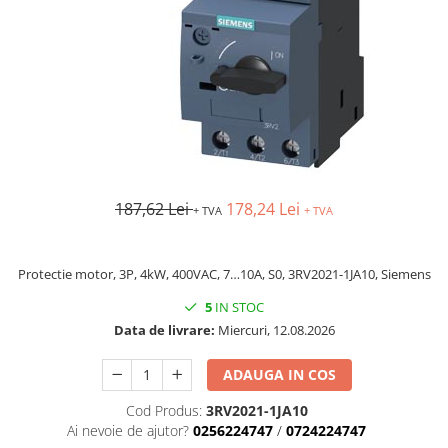
AFDD - Sigurante & dispozitive de
detectare
187,62 Lei
178,24 Lei
+ TVA
+ TVA
Protectie motor, 3P, 4kW, 400VAC, 7…10A, S0, 3RV2021-1JA10, Siemens
5
IN STOC
Data de livrare:
Miercuri, 12.08.2026
ADAUGA IN COS
Cod Produs:
3RV2021-1JA10
Ai nevoie de ajutor?
0256224747
/
0724224747