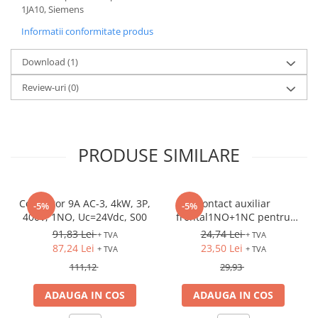
1JA10, Siemens
Informatii conformitate produs
Download (1)
Review-uri
(0)
PRODUSE SIMILARE
Contactor 9A AC-3, 4kW, 3P,
Contact auxiliar
-5%
-5%
400V, 1NO, Uc=24Vdc, S00
frontal1NO+1NC pentru
3RV2
91,83 Lei
24,74 Lei
+ TVA
+ TVA
87,24 Lei
23,50 Lei
+ TVA
+ TVA
111,12
29,93
ADAUGA IN COS
ADAUGA IN COS