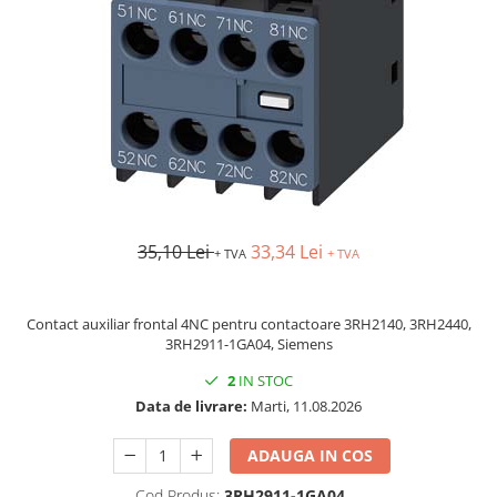
AFDD - Sigurante & dispozitive de
detectare
35,10 Lei
33,34 Lei
+ TVA
+ TVA
Contact auxiliar frontal 4NC pentru contactoare 3RH2140, 3RH2440,
3RH2911-1GA04, Siemens
2
IN STOC
Data de livrare:
Marti, 11.08.2026
ADAUGA IN COS
Cod Produs:
3RH2911-1GA04