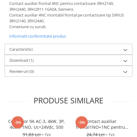
Contact auxiliar frontal 4NC pentru contactoare 3RH2140,
3RH2440, 3RH2911-1GA04, Siemens
Contact auxiliar 4NC montabil frontal pe contactoare tip SIRIUS
3RH2140, 3RH2440,
Conexiune cu surub.
Informatii conformitate produs
Caracteristici
Download (1)
Review-uri
(0)
PRODUSE SIMILARE
Contactor 9A AC-3, 4kW, 3P,
Contact auxiliar
-5%
-5%
400V, 1NO, Uc=24Vdc, S00
frontal1NO+1NC pentru
3RV2
91,83 Lei
24,74 Lei
+ TVA
+ TVA