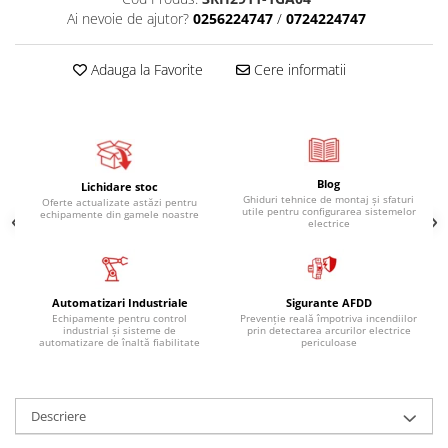
Ai nevoie de ajutor?
0256224747
/
0724224747
Adauga la Favorite
Cere informatii
Blog
Lichidare stoc
Ghiduri tehnice de montaj și sfaturi
Oferte actualizate astăzi pentru
utile pentru configurarea sistemelor
echipamente din gamele noastre
electrice
Automatizari Industriale
Sigurante AFDD
Echipamente pentru control
Prevenție reală împotriva incendiilor
industrial și sisteme de
prin detectarea arcurilor electrice
automatizare de înaltă fiabilitate
periculoase
Descriere